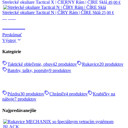
Strelecké okuliare Tactical X | ČIERNY Rám | ČÍRE Sklá
49,00
€
Strelecké okuliare Tactical N | ČÍRY Rám | ČÍRE Sklá
25,00
€
Optika
OPTIKA
Preskúmať
Výstroj
Kategórie
Taktické oblečenie, obuv
42 produktov
Rukavice
20 produktov
Batohy, tašky, popruhy
9 produktov
Púzdra
30 produktov
Chrániče
4 produktov
Krabičky na
náboje
7 produktov
Najpredávanejšie