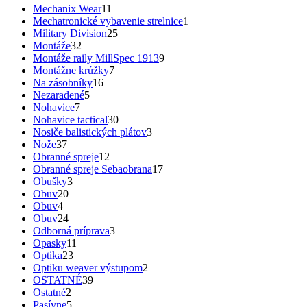
Mechanix Wear
11
Mechatronické vybavenie strelnice
1
Military Division
25
Montáže
32
Montáže raily MillSpec 1913
9
Montážne krúžky
7
Na zásobníky
16
Nezaradené
5
Nohavice
7
Nohavice tactical
30
Nosiče balistických plátov
3
Nože
37
Obranné spreje
12
Obranné spreje Sebaobrana
17
Obušky
3
Obuv
20
Obuv
4
Obuv
24
Odborná príprava
3
Opasky
11
Optika
23
Optiku weaver výstupom
2
OSTATNÉ
39
Ostatné
2
Pasívne
5