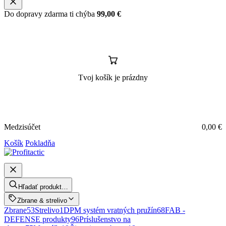
Do dopravy zdarma ti chýba
99,00
€
Tvoj košík je prázdny
Medzisúčet
0,00
€
Košík
Pokladňa
Hľadať produkt…
Zbrane & strelivo
Zbrane
53
Strelivo
1
DPM systém vratných pružín
68
FAB -
DEFENSE produkty
96
Príslušenstvo na