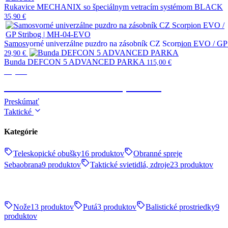
Rukavice MECHANIX so špeciálnym vetracím systémom BLACK
35,90
€
Samosvorné univerzálne puzdro na zásobník CZ Scorpion EVO / G
29,90
€
Bunda DEFCON 5 ADVANCED PARKA
115,00
€
Výstroj
TAKTICKÉ OBLEČENIE, OBUV
Preskúmať
Taktické
Kategórie
Teleskopické obušky
16 produktov
Obranné spreje
Sebaobrana
9 produktov
Taktické svietidlá, zdroje
23 produktov
Nože
13 produktov
Putá
3 produktov
Balistické prostriedky
9
produktov