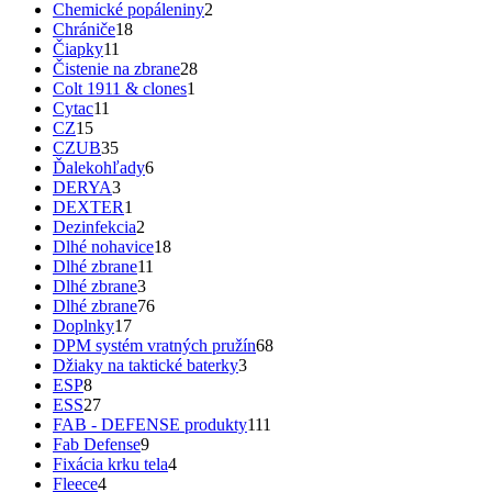
Chemické popáleniny
2
Chrániče
18
Čiapky
11
Čistenie na zbrane
28
Colt 1911 & clones
1
Cytac
11
CZ
15
CZUB
35
Ďalekohľady
6
DERYA
3
DEXTER
1
Dezinfekcia
2
Dlhé nohavice
18
Dlhé zbrane
11
Dlhé zbrane
3
Dlhé zbrane
76
Doplnky
17
DPM systém vratných pružín
68
Džiaky na taktické baterky
3
ESP
8
ESS
27
FAB - DEFENSE produkty
111
Fab Defense
9
Fixácia krku tela
4
Fleece
4