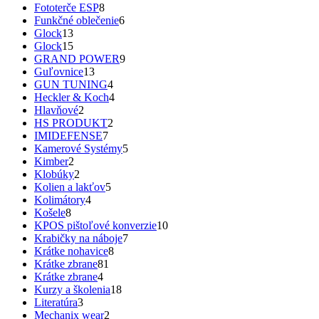
Fototerče ESP
8
Funkčné oblečenie
6
Glock
13
Glock
15
GRAND POWER
9
Guľovnice
13
GUN TUNING
4
Heckler & Koch
4
Hlavňové
2
HS PRODUKT
2
IMIDEFENSE
7
Kamerové Systémy
5
Kimber
2
Klobúky
2
Kolien a lakťov
5
Kolimátory
4
Košele
8
KPOS pištoľové konverzie
10
Krabičky na náboje
7
Krátke nohavice
8
Krátke zbrane
81
Krátke zbrane
4
Kurzy a školenia
18
Literatúra
3
Mechanix wear
2