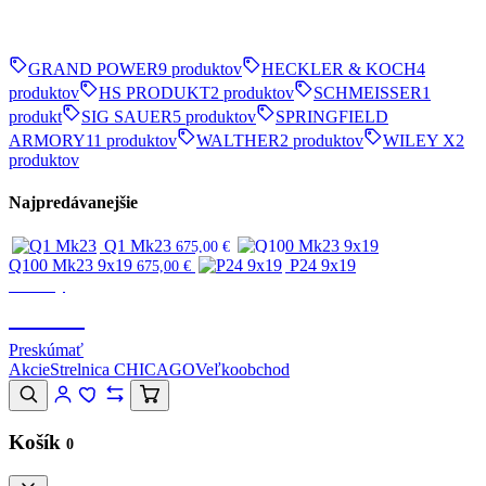
GRAND POWER
9 produktov
HECKLER & KOCH
4
produktov
HS PRODUKT
2 produktov
SCHMEISSER
1
produkt
SIG SAUER
5 produktov
SPRINGFIELD
ARMORY
11 produktov
WALTHER
2 produktov
WILEY X
2
produktov
Najpredávanejšie
Q1 Mk23
675,00
€
Q100 Mk23 9x19
P24 9x19
675,00
€
Značky
CANIK
Preskúmať
Akcie
Strelnica CHICAGO
Veľkoobchod
Košík
0