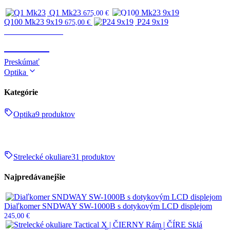
Q1 Mk23
675,00
€
Q100 Mk23 9x19
P24 9x19
675,00
€
Zbrane & strelivo
ZBRANE
Preskúmať
Optika
Kategórie
Optika
9 produktov
Strelecké okuliare
31 produktov
Najpredávanejšie
Diaľkomer SNDWAY SW-1000B s dotykovým LCD displejom
245,00
€