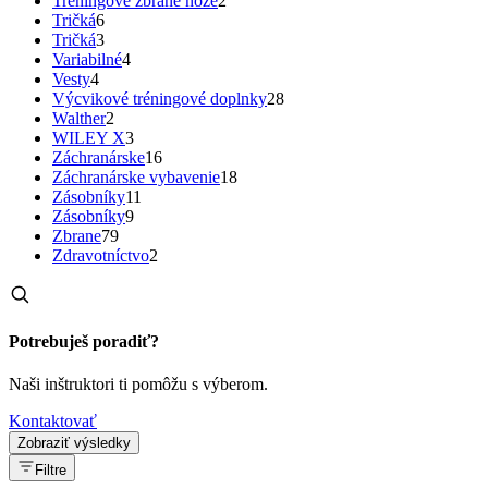
Treningové zbrane nože
2
Tričká
6
Tričká
3
Variabilné
4
Vesty
4
Výcvikové tréningové doplnky
28
Walther
2
WILEY X
3
Záchranárske
16
Záchranárske vybavenie
18
Zásobníky
11
Zásobníky
9
Zbrane
79
Zdravotníctvo
2
Potrebuješ poradiť?
Naši inštruktori ti pomôžu s výberom.
Kontaktovať
Zobraziť výsledky
Filtre