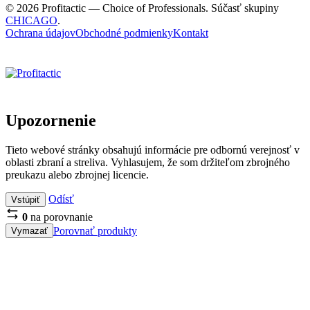
© 2026 Profitactic — Choice of Professionals. Súčasť skupiny
CHICAGO
.
Ochrana údajov
Obchodné podmienky
Kontakt
Upozornenie
Tieto webové stránky obsahujú informácie pre odbornú verejnosť v
oblasti zbraní a streliva. Vyhlasujem, že som držiteľom zbrojného
preukazu alebo zbrojnej licencie.
Odísť
Vstúpiť
0
na porovnanie
Porovnať produkty
Vymazať