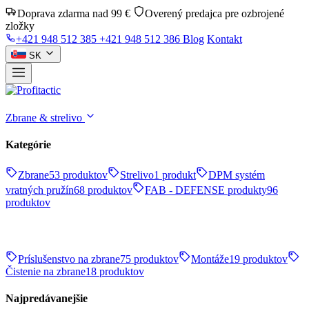
Doprava zdarma nad 99 €
Overený predajca pre ozbrojené
zložky
+421 948 512 385
+421 948 512 386
Blog
Kontakt
SK
Zbrane & strelivo
Kategórie
Zbrane
53 produktov
Strelivo
1 produkt
DPM systém
vratných pružín
68 produktov
FAB - DEFENSE produkty
96
produktov
Príslušenstvo na zbrane
75 produktov
Montáže
19 produktov
Čistenie na zbrane
18 produktov
Najpredávanejšie