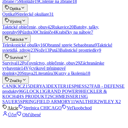
zbrane
75
Montáže
19
Čistenie na zbrane
18
Optika
Optika
9
Strelecké okuliare
31
Výstroj
Taktické oblečenie, obuv
42
Rukavice
20
Batohy, tašky,
popruhy
9
Púzdra
30
Chrániče
4
Krabičky na náboje
7
Taktické
Teleskopické obušky
16
Obranné spreje Sebaobrana
9
Taktické
svietidlá, zdroje
23
Nože
13
Putá
3
Balistické prostriedky
9
Survival
Survival
12
Poľovníctvo, oblečenie, obuv
29
Záchranárske
vybavenie
14
Výcvikové tréningové
doplnky
20
Strava
2
Literatúra
3
Kurzy a školenia
18
Značky
CANIK
3
CZ
15
DERYA
3
DEXTER
1
ESP
8
ESS
27
FAB - DEFENSE
produkty
96
GLOCK
13
GRAND POWER
9
HECKLER &
KOCH
4
HS PRODUKT
2
SCHMEISSER
1
SIG
SAUER
5
SPRINGFIELD ARMORY
11
WALTHER
2
WILEY X
2
Akcie
Strelnica CHICAGO
Veľkoobchod
Účet
Obľúbené