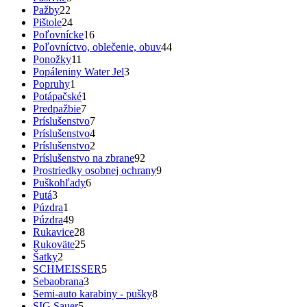
Pažby
22
Pištole
24
Poľovnícke
16
Poľovníctvo, oblečenie, obuv
44
Ponožky
11
Popáleniny Water Jel
3
Popruhy
1
Potápačské
1
Predpažbie
7
Príslušenstvo
7
Príslušenstvo
4
Príslušenstvo
2
Príslušenstvo na zbrane
92
Prostriedky osobnej ochrany
9
Puškohľady
6
Putá
3
Púzdra
1
Púzdra
49
Rukavice
28
Rukoväte
25
Šatky
2
SCHMEISSER
5
Sebaobrana
3
Semi-auto karabiny - pušky
8
SIG Sauer
5