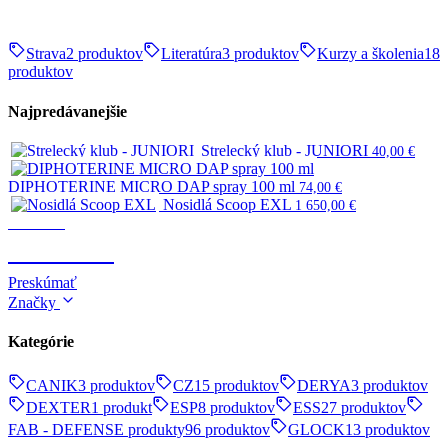
Strava
2 produktov
Literatúra
3 produktov
Kurzy a školenia
18
produktov
Najpredávanejšie
Strelecký klub - JUNIORI
40,00
€
DIPHOTERINE MICRO DAP spray 100 ml
74,00
€
Nosidlá Scoop EXL
1 650,00
€
Survival
SURVIVAL
Preskúmať
Značky
Kategórie
CANIK
3 produktov
CZ
15 produktov
DERYA
3 produktov
DEXTER
1 produkt
ESP
8 produktov
ESS
27 produktov
FAB - DEFENSE produkty
96 produktov
GLOCK
13 produktov