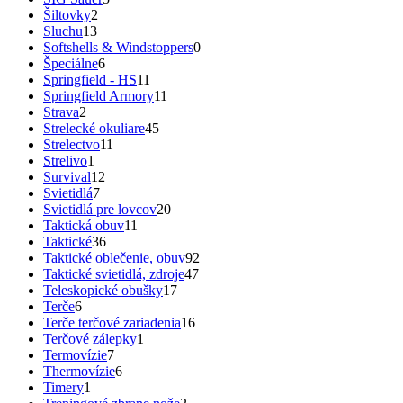
Šiltovky
2
Sluchu
13
Softshells & Windstoppers
0
Špeciálne
6
Springfield - HS
11
Springfield Armory
11
Strava
2
Strelecké okuliare
45
Strelectvo
11
Strelivo
1
Survival
12
Svietidlá
7
Svietidlá pre lovcov
20
Taktická obuv
11
Taktické
36
Taktické oblečenie, obuv
92
Taktické svietidlá, zdroje
47
Teleskopické obušky
17
Terče
6
Terče terčové zariadenia
16
Terčové zálepky
1
Termovízie
7
Thermovízie
6
Timery
1