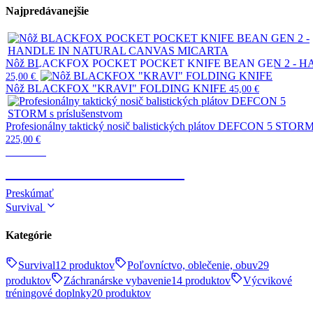
Najpredávanejšie
Nôž BLACKFOX POCKET POCKET KNIFE BEAN GEN 2 - 
25,00
€
Nôž BLACKFOX "KRAVI" FOLDING KNIFE
45,00
€
Profesionálny taktický nosič balistických plátov DEFCON 5 STORM 
225,00
€
Taktické
TELESKOPICKÉ OBUŠKY
Preskúmať
Survival
Kategórie
Survival
12 produktov
Poľovníctvo, oblečenie, obuv
29
produktov
Záchranárske vybavenie
14 produktov
Výcvikové
tréningové doplnky
20 produktov