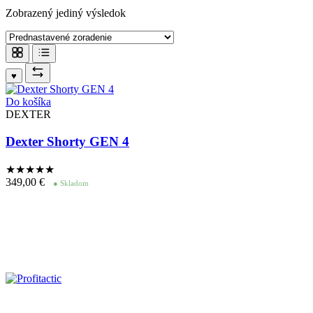
Zobrazený jediný výsledok
♥
Do košíka
DEXTER
Dexter Shorty GEN 4
★★★★
★
349,00
€
● Skladom