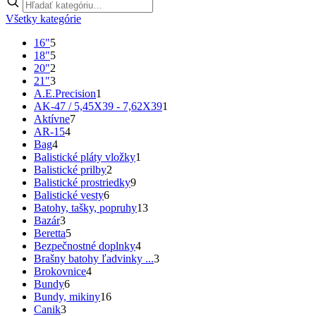
Všetky kategórie
16"
5
18"
5
20"
2
21"
3
A.E.Precision
1
AK-47 / 5,45X39 - 7,62X39
1
Aktívne
7
AR-15
4
Bag
4
Balistické pláty vložky
1
Balistické prilby
2
Balistické prostriedky
9
Balistické vesty
6
Batohy, tašky, popruhy
13
Bazár
3
Beretta
5
Bezpečnostné doplnky
4
Brašny batohy ľadvinky ...
3
Brokovnice
4
Bundy
6
Bundy, mikiny
16
Canik
3