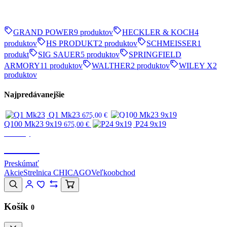
GRAND POWER
9 produktov
HECKLER & KOCH
4
produktov
HS PRODUKT
2 produktov
SCHMEISSER
1
produkt
SIG SAUER
5 produktov
SPRINGFIELD
ARMORY
11 produktov
WALTHER
2 produktov
WILEY X
2
produktov
Najpredávanejšie
Q1 Mk23
675,00
€
Q100 Mk23 9x19
P24 9x19
675,00
€
Značky
CANIK
Preskúmať
Akcie
Strelnica CHICAGO
Veľkoobchod
Košík
0