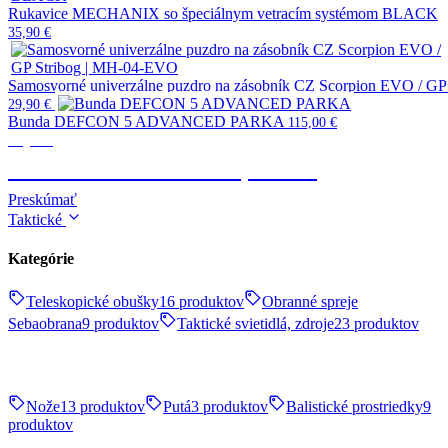
Rukavice MECHANIX so špeciálnym vetracím systémom BLACK
35,90
€
Samosvorné univerzálne puzdro na zásobník CZ Scorpion EVO / G
29,90
€
Bunda DEFCON 5 ADVANCED PARKA
115,00
€
Výstroj
TAKTICKÉ OBLEČENIE, OBUV
Preskúmať
Taktické
Kategórie
Teleskopické obušky
16 produktov
Obranné spreje
Sebaobrana
9 produktov
Taktické svietidlá, zdroje
23 produktov
Nože
13 produktov
Putá
3 produktov
Balistické prostriedky
9
produktov