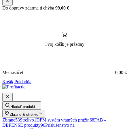
Do dopravy zdarma ti chýba
99,00
€
Tvoj košík je prázdny
Medzisúčet
0,00
€
Košík
Pokladňa
Hľadať produkt…
Zbrane & strelivo
Zbrane
53
Strelivo
1
DPM systém vratných pružín
68
FAB -
DEFENSE produkty
96
Príslušenstvo na