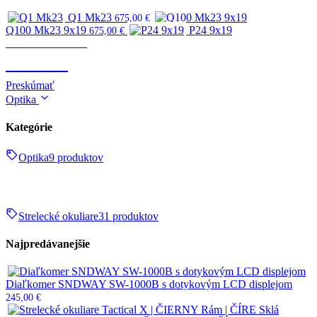
Q1 Mk23
675,00
€
Q100 Mk23 9x19
P24 9x19
675,00
€
Zbrane & strelivo
ZBRANE
Preskúmať
Optika
Kategórie
Optika
9 produktov
Strelecké okuliare
31 produktov
Najpredávanejšie
Diaľkomer SNDWAY SW-1000B s dotykovým LCD displejom
245,00
€