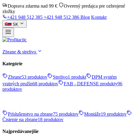
Doprava zdarma nad 99 €
Overený predajca pre ozbrojené
zložky
+421 948 512 385
+421 948 512 386
Blog
Kontakt
SK
Zbrane & strelivo
Kategórie
Zbrane
53 produktov
Strelivo
1 produkt
DPM systém
vratných pružín
68 produktov
FAB - DEFENSE produkty
96
produktov
Príslušenstvo na zbrane
75 produktov
Montáže
19 produktov
Čistenie na zbrane
18 produktov
Najpredávanejšie