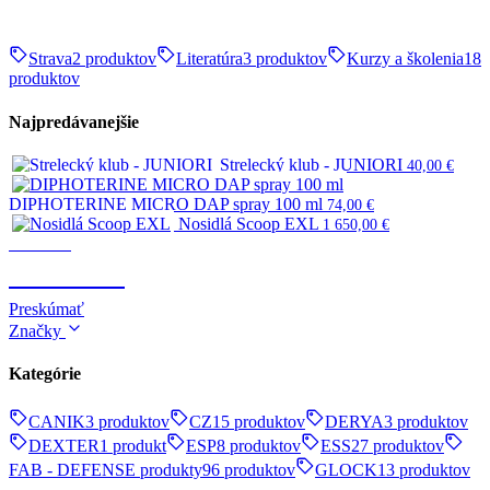
Strava
2 produktov
Literatúra
3 produktov
Kurzy a školenia
18
produktov
Najpredávanejšie
Strelecký klub - JUNIORI
40,00
€
DIPHOTERINE MICRO DAP spray 100 ml
74,00
€
Nosidlá Scoop EXL
1 650,00
€
Survival
SURVIVAL
Preskúmať
Značky
Kategórie
CANIK
3 produktov
CZ
15 produktov
DERYA
3 produktov
DEXTER
1 produkt
ESP
8 produktov
ESS
27 produktov
FAB - DEFENSE produkty
96 produktov
GLOCK
13 produktov