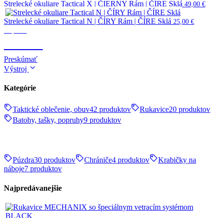
Strelecké okuliare Tactical X | ČIERNY Rám | ČÍRE Sklá
49,00
€
Strelecké okuliare Tactical N | ČÍRY Rám | ČÍRE Sklá
25,00
€
Optika
OPTIKA
Preskúmať
Výstroj
Kategórie
Taktické oblečenie, obuv
42 produktov
Rukavice
20 produktov
Batohy, tašky, popruhy
9 produktov
Púzdra
30 produktov
Chrániče
4 produktov
Krabičky na
náboje
7 produktov
Najpredávanejšie