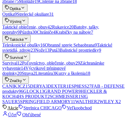
zbrane
75
Montáže
19
Čistenie na zbrane
18
Optika
Optika
9
Strelecké okuliare
31
Výstroj
Taktické oblečenie, obuv
42
Rukavice
20
Batohy, tašky,
popruhy
9
Púzdra
30
Chrániče
4
Krabičky na náboje
7
Taktické
Teleskopické obušky
16
Obranné spreje Sebaobrana
9
Taktické
svietidlá, zdroje
23
Nože
13
Putá
3
Balistické prostriedky
9
Survival
Survival
12
Poľovníctvo, oblečenie, obuv
29
Záchranárske
vybavenie
14
Výcvikové tréningové
doplnky
20
Strava
2
Literatúra
3
Kurzy a školenia
18
Značky
CANIK
3
CZ
15
DERYA
3
DEXTER
1
ESP
8
ESS
27
FAB - DEFENSE
produkty
96
GLOCK
13
GRAND POWER
9
HECKLER &
KOCH
4
HS PRODUKT
2
SCHMEISSER
1
SIG
SAUER
5
SPRINGFIELD ARMORY
11
WALTHER
2
WILEY X
2
Akcie
Strelnica CHICAGO
Veľkoobchod
Účet
Obľúbené