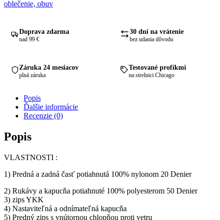
SHELL
oblečenie, obuv
JACKET
Doprava zdarma
30 dní na vrátenie
nad 99 €
bez udania dôvodu
Záruka 24 mesiacov
Testované profíkmi
plná záruka
na strelnici Chicago
Popis
Ďalšie informácie
Recenzie (0)
Popis
VLASTNOSTI :
1) Predná a zadná časť potiahnutá 100% nylonom 20 Denier
2) Rukávy a kapucňa potiahnuté 100% polyesterom 50 Denier
3) zips YKK
4) Nastaviteľná a odnímateľná kapucňa
5) Predný zips s vnútornou chlopňou proti vetru