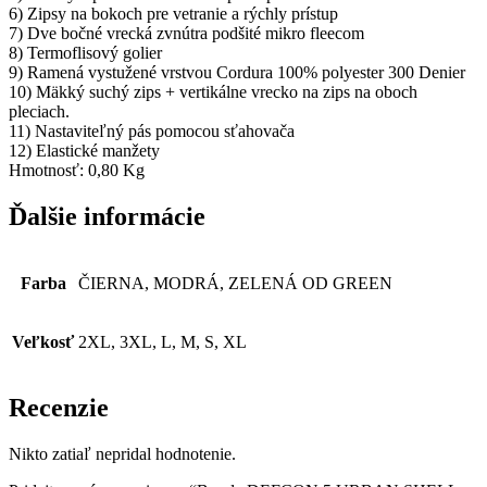
6) Zipsy na bokoch pre vetranie a rýchly prístup
7) Dve bočné vrecká zvnútra podšité mikro fleecom
8) Termoflisový golier
9) Ramená vystužené vrstvou Cordura 100% polyester 300 Denier
10) Mäkký suchý zips + vertikálne vrecko na zips na oboch
pleciach.
11) Nastaviteľný pás pomocou sťahovača
12) Elastické manžety
Hmotnosť: 0,80 Kg
Ďalšie informácie
Farba
ČIERNA, MODRÁ, ZELENÁ OD GREEN
Veľkosť
2XL, 3XL, L, M, S, XL
Recenzie
Nikto zatiaľ nepridal hodnotenie.