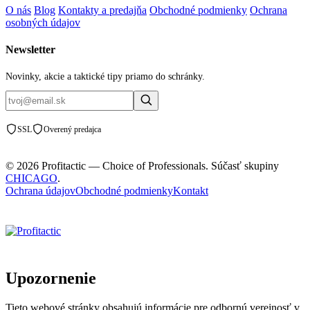
O nás
Blog
Kontakty a predajňa
Obchodné podmienky
Ochrana
osobných údajov
Newsletter
Novinky, akcie a taktické tipy priamo do schránky.
SSL
Overený predajca
© 2026 Profitactic — Choice of Professionals. Súčasť skupiny
CHICAGO
.
Ochrana údajov
Obchodné podmienky
Kontakt
Upozornenie
Tieto webové stránky obsahujú informácie pre odbornú verejnosť v