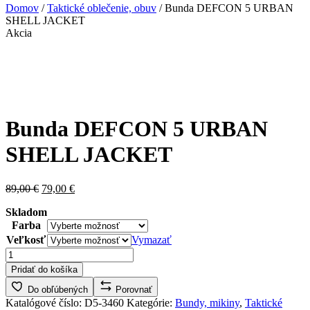
Domov
/
Taktické oblečenie, obuv
/ Bunda DEFCON 5 URBAN
SHELL JACKET
Akcia
Bunda DEFCON 5 URBAN
SHELL JACKET
Pôvodná
Aktuálna
89,00
€
79,00
€
cena
cena
Skladom
bola:
je:
Farba
89,00 €.
79,00 €.
Veľkosť
Vymazať
množstvo
Bunda
Pridať do košíka
DEFCON
5
Do obľúbených
Porovnať
URBAN
Katalógové číslo:
D5-3460
Kategórie:
Bundy, mikiny
,
Taktické