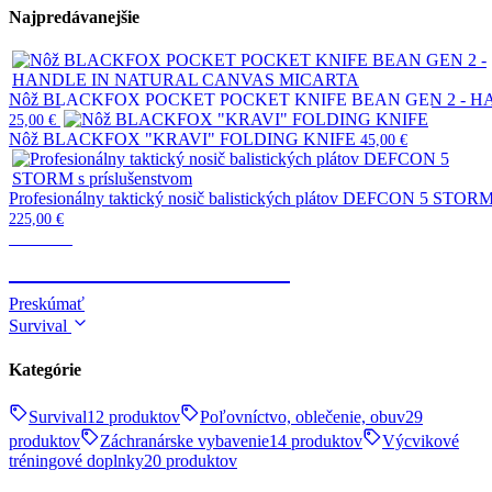
Najpredávanejšie
Nôž BLACKFOX POCKET POCKET KNIFE BEAN GEN 2 - 
25,00
€
Nôž BLACKFOX "KRAVI" FOLDING KNIFE
45,00
€
Profesionálny taktický nosič balistických plátov DEFCON 5 STORM 
225,00
€
Taktické
TELESKOPICKÉ OBUŠKY
Preskúmať
Survival
Kategórie
Survival
12 produktov
Poľovníctvo, oblečenie, obuv
29
produktov
Záchranárske vybavenie
14 produktov
Výcvikové
tréningové doplnky
20 produktov