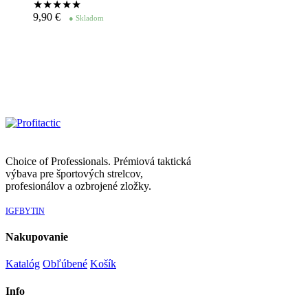
★★★★
★
9,90
€
● Skladom
Choice of Professionals. Prémiová taktická
výbava pre športových strelcov,
profesionálov a ozbrojené zložky.
IG
FB
YT
IN
Nakupovanie
Katalóg
Obľúbené
Košík
Info