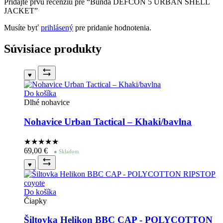
Pridajte prvú recenziu pre “Bunda DEFCON 5 URBAN SHELL
JACKET”
Musíte byť
prihlásený
pre pridanie hodnotenia.
Súvisiace produkty
♥
Do košíka
Dlhé nohavice
Nohavice Urban Tactical – Khaki/bavlna
★★★★
★
69,00
€
● Skladom
♥
Do košíka
Čiapky
Šiltovka Helikon BBC CAP - POLYCOTTON