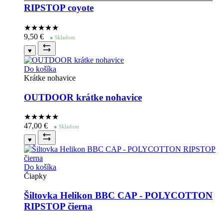
RIPSTOP coyote
★★★★
★
9,50
€
● Skladom
♥
Do košíka
Krátke nohavice
OUTDOOR krátke nohavice
★★★★
★
47,00
€
● Skladom
♥
Do košíka
Čiapky
Šiltovka Helikon BBC CAP - POLYCOTTON
RIPSTOP čierna