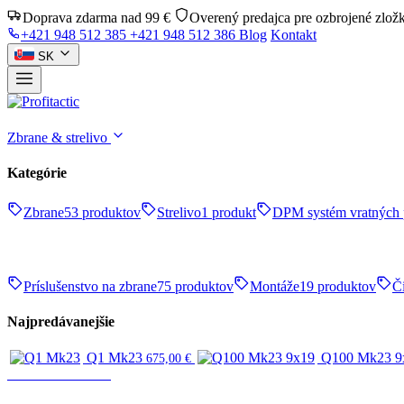
Doprava zdarma nad 99 €
Overený predajca pre ozbrojené zlož
+421 948 512 385
+421 948 512 386
Blog
Kontakt
SK
Zbrane & strelivo
Kategórie
Zbrane
53 produktov
Strelivo
1 produkt
DPM systém vratných 
Príslušenstvo na zbrane
75 produktov
Montáže
19 produktov
Či
Najpredávanejšie
Q1 Mk23
Q100 Mk23 9
675,00
€
Zbrane & strelivo
ZBRANE