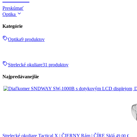
Preskúmať
Optika
Kategórie
Optika
9 produktov
Strelecké okuliare
31 produktov
Najpredávanejšie
D
Strelecké okuliare Tactical X | ČIERNY Rám | ČÍRE Sklá
49,00
€