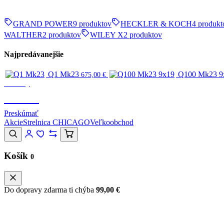
GRAND POWER
9 produktov
HECKLER & KOCH
4 produkt
WALTHER
2 produktov
WILEY X
2 produktov
Najpredávanejšie
Q1 Mk23
Q100 Mk23 9
675,00
€
Značky
CANIK
Preskúmať
Akcie
Strelnica CHICAGO
Veľkoobchod
Košík
0
Do dopravy zdarma ti chýba
99,00
€