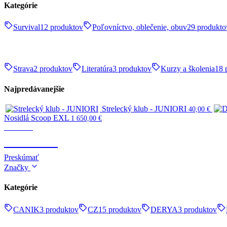
Kategórie
Survival
12 produktov
Poľovníctvo, oblečenie, obuv
29 produkto
Strava
2 produktov
Literatúra
3 produktov
Kurzy a školenia
18 
Najpredávanejšie
Strelecký klub - JUNIORI
40,00
€
Nosidlá Scoop EXL
1 650,00
€
Survival
SURVIVAL
Preskúmať
Značky
Kategórie
CANIK
3 produktov
CZ
15 produktov
DERYA
3 produktov