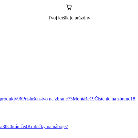
Tvoj košík je prázdny
rodukty
96
Príslušenstvo na zbrane
75
Montáže
19
Čistenie na zbrane
18
ra
30
Chrániče
4
Krabičky na náboje
7