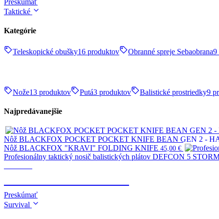
Preskúmať
Taktické
Kategórie
Teleskopické obušky
16 produktov
Obranné spreje Sebaobrana
9
Nože
13 produktov
Putá
3 produktov
Balistické prostriedky
9 p
Najpredávanejšie
Nôž BLACKFOX POCKET POCKET KNIFE BEAN GEN 2 - 
Nôž BLACKFOX "KRAVI" FOLDING KNIFE
45,00
€
Profesionálny taktický nosič balistických plátov DEFCON 5 STORM 
Taktické
TELESKOPICKÉ OBUŠKY
Preskúmať
Survival