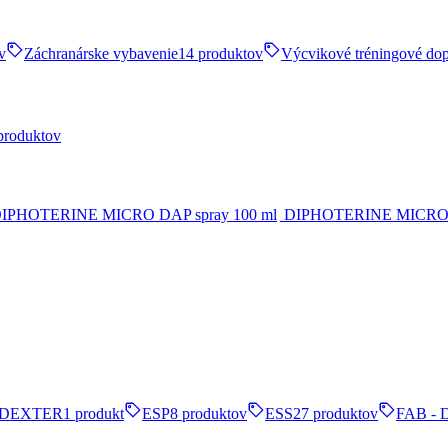
v
Záchranárske vybavenie
14 produktov
Výcvikové tréningové do
produktov
DIPHOTERINE MICRO D
DEXTER
1 produkt
ESP
8 produktov
ESS
27 produktov
FAB - 