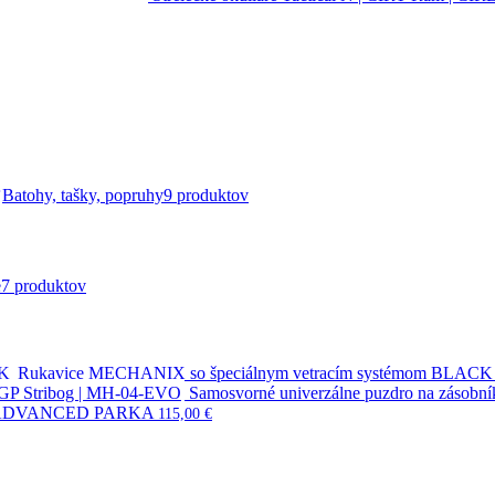
Batohy, tašky, popruhy
9 produktov
e
7 produktov
Rukavice MECHANIX so špeciálnym vetracím systémom BLACK
Samosvorné univerzálne puzdro na zásob
 ADVANCED PARKA
115,00
€