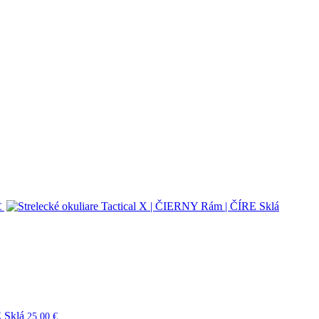
€
E Sklá
25,00
€