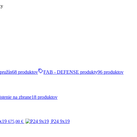
ky
pružín
68 produktov
FAB - DEFENSE produkty
96 produktov
stenie na zbrane
18 produktov
x19
P24 9x19
675,00
€