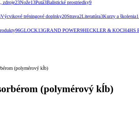
, zdroje
23
Nože
13
Putá
3
Balistické prostriedky
9
4
Výcvikové tréningové doplnky
20
Strava
2
Literatúra
3
Kurzy a školenia
1
rodukty
96
GLOCK
13
GRAND POWER
9
HECKLER & KOCH
4
HS 
orbérom (polymérový kĺb)
bsorbérom (polymérový kĺb)