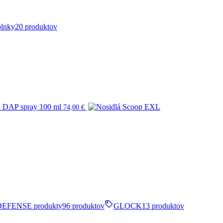
plnky
20 produktov
AP spray 100 ml
74,00
€
DEFENSE produkty
96 produktov
GLOCK
13 produktov