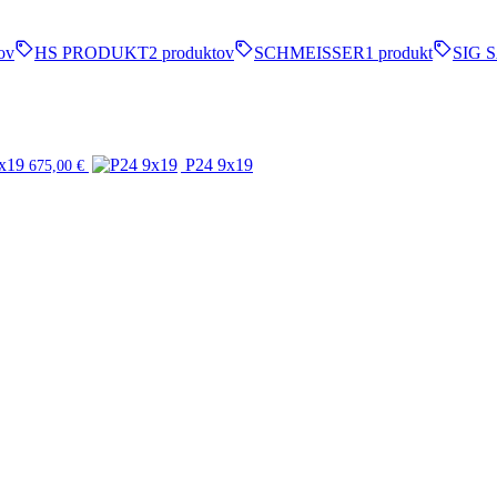
ov
HS PRODUKT
2 produktov
SCHMEISSER
1 produkt
SIG 
x19
P24 9x19
675,00
€