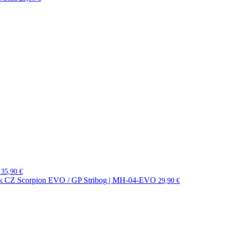
35,90
€
ník CZ Scorpion EVO / GP Stribog | MH-04-EVO
29,90
€