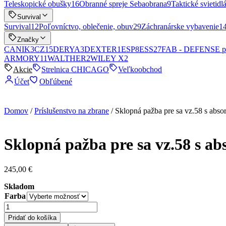
Teleskopické obušky
16
Obranné spreje Sebaobrana
9
Taktické svietidlá
Survival
Survival
12
Poľovníctvo, oblečenie, obuv
29
Záchranárske vybavenie
1
Značky
CANIK
3
CZ
15
DERYA
3
DEXTER
1
ESP
8
ESS
27
FAB - DEFENSE p
ARMORY
11
WALTHER
2
WILEY X
2
Akcie
Strelnica CHICAGO
Veľkoobchod
Účet
Obľúbené
Domov
/
Príslušenstvo na zbrane
/ Sklopná pažba pre sa vz.58 s abs
Sklopná pažba pre sa vz.58 s a
245,00
€
Skladom
Farba
množstvo
Sklopná
Pridať do košíka
pažba