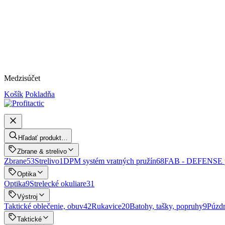
Medzisúčet
Košík
Pokladňa
Hľadať produkt…
Zbrane & strelivo
Zbrane
53
Strelivo
1
DPM systém vratných pružín
68
FAB - DEFENSE p
Optika
Optika
9
Strelecké okuliare
31
Výstroj
Taktické oblečenie, obuv
42
Rukavice
20
Batohy, tašky, popruhy
9
Púzd
Taktické