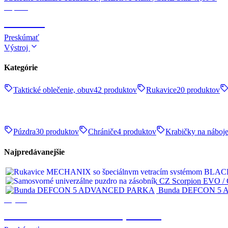
Optika
OPTIKA
Preskúmať
Výstroj
Kategórie
Taktické oblečenie, obuv
42 produktov
Rukavice
20 produktov
Púzdra
30 produktov
Chrániče
4 produktov
Krabičky na náboj
Najpredávanejšie
Bunda DEFCON 5
Výstroj
TAKTICKÉ OBLEČENIE, OBUV