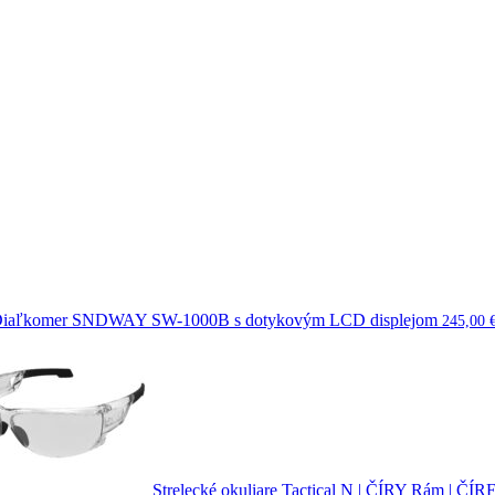
iaľkomer SNDWAY SW-1000B s dotykovým LCD displejom
245,00
Strelecké okuliare Tactical N | ČÍRY Rám | ČÍR