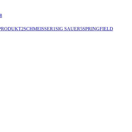
8
PRODUKT
2
SCHMEISSER
1
SIG SAUER
5
SPRINGFIELD