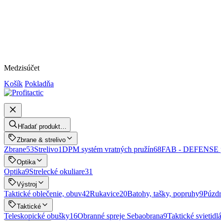
Medzisúčet
Košík
Pokladňa
Hľadať produkt…
Zbrane & strelivo
Zbrane
53
Strelivo
1
DPM systém vratných pružín
68
FAB - DEFENSE p
Optika
Optika
9
Strelecké okuliare
31
Výstroj
Taktické oblečenie, obuv
42
Rukavice
20
Batohy, tašky, popruhy
9
Púzd
Taktické
Teleskopické obušky
16
Obranné spreje Sebaobrana
9
Taktické svietidlá