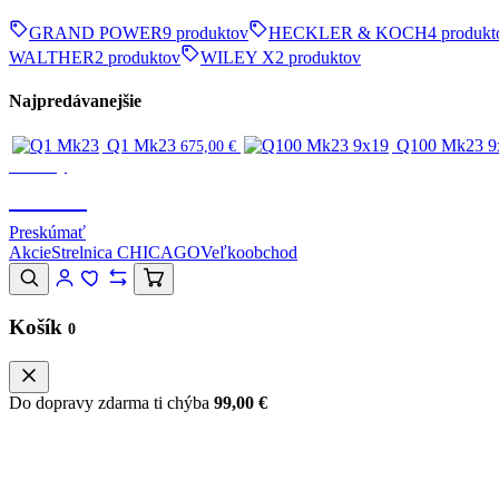
GRAND POWER
9 produktov
HECKLER & KOCH
4 produkt
WALTHER
2 produktov
WILEY X
2 produktov
Najpredávanejšie
Q1 Mk23
Q100 Mk23 9
675,00
€
Značky
CANIK
Preskúmať
Akcie
Strelnica CHICAGO
Veľkoobchod
Košík
0
Do dopravy zdarma ti chýba
99,00
€