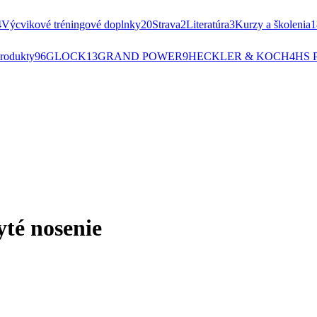
4
Výcvikové tréningové doplnky
20
Strava
2
Literatúra
3
Kurzy a školenia
1
rodukty
96
GLOCK
13
GRAND POWER
9
HECKLER & KOCH
4
HS 
té nosenie