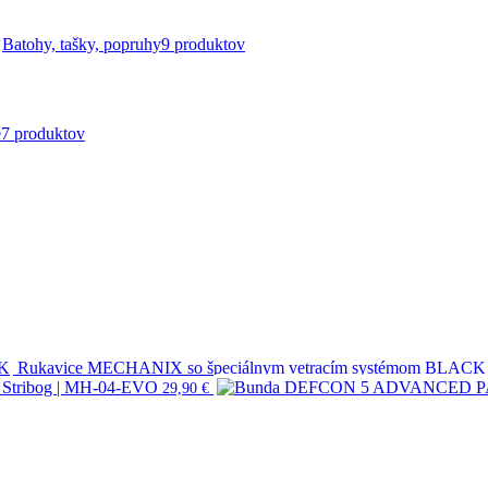
Batohy, tašky, popruhy
9 produktov
e
7 produktov
Rukavice MECHANIX so špeciálnym vetracím systémom BLACK
P Stribog | MH-04-EVO
29,90
€