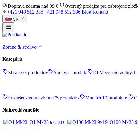
Doprava zdarma nad 99 €
Overený predajca pre ozbrojené zlož
+421 948 512 385
+421 948 512 386
Blog
Kontakt
SK
Zbrane & strelivo
Kategórie
Zbrane
53 produktov
Strelivo
1 produkt
DPM systém vratných 
Príslušenstvo na zbrane
75 produktov
Montáže
19 produktov
Či
Najpredávanejšie
Q1 Mk23
Q100 Mk23 9
675,00
€
Zbrane & strelivo
ZBRANE