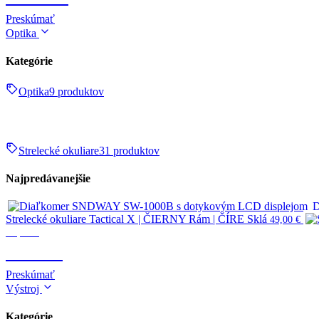
Preskúmať
Optika
Kategórie
Optika
9 produktov
Strelecké okuliare
31 produktov
Najpredávanejšie
D
Strelecké okuliare Tactical X | ČIERNY Rám | ČÍRE Sklá
49,00
€
Optika
OPTIKA
Preskúmať
Výstroj
Kategórie