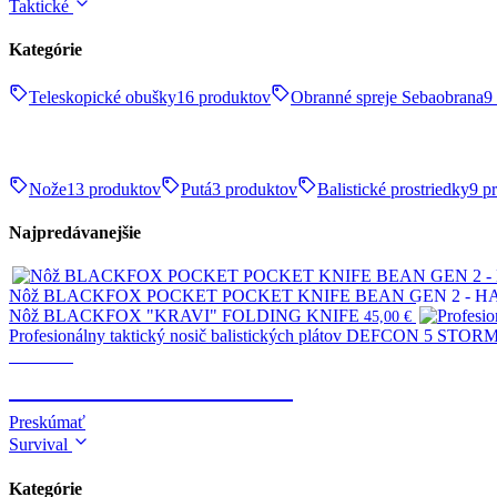
Taktické
Kategórie
Teleskopické obušky
16 produktov
Obranné spreje Sebaobrana
9
Nože
13 produktov
Putá
3 produktov
Balistické prostriedky
9 p
Najpredávanejšie
Nôž BLACKFOX POCKET POCKET KNIFE BEAN GEN 2 - 
Nôž BLACKFOX "KRAVI" FOLDING KNIFE
45,00
€
Profesionálny taktický nosič balistických plátov DEFCON 5 STORM 
Taktické
TELESKOPICKÉ OBUŠKY
Preskúmať
Survival
Kategórie