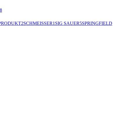
8
PRODUKT
2
SCHMEISSER
1
SIG SAUER
5
SPRINGFIELD