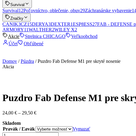
Survival
Survival
12
Poľovníctvo, oblečenie, obuv
29
Záchranárske vybavenie
1
Značky
CANIK
3
CZ
15
DERYA
3
DEXTER
1
ESP
8
ESS
27
FAB - DEFENSE p
ARMORY
11
WALTHER
2
WILEY X
2
Akcie
Strelnica CHICAGO
Veľkoobchod
Účet
Obľúbené
Domov
/
Púzdra
/ Puzdro Fab Defense M1 pre skryté nosenie
Akcia
Puzdro Fab Defense M1 pre skry
Price
24,00
€
–
29,50
€
range:
Skladom
24,00 €
Pravák / Ľavák
through
Vymazať
29,50 €
množstvo