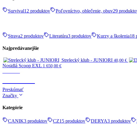
Survival
12 produktov
Poľovníctvo, oblečenie, obuv
29 produkto
Strava
2 produktov
Literatúra
3 produktov
Kurzy a školenia
18 
Najpredávanejšie
Strelecký klub - JUNIORI
40,00
€
Nosidlá Scoop EXL
1 650,00
€
Survival
SURVIVAL
Preskúmať
Značky
Kategórie
CANIK
3 produktov
CZ
15 produktov
DERYA
3 produktov