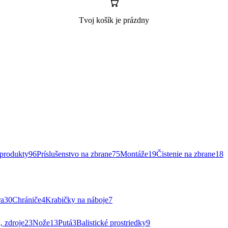
Tvoj košík je prázdny
rodukty
96
Príslušenstvo na zbrane
75
Montáže
19
Čistenie na zbrane
18
ra
30
Chrániče
4
Krabičky na náboje
7
, zdroje
23
Nože
13
Putá
3
Balistické prostriedky
9