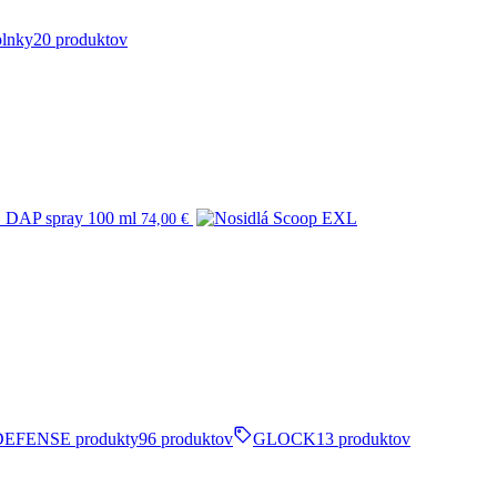
plnky
20 produktov
AP spray 100 ml
74,00
€
DEFENSE produkty
96 produktov
GLOCK
13 produktov