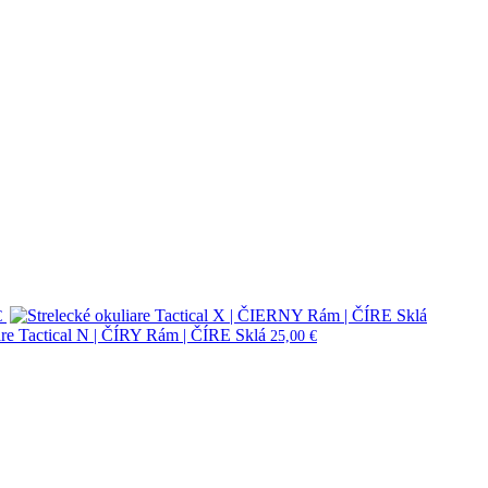
€
are Tactical N | ČÍRY Rám | ČÍRE Sklá
25,00
€