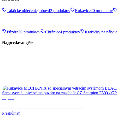
Taktické oblečenie, obuv
42 produktov
Rukavice
20 produktov
Púzdra
30 produktov
Chrániče
4 produktov
Krabičky na náboj
Najpredávanejšie
Samosvorné univerzálne puzdro na zásobník CZ Scorpion EVO / G
Výstroj
TAKTICKÉ OBLEČENIE, OBUV
Preskúmať