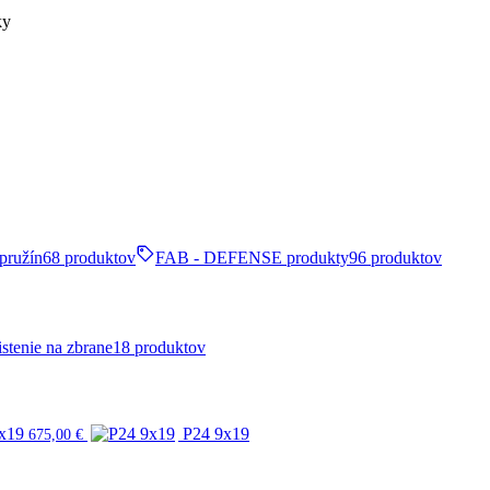
ky
pružín
68 produktov
FAB - DEFENSE produkty
96 produktov
stenie na zbrane
18 produktov
x19
P24 9x19
675,00
€