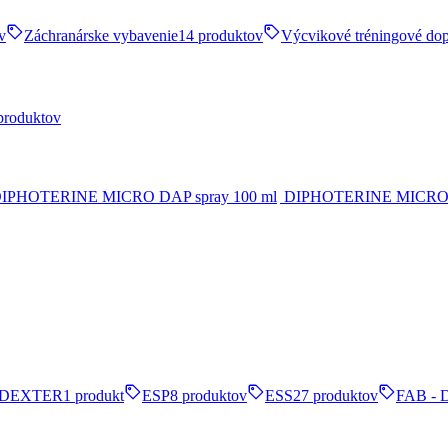
v
Záchranárske vybavenie
14 produktov
Výcvikové tréningové do
produktov
DIPHOTERINE MICRO D
DEXTER
1 produkt
ESP
8 produktov
ESS
27 produktov
FAB - 