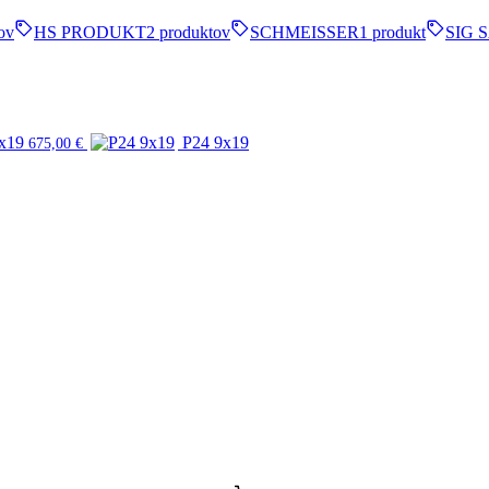
ov
HS PRODUKT
2 produktov
SCHMEISSER
1 produkt
SIG 
x19
P24 9x19
675,00
€