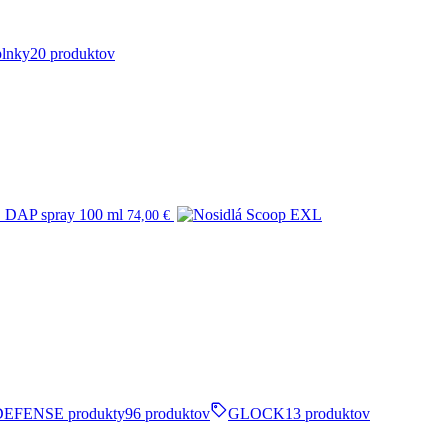
plnky
20 produktov
AP spray 100 ml
74,00
€
DEFENSE produkty
96 produktov
GLOCK
13 produktov