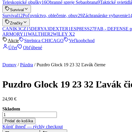
Teleskopické obušky
16
Obranné spreje Sebaobrana
9
Taktické svietidlá
Survival
Survival
12
Poľovníctvo, oblečenie, obuv
29
Záchranárske vybavenie
1
Značky
CANIK
3
CZ
15
DERYA
3
DEXTER
1
ESP
8
ESS
27
FAB - DEFENSE p
ARMORY
11
WALTHER
2
WILEY X
2
Akcie
Strelnica CHICAGO
Veľkoobchod
Účet
Obľúbené
Domov
/
Púzdra
/ Puzdro Glock 19 23 32 Ľavák čierne
Puzdro Glock 19 23 32 Ľavák či
24,90
€
Skladom
množstvo
Puzdro
Pridať do košíka
Glock
Kúpiť ihneď — rýchly checkout
19