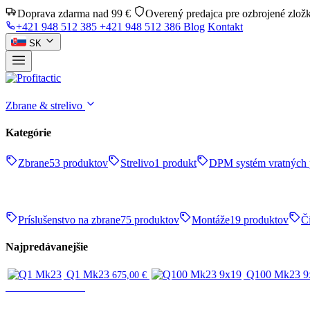
Doprava zdarma nad 99 €
Overený predajca pre ozbrojené zlož
+421 948 512 385
+421 948 512 386
Blog
Kontakt
SK
Zbrane & strelivo
Kategórie
Zbrane
53 produktov
Strelivo
1 produkt
DPM systém vratných 
Príslušenstvo na zbrane
75 produktov
Montáže
19 produktov
Či
Najpredávanejšie
Q1 Mk23
Q100 Mk23 9
675,00
€
Zbrane & strelivo
ZBRANE