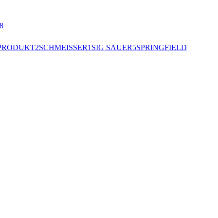
8
PRODUKT
2
SCHMEISSER
1
SIG SAUER
5
SPRINGFIELD