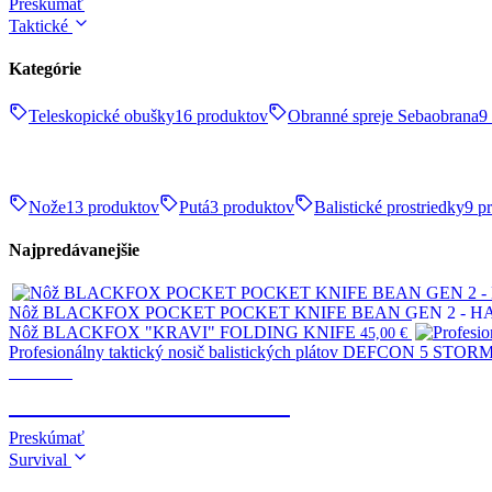
Preskúmať
Taktické
Kategórie
Teleskopické obušky
16 produktov
Obranné spreje Sebaobrana
9
Nože
13 produktov
Putá
3 produktov
Balistické prostriedky
9 p
Najpredávanejšie
Nôž BLACKFOX POCKET POCKET KNIFE BEAN GEN 2 - 
Nôž BLACKFOX "KRAVI" FOLDING KNIFE
45,00
€
Profesionálny taktický nosič balistických plátov DEFCON 5 STORM 
Taktické
TELESKOPICKÉ OBUŠKY
Preskúmať
Survival