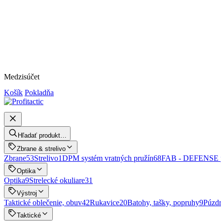
Medzisúčet
Košík
Pokladňa
Hľadať produkt…
Zbrane & strelivo
Zbrane
53
Strelivo
1
DPM systém vratných pružín
68
FAB - DEFENSE p
Optika
Optika
9
Strelecké okuliare
31
Výstroj
Taktické oblečenie, obuv
42
Rukavice
20
Batohy, tašky, popruhy
9
Púzd
Taktické