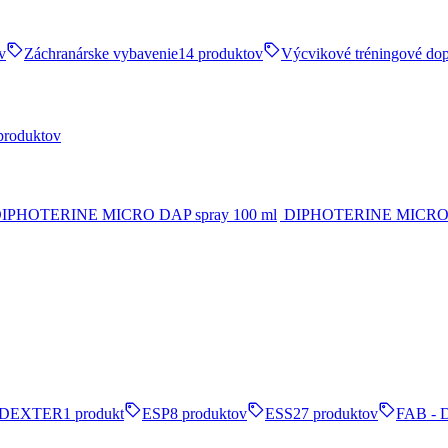
v
Záchranárske vybavenie
14 produktov
Výcvikové tréningové do
produktov
DIPHOTERINE MICRO D
DEXTER
1 produkt
ESP
8 produktov
ESS
27 produktov
FAB - 