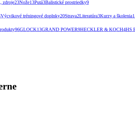
, zdroje
23
Nože
13
Putá
3
Balistické prostriedky
9
4
Výcvikové tréningové doplnky
20
Strava
2
Literatúra
3
Kurzy a školenia
1
rodukty
96
GLOCK
13
GRAND POWER
9
HECKLER & KOCH
4
HS 
erne