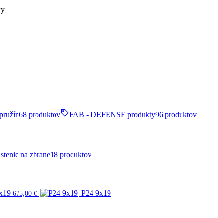
ky
pružín
68 produktov
FAB - DEFENSE produkty
96 produktov
stenie na zbrane
18 produktov
x19
P24 9x19
675,00
€