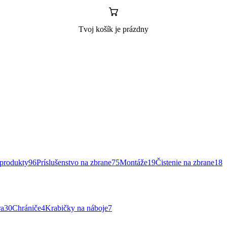
Tvoj košík je prázdny
rodukty
96
Príslušenstvo na zbrane
75
Montáže
19
Čistenie na zbrane
18
ra
30
Chrániče
4
Krabičky na náboje
7