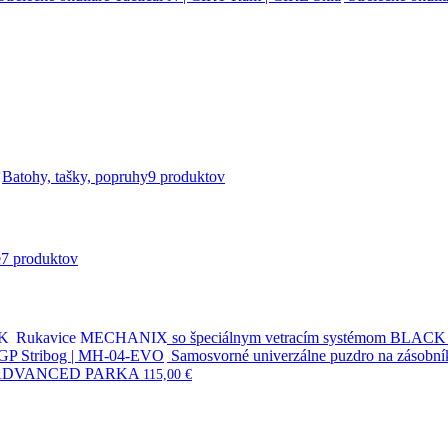
Batohy, tašky, popruhy
9 produktov
e
7 produktov
Rukavice MECHANIX so špeciálnym vetracím systémom BLACK
Samosvorné univerzálne puzdro na zásob
 ADVANCED PARKA
115,00
€