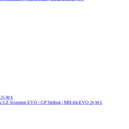
35,90
€
ník CZ Scorpion EVO / GP Stribog | MH-04-EVO
29,90
€