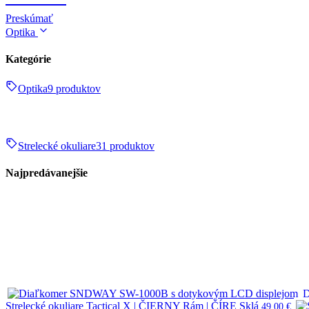
Preskúmať
Optika
Kategórie
Optika
9 produktov
Strelecké okuliare
31 produktov
Najpredávanejšie
D
Strelecké okuliare Tactical X | ČIERNY Rám | ČÍRE Sklá
49,00
€