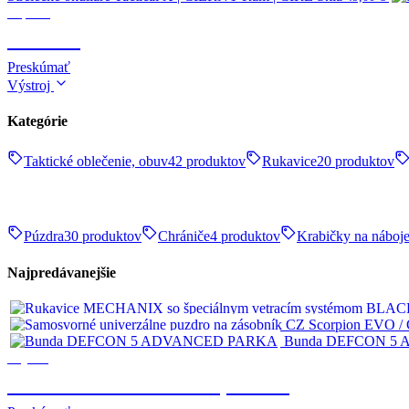
Optika
OPTIKA
Preskúmať
Výstroj
Kategórie
Taktické oblečenie, obuv
42 produktov
Rukavice
20 produktov
Púzdra
30 produktov
Chrániče
4 produktov
Krabičky na náboj
Najpredávanejšie
Bunda DEFCON 5
Výstroj
TAKTICKÉ OBLEČENIE, OBUV