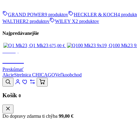
GRAND POWER
9 produktov
HECKLER & KOCH
4 produkt
WALTHER
2 produktov
WILEY X
2 produktov
Najpredávanejšie
Q1 Mk23
Q100 Mk23 9
675,00
€
Značky
CANIK
Preskúmať
Akcie
Strelnica CHICAGO
Veľkoobchod
Košík
0
Do dopravy zdarma ti chýba
99,00
€