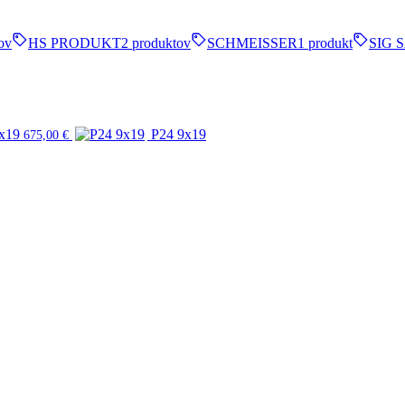
ov
HS PRODUKT
2 produktov
SCHMEISSER
1 produkt
SIG 
x19
P24 9x19
675,00
€