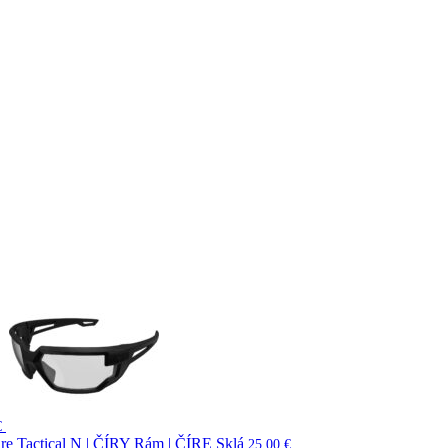
€
are Tactical N | ČÍRY Rám | ČÍRE Sklá
25,00
€