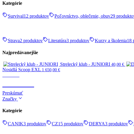
Kategórie
Survival
12 produktov
Poľovníctvo, oblečenie, obuv
29 produkto
Strava
2 produktov
Literatúra
3 produktov
Kurzy a školenia
18 
Najpredávanejšie
Strelecký klub - JUNIORI
40,00
€
Nosidlá Scoop EXL
1 650,00
€
Survival
SURVIVAL
Preskúmať
Značky
Kategórie
CANIK
3 produktov
CZ
15 produktov
DERYA
3 produktov