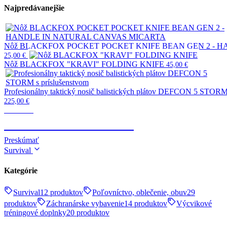
Najpredávanejšie
Nôž BLACKFOX POCKET POCKET KNIFE BEAN GEN 2 - 
25,00
€
Nôž BLACKFOX "KRAVI" FOLDING KNIFE
45,00
€
Profesionálny taktický nosič balistických plátov DEFCON 5 STORM 
225,00
€
Taktické
TELESKOPICKÉ OBUŠKY
Preskúmať
Survival
Kategórie
Survival
12 produktov
Poľovníctvo, oblečenie, obuv
29
produktov
Záchranárske vybavenie
14 produktov
Výcvikové
tréningové doplnky
20 produktov