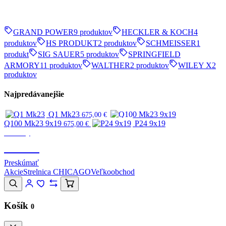
GRAND POWER
9 produktov
HECKLER & KOCH
4
produktov
HS PRODUKT
2 produktov
SCHMEISSER
1
produkt
SIG SAUER
5 produktov
SPRINGFIELD
ARMORY
11 produktov
WALTHER
2 produktov
WILEY X
2
produktov
Najpredávanejšie
Q1 Mk23
675,00
€
Q100 Mk23 9x19
P24 9x19
675,00
€
Značky
CANIK
Preskúmať
Akcie
Strelnica CHICAGO
Veľkoobchod
Košík
0