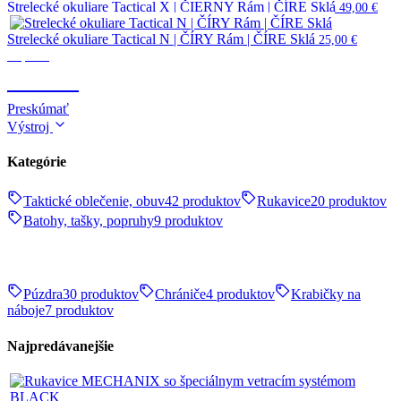
Strelecké okuliare Tactical X | ČIERNY Rám | ČÍRE Sklá
49,00
€
Strelecké okuliare Tactical N | ČÍRY Rám | ČÍRE Sklá
25,00
€
Optika
OPTIKA
Preskúmať
Výstroj
Kategórie
Taktické oblečenie, obuv
42 produktov
Rukavice
20 produktov
Batohy, tašky, popruhy
9 produktov
Púzdra
30 produktov
Chrániče
4 produktov
Krabičky na
náboje
7 produktov
Najpredávanejšie