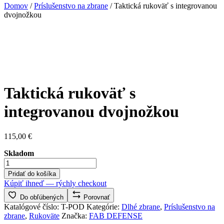
Domov
/
Príslušenstvo na zbrane
/ Taktická rukoväť s integrovanou
dvojnožkou
Taktická rukoväť s
integrovanou dvojnožkou
115,00
€
Skladom
množstvo
Taktická
Pridať do košíka
rukoväť
Kúpiť ihneď — rýchly checkout
s
integrovanou
Do obľúbených
Porovnať
dvojnožkou
Katalógové číslo:
T-POD
Kategórie:
Dlhé zbrane
,
Príslušenstvo na
zbrane
,
Rukoväte
Značka:
FAB DEFENSE