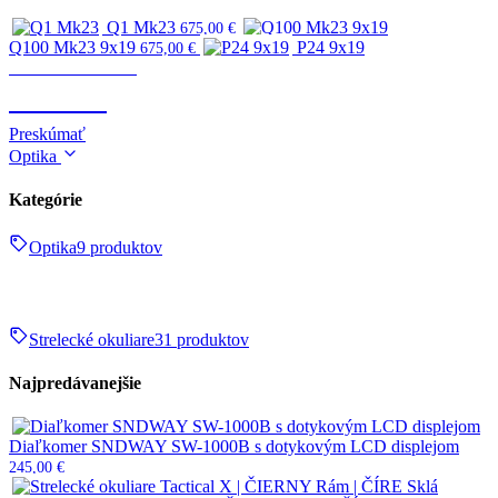
Q1 Mk23
675,00
€
Q100 Mk23 9x19
P24 9x19
675,00
€
Zbrane & strelivo
ZBRANE
Preskúmať
Optika
Kategórie
Optika
9 produktov
Strelecké okuliare
31 produktov
Najpredávanejšie
Diaľkomer SNDWAY SW-1000B s dotykovým LCD displejom
245,00
€