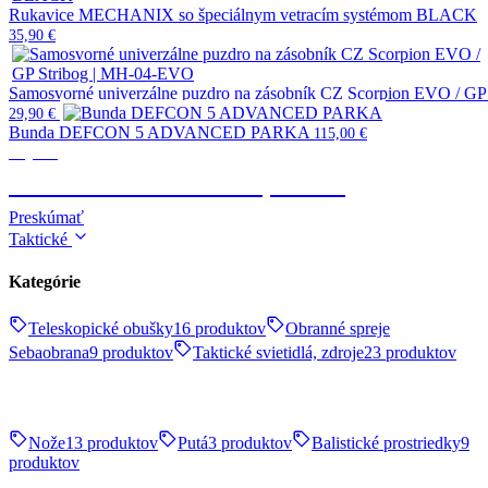
Rukavice MECHANIX so špeciálnym vetracím systémom BLACK
35,90
€
Samosvorné univerzálne puzdro na zásobník CZ Scorpion EVO / G
29,90
€
Bunda DEFCON 5 ADVANCED PARKA
115,00
€
Výstroj
TAKTICKÉ OBLEČENIE, OBUV
Preskúmať
Taktické
Kategórie
Teleskopické obušky
16 produktov
Obranné spreje
Sebaobrana
9 produktov
Taktické svietidlá, zdroje
23 produktov
Nože
13 produktov
Putá
3 produktov
Balistické prostriedky
9
produktov