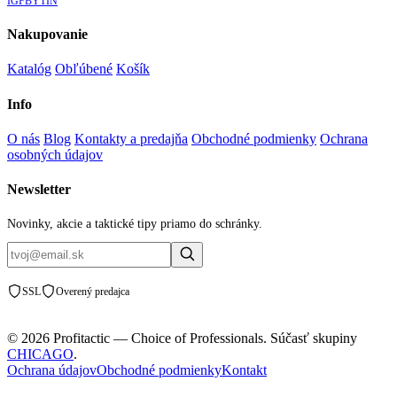
IG
FB
YT
IN
Nakupovanie
Katalóg
Obľúbené
Košík
Info
O nás
Blog
Kontakty a predajňa
Obchodné podmienky
Ochrana
osobných údajov
Newsletter
Novinky, akcie a taktické tipy priamo do schránky.
SSL
Overený predajca
© 2026 Profitactic — Choice of Professionals. Súčasť skupiny
CHICAGO
.
Ochrana údajov
Obchodné podmienky
Kontakt