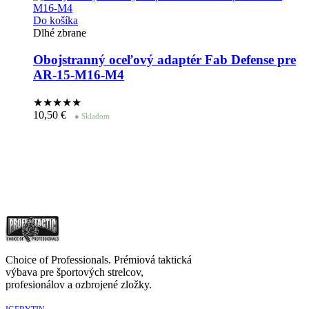
Do košíka
Dlhé zbrane
Obojstranný oceľový adaptér Fab Defense pre
AR-15-M16-M4
★★★★
★
10,50
€
● Skladom
Choice of Professionals. Prémiová taktická
výbava pre športových strelcov,
profesionálov a ozbrojené zložky.