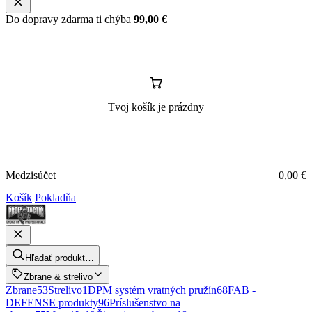
Do dopravy zdarma ti chýba
99,00
€
Tvoj košík je prázdny
Medzisúčet
0,00
€
Košík
Pokladňa
Hľadať produkt…
Zbrane & strelivo
Zbrane
53
Strelivo
1
DPM systém vratných pružín
68
FAB -
DEFENSE produkty
96
Príslušenstvo na