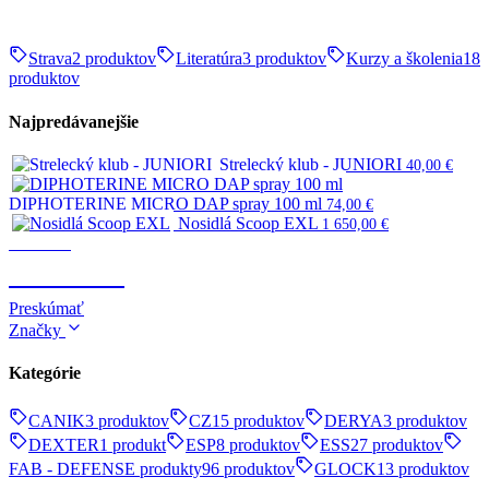
Strava
2 produktov
Literatúra
3 produktov
Kurzy a školenia
18
produktov
Najpredávanejšie
Strelecký klub - JUNIORI
40,00
€
DIPHOTERINE MICRO DAP spray 100 ml
74,00
€
Nosidlá Scoop EXL
1 650,00
€
Survival
SURVIVAL
Preskúmať
Značky
Kategórie
CANIK
3 produktov
CZ
15 produktov
DERYA
3 produktov
DEXTER
1 produkt
ESP
8 produktov
ESS
27 produktov
FAB - DEFENSE produkty
96 produktov
GLOCK
13 produktov