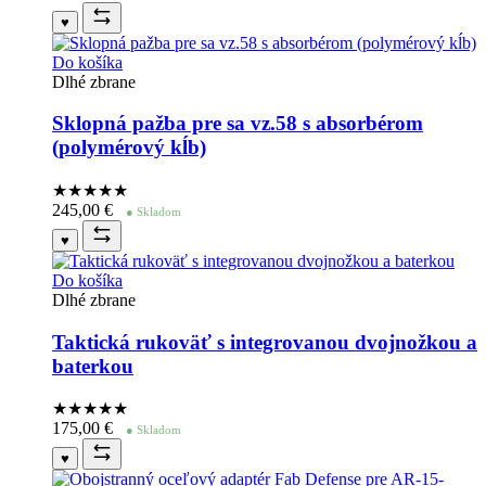
♥
Do košíka
Dlhé zbrane
Sklopná pažba pre sa vz.58 s absorbérom
(polymérový kĺb)
★★★★
★
245,00
€
● Skladom
♥
Do košíka
Dlhé zbrane
Taktická rukoväť s integrovanou dvojnožkou a
baterkou
★★★★
★
175,00
€
● Skladom
♥