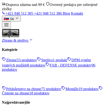
Doprava zdarma nad 99 €
Overený predajca pre ozbrojené
zložky
+421 948 512 385
+421 948 512 386
Blog
Kontakt
SK
Zbrane & strelivo
Kategórie
Zbrane
53 produktov
Strelivo
1 produkt
DPM systém
vratných pružín
68 produktov
FAB - DEFENSE produkty
96
produktov
Príslušenstvo na zbrane
75 produktov
Montáže
19 produktov
Čistenie na zbrane
18 produktov
Najpredávanejšie