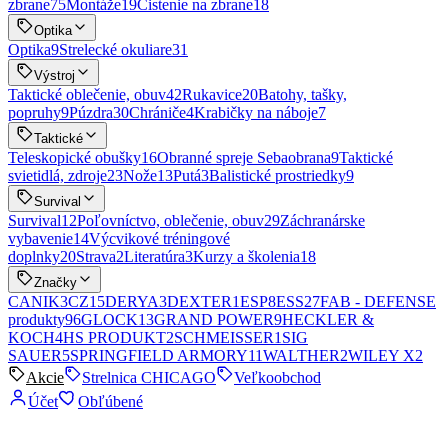
zbrane
75
Montáže
19
Čistenie na zbrane
18
Optika
Optika
9
Strelecké okuliare
31
Výstroj
Taktické oblečenie, obuv
42
Rukavice
20
Batohy, tašky,
popruhy
9
Púzdra
30
Chrániče
4
Krabičky na náboje
7
Taktické
Teleskopické obušky
16
Obranné spreje Sebaobrana
9
Taktické
svietidlá, zdroje
23
Nože
13
Putá
3
Balistické prostriedky
9
Survival
Survival
12
Poľovníctvo, oblečenie, obuv
29
Záchranárske
vybavenie
14
Výcvikové tréningové
doplnky
20
Strava
2
Literatúra
3
Kurzy a školenia
18
Značky
CANIK
3
CZ
15
DERYA
3
DEXTER
1
ESP
8
ESS
27
FAB - DEFENSE
produkty
96
GLOCK
13
GRAND POWER
9
HECKLER &
KOCH
4
HS PRODUKT
2
SCHMEISSER
1
SIG
SAUER
5
SPRINGFIELD ARMORY
11
WALTHER
2
WILEY X
2
Akcie
Strelnica CHICAGO
Veľkoobchod
Účet
Obľúbené