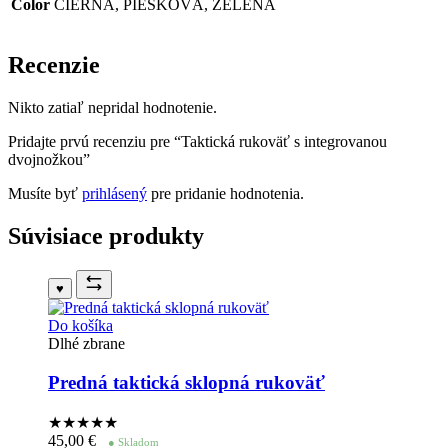
Color
ČIERNA, PIESKOVÁ, ZELENÁ
Recenzie
Nikto zatiaľ nepridal hodnotenie.
Pridajte prvú recenziu pre “Taktická rukoväť s integrovanou
dvojnožkou”
Musíte byť
prihlásený
pre pridanie hodnotenia.
Súvisiace produkty
♥
Do košíka
Dlhé zbrane
Predná taktická sklopná rukoväť
★★★★
★
45,00
€
● Skladom