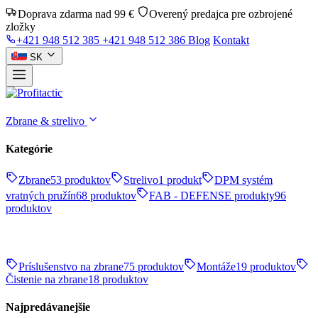
Doprava zdarma nad 99 €
Overený predajca pre ozbrojené
zložky
+421 948 512 385
+421 948 512 386
Blog
Kontakt
SK
Zbrane & strelivo
Kategórie
Zbrane
53 produktov
Strelivo
1 produkt
DPM systém
vratných pružín
68 produktov
FAB - DEFENSE produkty
96
produktov
Príslušenstvo na zbrane
75 produktov
Montáže
19 produktov
Čistenie na zbrane
18 produktov
Najpredávanejšie