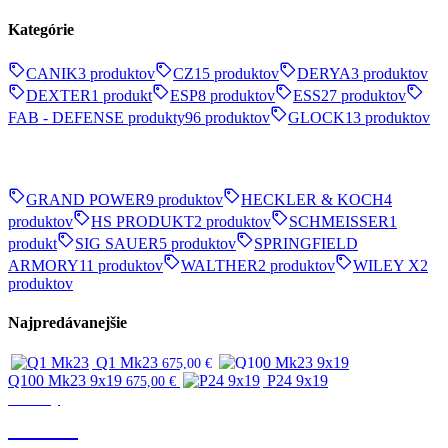
Kategórie
CANIK
3 produktov
CZ
15 produktov
DERYA
3 produktov
DEXTER
1 produkt
ESP
8 produktov
ESS
27 produktov
FAB - DEFENSE produkty
96 produktov
GLOCK
13 produktov
GRAND POWER
9 produktov
HECKLER & KOCH
4
produktov
HS PRODUKT
2 produktov
SCHMEISSER
1
produkt
SIG SAUER
5 produktov
SPRINGFIELD
ARMORY
11 produktov
WALTHER
2 produktov
WILEY X
2
produktov
Najpredávanejšie
Q1 Mk23
675,00
€
Q100 Mk23 9x19
P24 9x19
675,00
€
Značky
CANIK