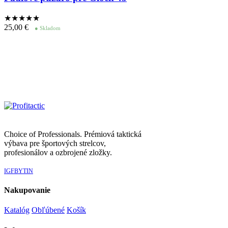
★★★★
★
25,00
€
● Skladom
Choice of Professionals. Prémiová taktická
výbava pre športových strelcov,
profesionálov a ozbrojené zložky.
IG
FB
YT
IN
Nakupovanie
Katalóg
Obľúbené
Košík