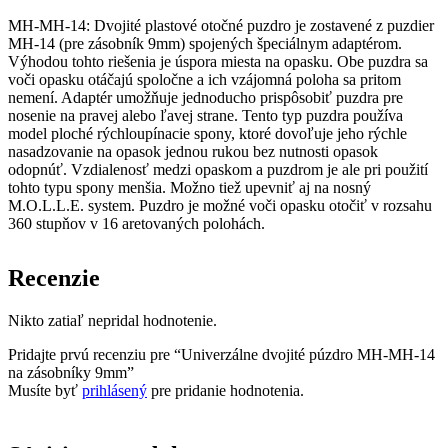
MH-MH-14: Dvojité plastové otočné puzdro je zostavené z puzdier
MH-14 (pre zásobník 9mm) spojených špeciálnym adaptérom.
Výhodou tohto riešenia je úspora miesta na opasku. Obe puzdra sa
voči opasku otáčajú spoločne a ich vzájomná poloha sa pritom
nemení. Adaptér umožňuje jednoducho prispôsobiť puzdra pre
nosenie na pravej alebo ľavej strane. Tento typ puzdra používa
model ploché rýchloupínacie spony, ktoré dovoľuje jeho rýchle
nasadzovanie na opasok jednou rukou bez nutnosti opasok
odopnúť. Vzdialenosť medzi opaskom a puzdrom je ale pri použití
tohto typu spony menšia. Možno tiež upevniť aj na nosný
M.O.L.L.E. system. Puzdro je možné voči opasku otočiť v rozsahu
360 stupňov v 16 aretovaných polohách.
Recenzie
Nikto zatiaľ nepridal hodnotenie.
Pridajte prvú recenziu pre “Univerzálne dvojité púzdro MH-MH-14
na zásobníky 9mm”
Musíte byť
prihlásený
pre pridanie hodnotenia.