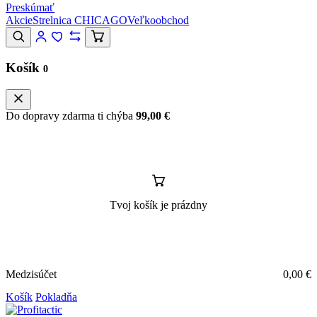
Preskúmať
Akcie
Strelnica CHICAGO
Veľkoobchod
Košík
0
Do dopravy zdarma ti chýba
99,00
€
Tvoj košík je prázdny
Medzisúčet
0,00
€
Košík
Pokladňa