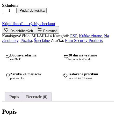
Skladom
množstvo
Pridať do košíka
Univerzálne
dvojité
púzdro
Kúpiť ihneď — rýchly checkout
MH-
Do obľúbených
Porovnať
MH-
Katalógové číslo:
MH-MH-14
Kategórií:
ESP
,
Krátke zbrane
,
Na
14
zásobníky
,
Púzdra
,
Špeciálne
Značka:
Euro Security Products
na
zásobníky
9mm
Doprava zdarma
30 dní na vrátenie
nad 99 €
bez udania dôvodu
Záruka 24 mesiacov
Testované profíkmi
plná záruka
na strelnici Chicago
Popis
Recenzie (0)
Popis