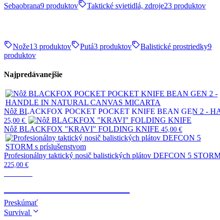
Sebaobrana
9 produktov
Taktické svietidlá, zdroje
23 produktov
Nože
13 produktov
Putá
3 produktov
Balistické prostriedky
9
produktov
Najpredávanejšie
Nôž BLACKFOX POCKET POCKET KNIFE BEAN GEN 2 - 
25,00
€
Nôž BLACKFOX "KRAVI" FOLDING KNIFE
45,00
€
Profesionálny taktický nosič balistických plátov DEFCON 5 STORM 
225,00
€
Taktické
TELESKOPICKÉ OBUŠKY
Preskúmať
Survival