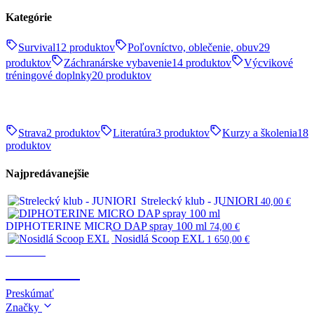
Kategórie
Survival
12 produktov
Poľovníctvo, oblečenie, obuv
29
produktov
Záchranárske vybavenie
14 produktov
Výcvikové
tréningové doplnky
20 produktov
Strava
2 produktov
Literatúra
3 produktov
Kurzy a školenia
18
produktov
Najpredávanejšie
Strelecký klub - JUNIORI
40,00
€
DIPHOTERINE MICRO DAP spray 100 ml
74,00
€
Nosidlá Scoop EXL
1 650,00
€
Survival
SURVIVAL
Preskúmať
Značky