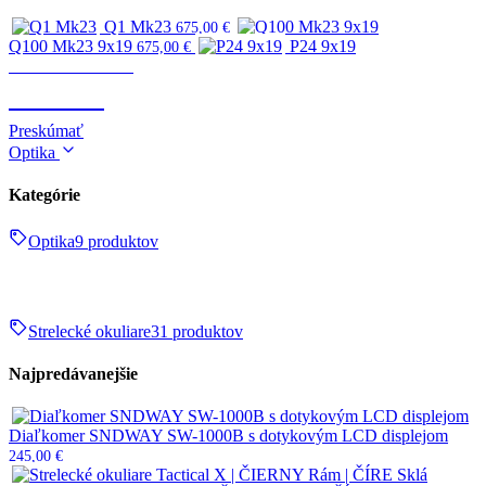
Q1 Mk23
675,00
€
Q100 Mk23 9x19
P24 9x19
675,00
€
Zbrane & strelivo
ZBRANE
Preskúmať
Optika
Kategórie
Optika
9 produktov
Strelecké okuliare
31 produktov
Najpredávanejšie
Diaľkomer SNDWAY SW-1000B s dotykovým LCD displejom
245,00
€