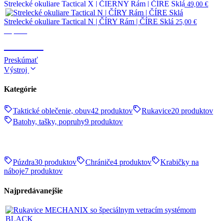
Strelecké okuliare Tactical X | ČIERNY Rám | ČÍRE Sklá
49,00
€
Strelecké okuliare Tactical N | ČÍRY Rám | ČÍRE Sklá
25,00
€
Optika
OPTIKA
Preskúmať
Výstroj
Kategórie
Taktické oblečenie, obuv
42 produktov
Rukavice
20 produktov
Batohy, tašky, popruhy
9 produktov
Púzdra
30 produktov
Chrániče
4 produktov
Krabičky na
náboje
7 produktov
Najpredávanejšie