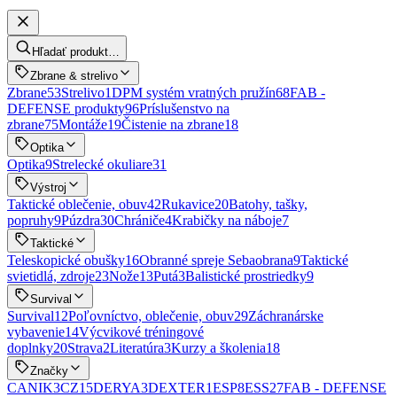
Hľadať produkt…
Zbrane & strelivo
Zbrane
53
Strelivo
1
DPM systém vratných pružín
68
FAB -
DEFENSE produkty
96
Príslušenstvo na
zbrane
75
Montáže
19
Čistenie na zbrane
18
Optika
Optika
9
Strelecké okuliare
31
Výstroj
Taktické oblečenie, obuv
42
Rukavice
20
Batohy, tašky,
popruhy
9
Púzdra
30
Chrániče
4
Krabičky na náboje
7
Taktické
Teleskopické obušky
16
Obranné spreje Sebaobrana
9
Taktické
svietidlá, zdroje
23
Nože
13
Putá
3
Balistické prostriedky
9
Survival
Survival
12
Poľovníctvo, oblečenie, obuv
29
Záchranárske
vybavenie
14
Výcvikové tréningové
doplnky
20
Strava
2
Literatúra
3
Kurzy a školenia
18
Značky
CANIK
3
CZ
15
DERYA
3
DEXTER
1
ESP
8
ESS
27
FAB - DEFENSE