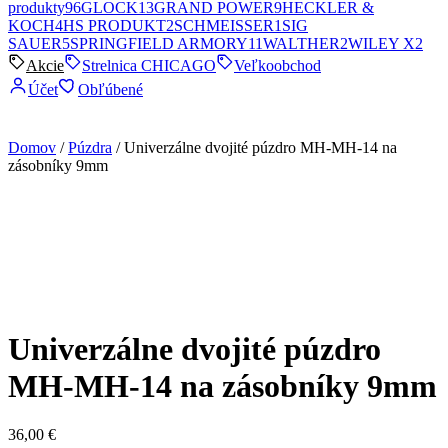
produkty
96
GLOCK
13
GRAND POWER
9
HECKLER &
KOCH
4
HS PRODUKT
2
SCHMEISSER
1
SIG
SAUER
5
SPRINGFIELD ARMORY
11
WALTHER
2
WILEY X
2
Akcie
Strelnica CHICAGO
Veľkoobchod
Účet
Obľúbené
Domov
/
Púzdra
/ Univerzálne dvojité púzdro MH-MH-14 na
zásobníky 9mm
Univerzálne dvojité púzdro
MH-MH-14 na zásobníky 9mm
36,00
€