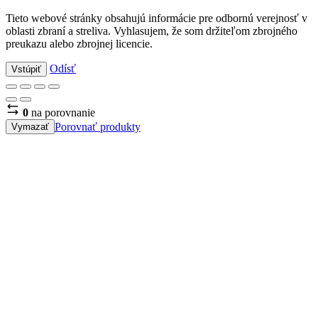
Tieto webové stránky obsahujú informácie pre odbornú verejnosť v
oblasti zbraní a streliva. Vyhlasujem, že som držiteľom zbrojného
preukazu alebo zbrojnej licencie.
Odísť
Vstúpiť
0
na porovnanie
Porovnať produkty
Vymazať