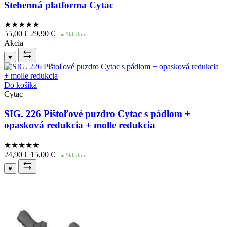
Stehenná platforma Cytac
★★★★
★
Pôvodná
Aktuálna
55,00
€
29,90
€
● Skladom
cena
cena
Akcia
bola:
je:
♥
55,00 €.
29,90 €.
Do košíka
Cytac
SIG. 226 Pištoľové puzdro Cytac s pádlom +
opasková redukcia + molle redukcia
★★★★
★
Pôvodná
Aktuálna
24,90
€
15,00
€
● Skladom
cena
cena
♥
bola:
je:
24,90 €.
15,00 €.