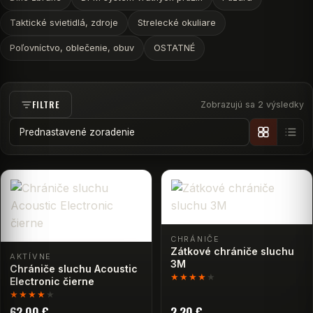
Taktické svietidlá, zdroje
Strelecké okuliare
Poľovníctvo, oblečenie, obuv
OSTATNÉ
FILTRE
Zobrazujú sa 2 výsledky
DO KOŠÍKA
CHRÁNIČE
Zátkové chrániče sluchu
DO KOŠÍKA
AKTÍVNE
3M
Chrániče sluchu Acoustic
★★★★
★
Electronic čierne
★★★★
★
62,00
€
2,20
€