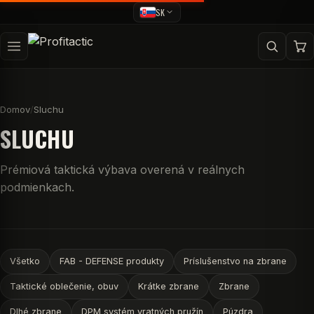
SK
Domov
/
Sluchu
SLUCHU
Prémiová taktická výbava overená v reálnych
podmienkach.
Všetko
FAB - DEFENSE produkty
Príslušenstvo na zbrane
Taktické oblečenie, obuv
Krátke zbrane
Zbrane
Dlhé zbrane
DPM systém vratných pružín
Púzdra