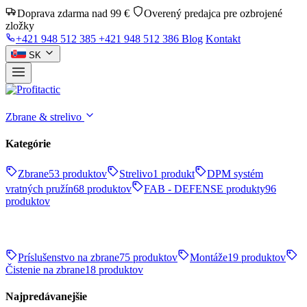
Doprava zdarma nad 99 €
Overený predajca pre ozbrojené
zložky
+421 948 512 385
+421 948 512 386
Blog
Kontakt
SK
Zbrane & strelivo
Kategórie
Zbrane
53 produktov
Strelivo
1 produkt
DPM systém
vratných pružín
68 produktov
FAB - DEFENSE produkty
96
produktov
Príslušenstvo na zbrane
75 produktov
Montáže
19 produktov
Čistenie na zbrane
18 produktov
Najpredávanejšie