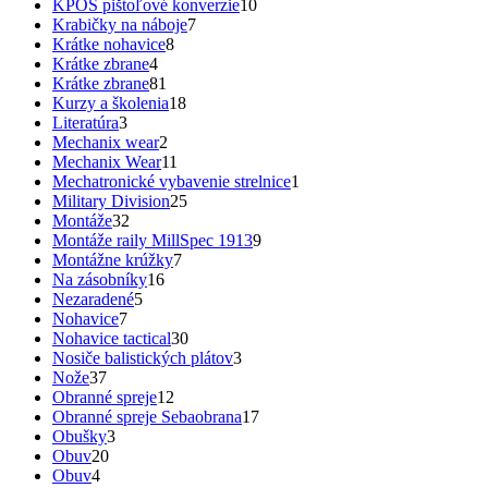
KPOS pištoľové konverzie
10
Krabičky na náboje
7
Krátke nohavice
8
Krátke zbrane
4
Krátke zbrane
81
Kurzy a školenia
18
Literatúra
3
Mechanix wear
2
Mechanix Wear
11
Mechatronické vybavenie strelnice
1
Military Division
25
Montáže
32
Montáže raily MillSpec 1913
9
Montážne krúžky
7
Na zásobníky
16
Nezaradené
5
Nohavice
7
Nohavice tactical
30
Nosiče balistických plátov
3
Nože
37
Obranné spreje
12
Obranné spreje Sebaobrana
17
Obušky
3
Obuv
20
Obuv
4