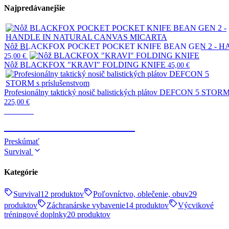
Najpredávanejšie
Nôž BLACKFOX POCKET POCKET KNIFE BEAN GEN 2 - 
25,00
€
Nôž BLACKFOX "KRAVI" FOLDING KNIFE
45,00
€
Profesionálny taktický nosič balistických plátov DEFCON 5 STORM 
225,00
€
Taktické
TELESKOPICKÉ OBUŠKY
Preskúmať
Survival
Kategórie
Survival
12 produktov
Poľovníctvo, oblečenie, obuv
29
produktov
Záchranárske vybavenie
14 produktov
Výcvikové
tréningové doplnky
20 produktov