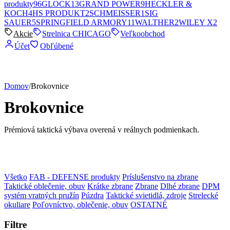
produkty
96
GLOCK
13
GRAND POWER
9
HECKLER &
KOCH
4
HS PRODUKT
2
SCHMEISSER
1
SIG
SAUER
5
SPRINGFIELD ARMORY
11
WALTHER
2
WILEY X
2
Akcie
Strelnica CHICAGO
Veľkoobchod
Účet
Obľúbené
Domov
/
Brokovnice
Brokovnice
Prémiová taktická výbava overená v reálnych podmienkach.
Všetko
FAB - DEFENSE produkty
Príslušenstvo na zbrane
Taktické oblečenie, obuv
Krátke zbrane
Zbrane
Dlhé zbrane
DPM
systém vratných pružín
Púzdra
Taktické svietidlá, zdroje
Strelecké
okuliare
Poľovníctvo, oblečenie, obuv
OSTATNÉ
Filtre