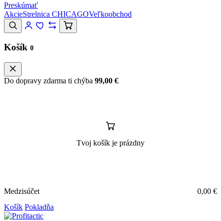
Preskúmať
Akcie
Strelnica CHICAGO
Veľkoobchod
Košík
0
Do dopravy zdarma ti chýba
99,00
€
Tvoj košík je prázdny
Medzisúčet
0,00
€
Košík
Pokladňa