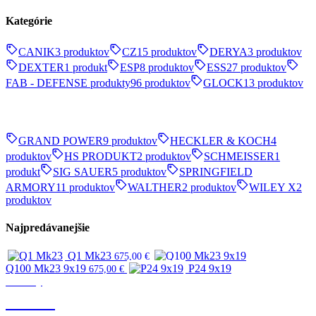
Kategórie
CANIK
3 produktov
CZ
15 produktov
DERYA
3 produktov
DEXTER
1 produkt
ESP
8 produktov
ESS
27 produktov
FAB - DEFENSE produkty
96 produktov
GLOCK
13 produktov
GRAND POWER
9 produktov
HECKLER & KOCH
4
produktov
HS PRODUKT
2 produktov
SCHMEISSER
1
produkt
SIG SAUER
5 produktov
SPRINGFIELD
ARMORY
11 produktov
WALTHER
2 produktov
WILEY X
2
produktov
Najpredávanejšie
Q1 Mk23
675,00
€
Q100 Mk23 9x19
P24 9x19
675,00
€
Značky
CANIK