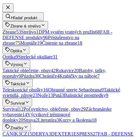
Hľadať produkt…
Zbrane & strelivo
Zbrane
53
Strelivo
1
DPM systém vratných pružín
68
FAB -
DEFENSE produkty
96
Príslušenstvo na
zbrane
75
Montáže
19
Čistenie na zbrane
18
Optika
Optika
9
Strelecké okuliare
31
Výstroj
Taktické oblečenie, obuv
42
Rukavice
20
Batohy, tašky,
popruhy
9
Púzdra
30
Chrániče
4
Krabičky na náboje
7
Taktické
Teleskopické obušky
16
Obranné spreje Sebaobrana
9
Taktické
svietidlá, zdroje
23
Nože
13
Putá
3
Balistické prostriedky
9
Survival
Survival
12
Poľovníctvo, oblečenie, obuv
29
Záchranárske
vybavenie
14
Výcvikové tréningové
doplnky
20
Strava
2
Literatúra
3
Kurzy a školenia
18
Značky
CANIK
3
CZ
15
DERYA
3
DEXTER
1
ESP
8
ESS
27
FAB - DEFENSE