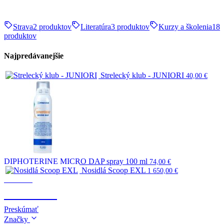
Strava
2 produktov
Literatúra
3 produktov
Kurzy a školenia
18
produktov
Najpredávanejšie
Strelecký klub - JUNIORI
40,00
€
DIPHOTERINE MICRO DAP spray 100 ml
74,00
€
Nosidlá Scoop EXL
1 650,00
€
Survival
SURVIVAL
Preskúmať
Značky