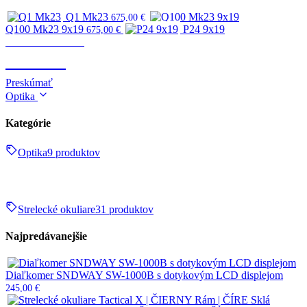
Q1 Mk23
675,00
€
Q100 Mk23 9x19
P24 9x19
675,00
€
Zbrane & strelivo
ZBRANE
Preskúmať
Optika
Kategórie
Optika
9 produktov
Strelecké okuliare
31 produktov
Najpredávanejšie
Diaľkomer SNDWAY SW-1000B s dotykovým LCD displejom
245,00
€