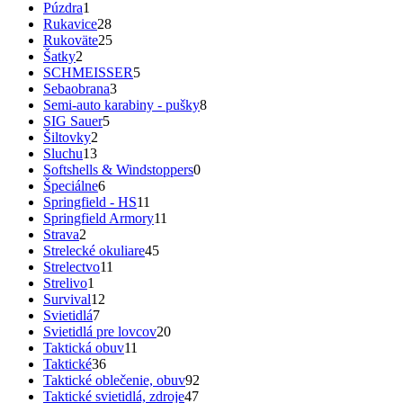
Púzdra
1
Rukavice
28
Rukoväte
25
Šatky
2
SCHMEISSER
5
Sebaobrana
3
Semi-auto karabiny - pušky
8
SIG Sauer
5
Šiltovky
2
Sluchu
13
Softshells & Windstoppers
0
Špeciálne
6
Springfield - HS
11
Springfield Armory
11
Strava
2
Strelecké okuliare
45
Strelectvo
11
Strelivo
1
Survival
12
Svietidlá
7
Svietidlá pre lovcov
20
Taktická obuv
11
Taktické
36
Taktické oblečenie, obuv
92
Taktické svietidlá, zdroje
47