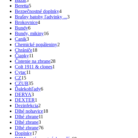
Bazár
3
Beretta
5
Bezpečnostné doplnky
4
Brašny batohy ľadvinky ...
3
Brokovnice
4
Bundy
6
Bundy, mikiny
16
Canik
3
Chemické popáleniny
2
Chrániče
18
Čiapky
11
Čistenie na zbrane
28
Colt 1911 & clones
1
Cytac
11
CZ
15
CZUB
35
Ďalekohľady
6
DERYA
3
DEXTER
1
Dezinfekcia
2
Dlhé nohavice
18
Dlhé zbrane
11
Dlhé zbrane
3
Dlhé zbrane
76
Doplnky
17