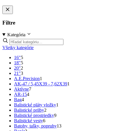
Filtre
Kategória
Všetky kategórie
16"
5
18"
5
20"
2
21"
3
A.E.Precision
1
AK-47 / 5,45X39 - 7,62X39
1
Aktívne
7
AR-15
4
Bag
4
Balistické pláty vložky
1
Balistické prilby
2
Balistické prostriedky
9
Balistické vesty
6
Batohy, tašky, popruhy
13