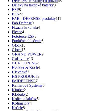
DPM systém vratných pružín
68
Džiaky na taktické baterky
3
ESP
8
ESS
27
FAB - DEFENSE produkty
111
Fab Defense
9
Fixácia krku tela
4
Fleece
4
Fototerče ESP
8
Funkčné oblečenie
6
Glock
13
Glock
15
GRAND POWER
9
Guľovnice
13
GUN TUNING
4
Heckler & Koch
4
Hlavňové
2
HS PRODUKT
2
IMIDEFENSE
7
Kamerové Systémy
5
Kimber
2
Klobúky
2
Kolien a lakťov
5
Kolimátory
4
Košele
8