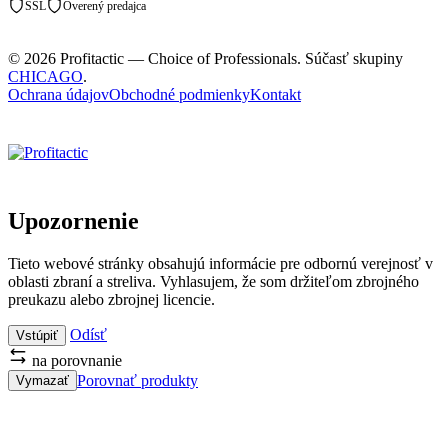
SSL
Overený predajca
© 2026 Profitactic — Choice of Professionals. Súčasť skupiny
CHICAGO
.
Ochrana údajov
Obchodné podmienky
Kontakt
Upozornenie
Tieto webové stránky obsahujú informácie pre odbornú verejnosť v
oblasti zbraní a streliva. Vyhlasujem, že som držiteľom zbrojného
preukazu alebo zbrojnej licencie.
Odísť
Vstúpiť
na porovnanie
Porovnať produkty
Vymazať