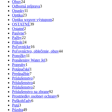
Obuv
24
Odborná príprava
3
Opasky
11
Optika
23
Optiku weaver výstupom
2
OSTATNÉ
39
Ostatné
2
Pasívne
5
Pažby
22
Pištole
24
Poľovnícke
16
Poľovníctvo, oblečenie, obuv
44
Ponožky
11
Popáleniny Water Jel
3
Popruhy
1
Potápačské
1
Predpažbie
7
Príslušenstvo
7
Príslušenstvo
4
Príslušenstvo
2
Príslušenstvo na zbrane
92
Prostriedky osobnej ochrany
9
Puškohľady
6
Putá
3
Púzdra
49