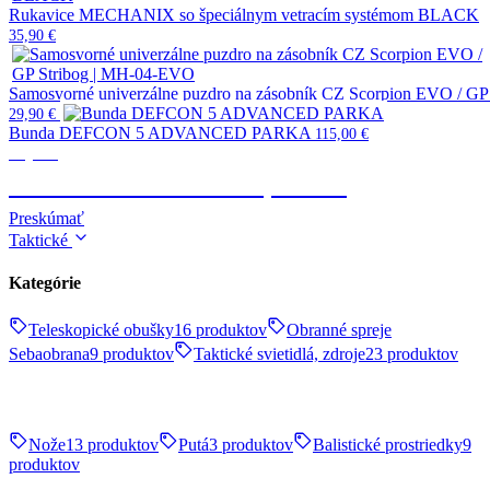
Rukavice MECHANIX so špeciálnym vetracím systémom BLACK
35,90
€
Samosvorné univerzálne puzdro na zásobník CZ Scorpion EVO / G
29,90
€
Bunda DEFCON 5 ADVANCED PARKA
115,00
€
Výstroj
TAKTICKÉ OBLEČENIE, OBUV
Preskúmať
Taktické
Kategórie
Teleskopické obušky
16 produktov
Obranné spreje
Sebaobrana
9 produktov
Taktické svietidlá, zdroje
23 produktov
Nože
13 produktov
Putá
3 produktov
Balistické prostriedky
9
produktov