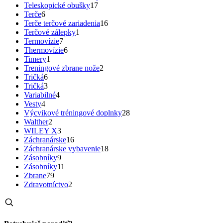
Teleskopické obušky
17
Terče
6
Terče terčové zariadenia
16
Terčové zálepky
1
Termovízie
7
Thermovízie
6
Timery
1
Treningové zbrane nože
2
Tričká
6
Tričká
3
Variabilné
4
Vesty
4
Výcvikové tréningové doplnky
28
Walther
2
WILEY X
3
Záchranárske
16
Záchranárske vybavenie
18
Zásobníky
9
Zásobníky
11
Zbrane
79
Zdravotníctvo
2