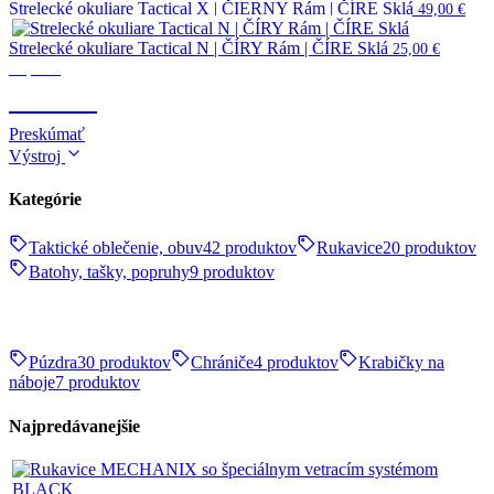
Strelecké okuliare Tactical X | ČIERNY Rám | ČÍRE Sklá
49,00
€
Strelecké okuliare Tactical N | ČÍRY Rám | ČÍRE Sklá
25,00
€
Optika
OPTIKA
Preskúmať
Výstroj
Kategórie
Taktické oblečenie, obuv
42 produktov
Rukavice
20 produktov
Batohy, tašky, popruhy
9 produktov
Púzdra
30 produktov
Chrániče
4 produktov
Krabičky na
náboje
7 produktov
Najpredávanejšie