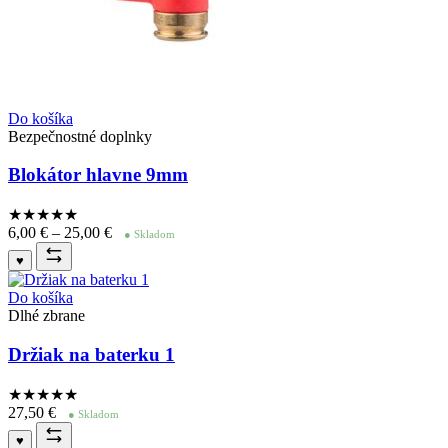
Do košíka
Bezpečnostné doplnky
Blokátor hlavne 9mm
★★★★
★
Price
6,00
€
–
25,00
€
● Skladom
range:
♥
6,00 €
through
Do košíka
25,00 €
Dlhé zbrane
Držiak na baterku 1
★★★★
★
27,50
€
● Skladom
♥