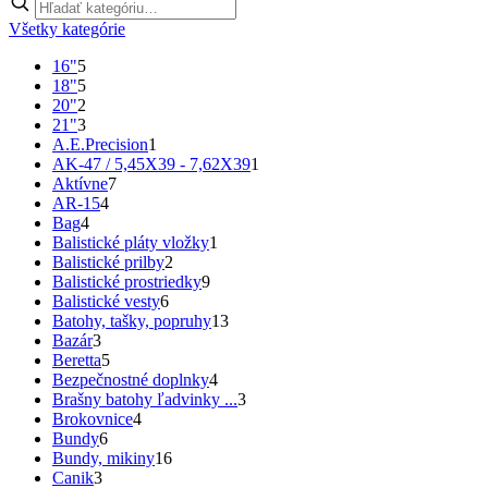
Všetky kategórie
16"
5
18"
5
20"
2
21"
3
A.E.Precision
1
AK-47 / 5,45X39 - 7,62X39
1
Aktívne
7
AR-15
4
Bag
4
Balistické pláty vložky
1
Balistické prilby
2
Balistické prostriedky
9
Balistické vesty
6
Batohy, tašky, popruhy
13
Bazár
3
Beretta
5
Bezpečnostné doplnky
4
Brašny batohy ľadvinky ...
3
Brokovnice
4
Bundy
6
Bundy, mikiny
16
Canik
3