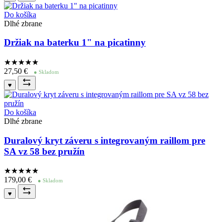
Do košíka
Dlhé zbrane
Držiak na baterku 1" na picatinny
★★★★
★
27,50
€
● Skladom
♥
Do košíka
Dlhé zbrane
Duralový kryt záveru s integrovaným raillom pre
SA vz 58 bez pružín
★★★★
★
179,00
€
● Skladom
♥