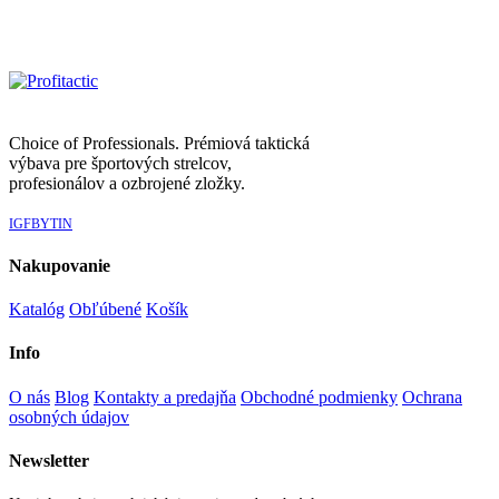
Choice of Professionals. Prémiová taktická
výbava pre športových strelcov,
profesionálov a ozbrojené zložky.
IG
FB
YT
IN
Nakupovanie
Katalóg
Obľúbené
Košík
Info
O nás
Blog
Kontakty a predajňa
Obchodné podmienky
Ochrana
osobných údajov
Newsletter