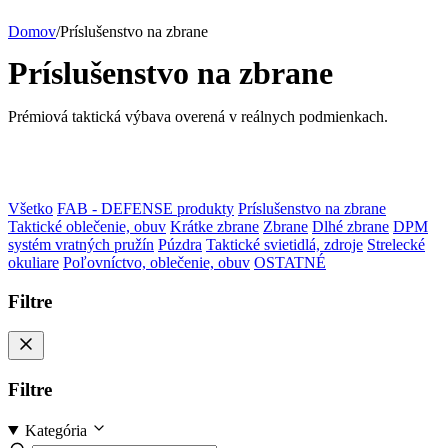
Domov
/
Príslušenstvo na zbrane
Príslušenstvo na zbrane
Prémiová taktická výbava overená v reálnych podmienkach.
Všetko
FAB - DEFENSE produkty
Príslušenstvo na zbrane
Taktické oblečenie, obuv
Krátke zbrane
Zbrane
Dlhé zbrane
DPM
systém vratných pružín
Púzdra
Taktické svietidlá, zdroje
Strelecké
okuliare
Poľovníctvo, oblečenie, obuv
OSTATNÉ
Filtre
Filtre
Kategória