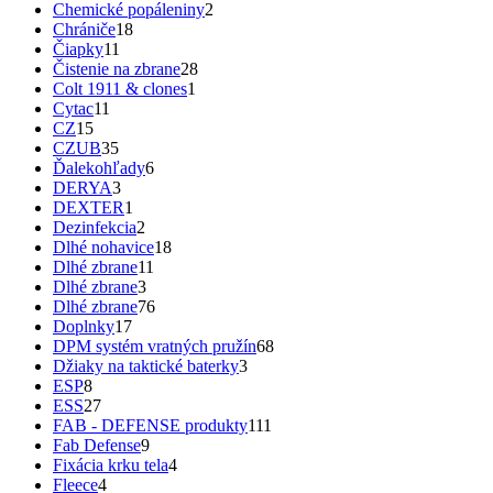
Chemické popáleniny
2
Chrániče
18
Čiapky
11
Čistenie na zbrane
28
Colt 1911 & clones
1
Cytac
11
CZ
15
CZUB
35
Ďalekohľady
6
DERYA
3
DEXTER
1
Dezinfekcia
2
Dlhé nohavice
18
Dlhé zbrane
11
Dlhé zbrane
3
Dlhé zbrane
76
Doplnky
17
DPM systém vratných pružín
68
Džiaky na taktické baterky
3
ESP
8
ESS
27
FAB - DEFENSE produkty
111
Fab Defense
9
Fixácia krku tela
4
Fleece
4