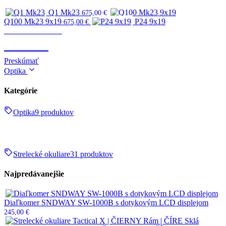
Q1 Mk23
675,00
€
Q100 Mk23 9x19
P24 9x19
675,00
€
Zbrane & strelivo
ZBRANE
Preskúmať
Optika
Kategórie
Optika
9 produktov
Strelecké okuliare
31 produktov
Najpredávanejšie
Diaľkomer SNDWAY SW-1000B s dotykovým LCD displejom
245,00
€