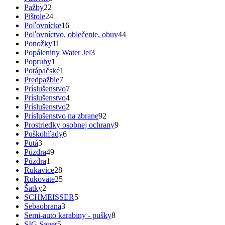
Pažby
22
Pištole
24
Poľovnícke
16
Poľovníctvo, oblečenie, obuv
44
Ponožky
11
Popáleniny Water Jel
3
Popruhy
1
Potápačské
1
Predpažbie
7
Príslušenstvo
7
Príslušenstvo
4
Príslušenstvo
2
Príslušenstvo na zbrane
92
Prostriedky osobnej ochrany
9
Puškohľady
6
Putá
3
Púzdra
49
Púzdra
1
Rukavice
28
Rukoväte
25
Šatky
2
SCHMEISSER
5
Sebaobrana
3
Semi-auto karabiny - pušky
8
SIG Sauer
5