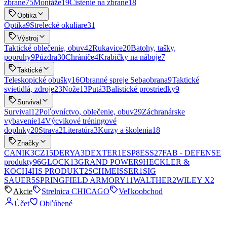
zbrane
75
Montáže
19
Čistenie na zbrane
18
Optika
Optika
9
Strelecké okuliare
31
Výstroj
Taktické oblečenie, obuv
42
Rukavice
20
Batohy, tašky,
popruhy
9
Púzdra
30
Chrániče
4
Krabičky na náboje
7
Taktické
Teleskopické obušky
16
Obranné spreje Sebaobrana
9
Taktické
svietidlá, zdroje
23
Nože
13
Putá
3
Balistické prostriedky
9
Survival
Survival
12
Poľovníctvo, oblečenie, obuv
29
Záchranárske
vybavenie
14
Výcvikové tréningové
doplnky
20
Strava
2
Literatúra
3
Kurzy a školenia
18
Značky
CANIK
3
CZ
15
DERYA
3
DEXTER
1
ESP
8
ESS
27
FAB - DEFENSE
produkty
96
GLOCK
13
GRAND POWER
9
HECKLER &
KOCH
4
HS PRODUKT
2
SCHMEISSER
1
SIG
SAUER
5
SPRINGFIELD ARMORY
11
WALTHER
2
WILEY X
2
Akcie
Strelnica CHICAGO
Veľkoobchod
Účet
Obľúbené