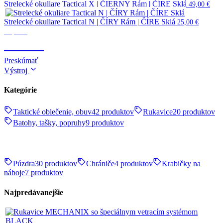
Strelecké okuliare Tactical X | ČIERNY Rám | ČÍRE Sklá
49,00
€
Strelecké okuliare Tactical N | ČÍRY Rám | ČÍRE Sklá
25,00
€
Optika
OPTIKA
Preskúmať
Výstroj
Kategórie
Taktické oblečenie, obuv
42 produktov
Rukavice
20 produktov
Batohy, tašky, popruhy
9 produktov
Púzdra
30 produktov
Chrániče
4 produktov
Krabičky na
náboje
7 produktov
Najpredávanejšie