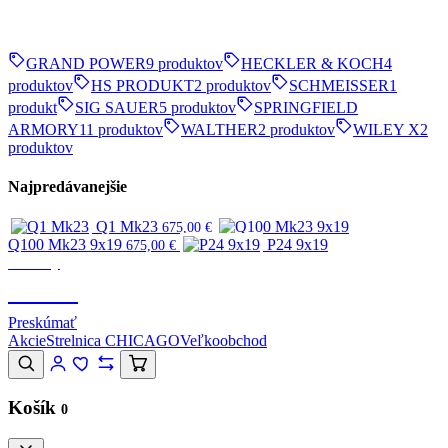
GRAND POWER
9 produktov
HECKLER & KOCH
4
produktov
HS PRODUKT
2 produktov
SCHMEISSER
1
produkt
SIG SAUER
5 produktov
SPRINGFIELD
ARMORY
11 produktov
WALTHER
2 produktov
WILEY X
2
produktov
Najpredávanejšie
Q1 Mk23
675,00
€
Q100 Mk23 9x19
P24 9x19
675,00
€
Značky
CANIK
Preskúmať
Akcie
Strelnica CHICAGO
Veľkoobchod
Košík
0