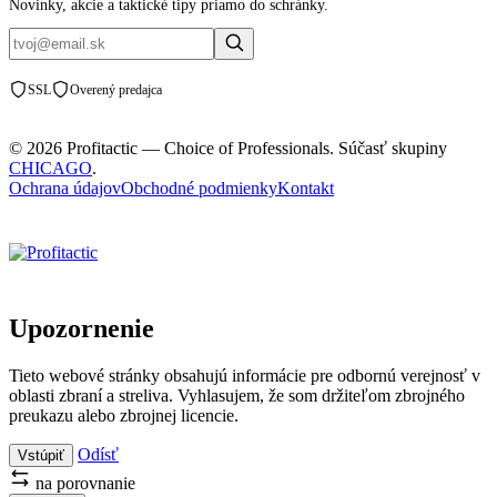
Novinky, akcie a taktické tipy priamo do schránky.
SSL
Overený predajca
© 2026 Profitactic — Choice of Professionals. Súčasť skupiny
CHICAGO
.
Ochrana údajov
Obchodné podmienky
Kontakt
Upozornenie
Tieto webové stránky obsahujú informácie pre odbornú verejnosť v
oblasti zbraní a streliva. Vyhlasujem, že som držiteľom zbrojného
preukazu alebo zbrojnej licencie.
Odísť
Vstúpiť
na porovnanie