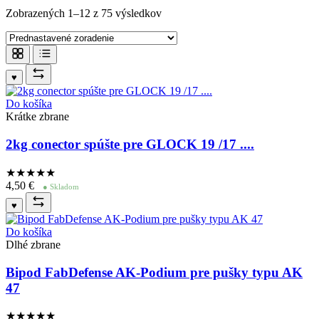
Zobrazených 1–12 z 75 výsledkov
♥
Do košíka
Krátke zbrane
2kg conector spúšte pre GLOCK 19 /17 ....
★★★★
★
4,50
€
● Skladom
♥
Do košíka
Dlhé zbrane
Bipod FabDefense AK-Podium pre pušky typu AK
47
★★★★
★