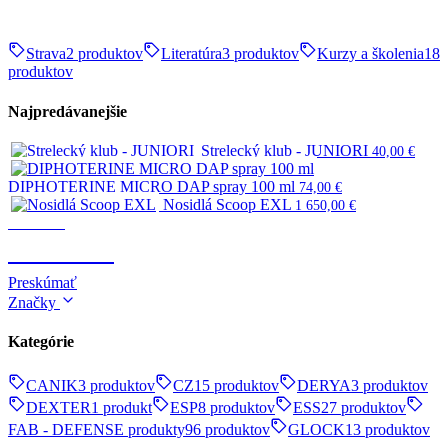
Strava
2 produktov
Literatúra
3 produktov
Kurzy a školenia
18
produktov
Najpredávanejšie
Strelecký klub - JUNIORI
40,00
€
DIPHOTERINE MICRO DAP spray 100 ml
74,00
€
Nosidlá Scoop EXL
1 650,00
€
Survival
SURVIVAL
Preskúmať
Značky
Kategórie
CANIK
3 produktov
CZ
15 produktov
DERYA
3 produktov
DEXTER
1 produkt
ESP
8 produktov
ESS
27 produktov
FAB - DEFENSE produkty
96 produktov
GLOCK
13 produktov