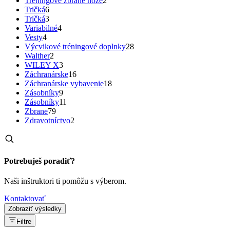
Treningové zbrane nože
2
Tričká
6
Tričká
3
Variabilné
4
Vesty
4
Výcvikové tréningové doplnky
28
Walther
2
WILEY X
3
Záchranárske
16
Záchranárske vybavenie
18
Zásobníky
9
Zásobníky
11
Zbrane
79
Zdravotníctvo
2
Potrebuješ poradiť?
Naši inštruktori ti pomôžu s výberom.
Kontaktovať
Zobraziť výsledky
Filtre