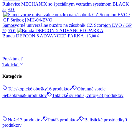
Rukavice MECHANIX so špeciálnym vetracím systémom BLACK
35,90
€
Samosvorné univerzálne puzdro na zásobník CZ Scorpion EVO / G
29,90
€
Bunda DEFCON 5 ADVANCED PARKA
115,00
€
Výstroj
TAKTICKÉ OBLEČENIE, OBUV
Preskúmať
Taktické
Kategórie
Teleskopické obušky
16 produktov
Obranné spreje
Sebaobrana
9 produktov
Taktické svietidlá, zdroje
23 produktov
Nože
13 produktov
Putá
3 produktov
Balistické prostriedky
9
produktov