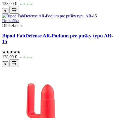
128,00
€
● Skladom
♥
Do košíka
Dlhé zbrane
Bipod FabDefense AR-Podium pre pušky typu AR-
15
★★★★
★
128,00
€
● Skladom
♥