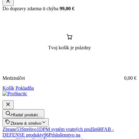
Do dopravy zdarma ti chýba
99,00
€
Tvoj košík je prázdny
Medzisúčet
0,00
€
Košík
Pokladňa
Hľadať produkt…
Zbrane & strelivo
Zbrane
53
Strelivo
1
DPM systém vratných pružín
68
FAB -
DEFENSE produkty
96
Príslušenstvo na