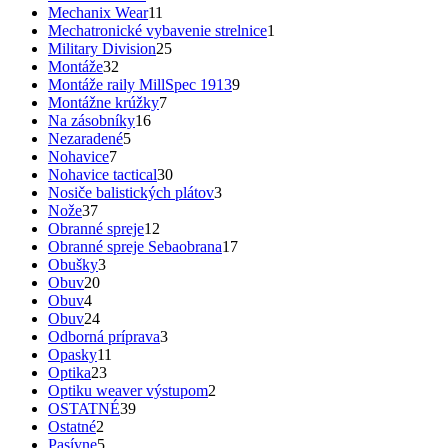
Mechanix Wear
11
Mechatronické vybavenie strelnice
1
Military Division
25
Montáže
32
Montáže raily MillSpec 1913
9
Montážne krúžky
7
Na zásobníky
16
Nezaradené
5
Nohavice
7
Nohavice tactical
30
Nosiče balistických plátov
3
Nože
37
Obranné spreje
12
Obranné spreje Sebaobrana
17
Obušky
3
Obuv
20
Obuv
4
Obuv
24
Odborná príprava
3
Opasky
11
Optika
23
Optiku weaver výstupom
2
OSTATNÉ
39
Ostatné
2
Pasívne
5