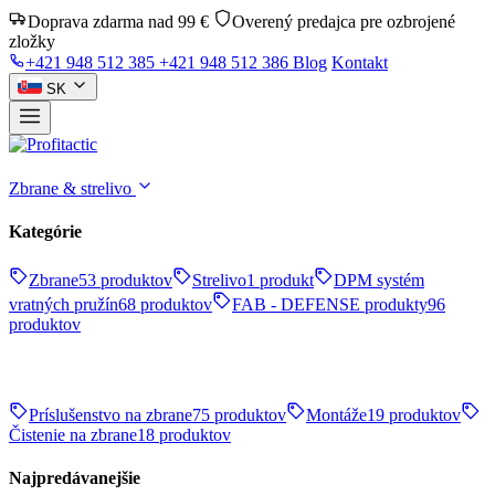
Doprava zdarma nad 99 €
Overený predajca pre ozbrojené
zložky
+421 948 512 385
+421 948 512 386
Blog
Kontakt
SK
Zbrane & strelivo
Kategórie
Zbrane
53 produktov
Strelivo
1 produkt
DPM systém
vratných pružín
68 produktov
FAB - DEFENSE produkty
96
produktov
Príslušenstvo na zbrane
75 produktov
Montáže
19 produktov
Čistenie na zbrane
18 produktov
Najpredávanejšie