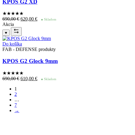
KPOS G2 XD
★★★★
★
Pôvodná
Aktuálna
690,00
€
620,00
€
● Skladom
cena
cena
Akcia
bola:
je:
♥
690,00 €.
620,00 €.
Do košíka
FAB - DEFENSE produkty
KPOS G2 Glock 9mm
★★★★
★
Pôvodná
Aktuálna
690,00
€
610,00
€
● Skladom
cena
cena
1
bola:
je:
2
690,00 €.
610,00 €.
…
7
→