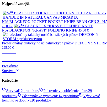
Najpredávanejšie
Nôž BLACKFOX POCKET POCKET KNIFE BEAN GEN 2 - 
25,00
€
Nôž BLACKFOX "KRAVI" FOLDING KNIFE
45,00
€
Profesionálny taktický nosič balistických plátov DEFCON 5 STORM 
225,00
€
Taktické
TELESKOPICKÉ OBUŠKY
Preskúmať
Survival
Kategórie
Survival
12 produktov
Poľovníctvo, oblečenie, obuv
29
produktov
Záchranárske vybavenie
14 produktov
Výcvikové
tréningové doplnky
20 produktov