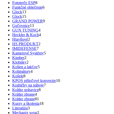
Fototerče ESP
8
Funkčné oblečenie
6
Glock
13
Glock
15
GRAND POWER
9
Guľovnice
13
GUN TUNING
4
Heckler & Koch
4
Hlavňové
2
HS PRODUKT
2
IMIDEFENSE
7
Kamerové Systémy
5
Kimber
2
Klobúky
2
Kolien a lakťov
5
Kolimátory
4
Košele
8
KPOS pištoľové konverzie
10
Krabičky na náboje
7
Krátke nohavice
8
Krátke zbrane
4
Krátke zbrane
81
Kurzy a školenia
18
Literatúra
3
Mechanix wear
2