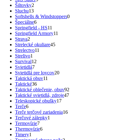
Šiltovky
2
Sluchu
13
Softshells & Windstoppers
0
Špeciálne
6
Springfield - HS
11
Springfield Armory
11
Strava
2
Strelecké okuliare
45
Strelectvo
11
Strelivo
1
Survival
12
Svietidlá
7
Svietidlá pre lovcov
20
Taktická obuv
11
Taktické
36
Taktické oblečenie, obuv
92
Taktické svietidlá, zdroje
47
Teleskopické obušky
17
Terče
6
Terče terčové zariadenia
16
Terčové zálepky
1
Termovízie
7
Thermovízie
6
Timery
1