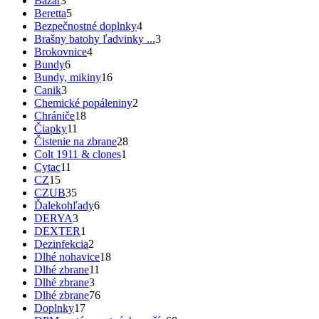
Bazár
3
Beretta
5
Bezpečnostné doplnky
4
Brašny batohy ľadvinky ...
3
Brokovnice
4
Bundy
6
Bundy, mikiny
16
Canik
3
Chemické popáleniny
2
Chrániče
18
Čiapky
11
Čistenie na zbrane
28
Colt 1911 & clones
1
Cytac
11
CZ
15
CZUB
35
Ďalekohľady
6
DERYA
3
DEXTER
1
Dezinfekcia
2
Dlhé nohavice
18
Dlhé zbrane
11
Dlhé zbrane
3
Dlhé zbrane
76
Doplnky
17