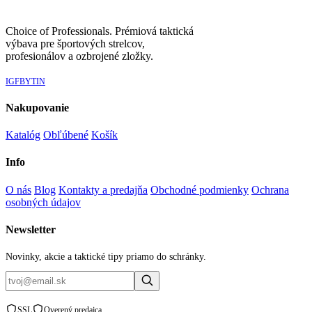
Choice of Professionals. Prémiová taktická
výbava pre športových strelcov,
profesionálov a ozbrojené zložky.
IG
FB
YT
IN
Nakupovanie
Katalóg
Obľúbené
Košík
Info
O nás
Blog
Kontakty a predajňa
Obchodné podmienky
Ochrana
osobných údajov
Newsletter
Novinky, akcie a taktické tipy priamo do schránky.
SSL
Overený predajca