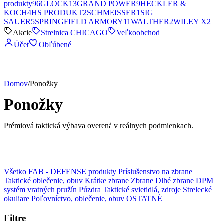
produkty
96
GLOCK
13
GRAND POWER
9
HECKLER &
KOCH
4
HS PRODUKT
2
SCHMEISSER
1
SIG
SAUER
5
SPRINGFIELD ARMORY
11
WALTHER
2
WILEY X
2
Akcie
Strelnica CHICAGO
Veľkoobchod
Účet
Obľúbené
Domov
/
Ponožky
Ponožky
Prémiová taktická výbava overená v reálnych podmienkach.
Všetko
FAB - DEFENSE produkty
Príslušenstvo na zbrane
Taktické oblečenie, obuv
Krátke zbrane
Zbrane
Dlhé zbrane
DPM
systém vratných pružín
Púzdra
Taktické svietidlá, zdroje
Strelecké
okuliare
Poľovníctvo, oblečenie, obuv
OSTATNÉ
Filtre