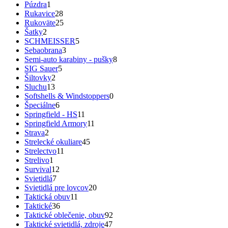
Púzdra
1
Rukavice
28
Rukoväte
25
Šatky
2
SCHMEISSER
5
Sebaobrana
3
Semi-auto karabiny - pušky
8
SIG Sauer
5
Šiltovky
2
Sluchu
13
Softshells & Windstoppers
0
Špeciálne
6
Springfield - HS
11
Springfield Armory
11
Strava
2
Strelecké okuliare
45
Strelectvo
11
Strelivo
1
Survival
12
Svietidlá
7
Svietidlá pre lovcov
20
Taktická obuv
11
Taktické
36
Taktické oblečenie, obuv
92
Taktické svietidlá, zdroje
47