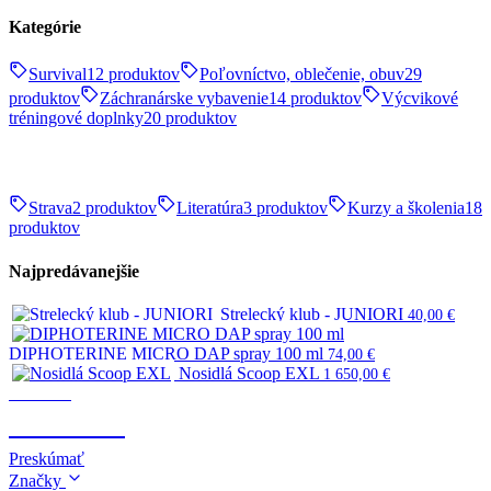
Kategórie
Survival
12 produktov
Poľovníctvo, oblečenie, obuv
29
produktov
Záchranárske vybavenie
14 produktov
Výcvikové
tréningové doplnky
20 produktov
Strava
2 produktov
Literatúra
3 produktov
Kurzy a školenia
18
produktov
Najpredávanejšie
Strelecký klub - JUNIORI
40,00
€
DIPHOTERINE MICRO DAP spray 100 ml
74,00
€
Nosidlá Scoop EXL
1 650,00
€
Survival
SURVIVAL
Preskúmať
Značky