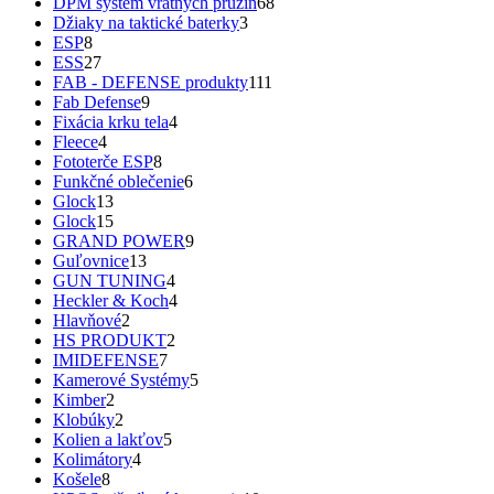
DPM systém vratných pružín
68
Džiaky na taktické baterky
3
ESP
8
ESS
27
FAB - DEFENSE produkty
111
Fab Defense
9
Fixácia krku tela
4
Fleece
4
Fototerče ESP
8
Funkčné oblečenie
6
Glock
13
Glock
15
GRAND POWER
9
Guľovnice
13
GUN TUNING
4
Heckler & Koch
4
Hlavňové
2
HS PRODUKT
2
IMIDEFENSE
7
Kamerové Systémy
5
Kimber
2
Klobúky
2
Kolien a lakťov
5
Kolimátory
4
Košele
8