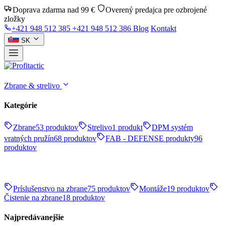
Doprava zdarma nad 99 €
Overený predajca pre ozbrojené
zložky
+421 948 512 385
+421 948 512 386
Blog
Kontakt
SK
Zbrane & strelivo
Kategórie
Zbrane
53 produktov
Strelivo
1 produkt
DPM systém
vratných pružín
68 produktov
FAB - DEFENSE produkty
96
produktov
Príslušenstvo na zbrane
75 produktov
Montáže
19 produktov
Čistenie na zbrane
18 produktov
Najpredávanejšie