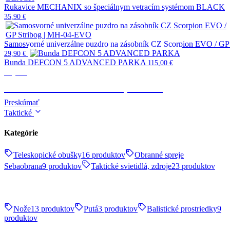
Rukavice MECHANIX so špeciálnym vetracím systémom BLACK
35,90
€
Samosvorné univerzálne puzdro na zásobník CZ Scorpion EVO / G
29,90
€
Bunda DEFCON 5 ADVANCED PARKA
115,00
€
Výstroj
TAKTICKÉ OBLEČENIE, OBUV
Preskúmať
Taktické
Kategórie
Teleskopické obušky
16 produktov
Obranné spreje
Sebaobrana
9 produktov
Taktické svietidlá, zdroje
23 produktov
Nože
13 produktov
Putá
3 produktov
Balistické prostriedky
9
produktov