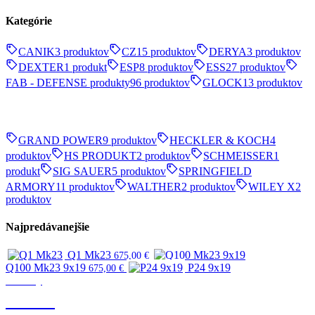
Kategórie
CANIK
3 produktov
CZ
15 produktov
DERYA
3 produktov
DEXTER
1 produkt
ESP
8 produktov
ESS
27 produktov
FAB - DEFENSE produkty
96 produktov
GLOCK
13 produktov
GRAND POWER
9 produktov
HECKLER & KOCH
4
produktov
HS PRODUKT
2 produktov
SCHMEISSER
1
produkt
SIG SAUER
5 produktov
SPRINGFIELD
ARMORY
11 produktov
WALTHER
2 produktov
WILEY X
2
produktov
Najpredávanejšie
Q1 Mk23
675,00
€
Q100 Mk23 9x19
P24 9x19
675,00
€
Značky
CANIK