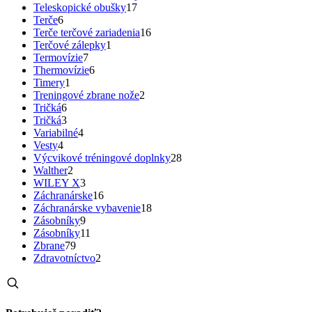
Teleskopické obušky
17
Terče
6
Terče terčové zariadenia
16
Terčové zálepky
1
Termovízie
7
Thermovízie
6
Timery
1
Treningové zbrane nože
2
Tričká
6
Tričká
3
Variabilné
4
Vesty
4
Výcvikové tréningové doplnky
28
Walther
2
WILEY X
3
Záchranárske
16
Záchranárske vybavenie
18
Zásobníky
9
Zásobníky
11
Zbrane
79
Zdravotníctvo
2