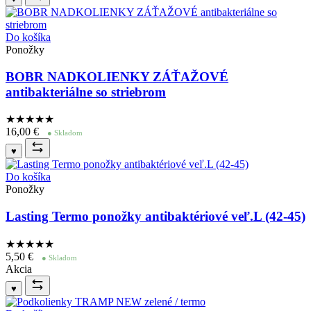
Do košíka
Ponožky
BOBR NADKOLIENKY ZÁŤAŽOVÉ
antibakteriálne so striebrom
★★★★
★
16,00
€
● Skladom
♥
Do košíka
Ponožky
Lasting Termo ponožky antibaktériové veľ.L (42-45)
★★★★
★
5,50
€
● Skladom
Akcia
♥