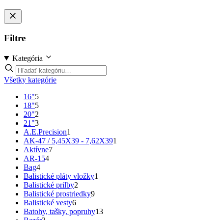
Filtre
Kategória
Všetky kategórie
16"
5
18"
5
20"
2
21"
3
A.E.Precision
1
AK-47 / 5,45X39 - 7,62X39
1
Aktívne
7
AR-15
4
Bag
4
Balistické pláty vložky
1
Balistické prilby
2
Balistické prostriedky
9
Balistické vesty
6
Batohy, tašky, popruhy
13