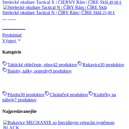
Strelecké okuliare Tactical X | ČIERNY Rám | ČÍRE Sklá
49,00
€
Strelecké okuliare Tactical N | ČÍRY Rám | ČÍRE Sklá
25,00
€
Optika
OPTIKA
Preskúmať
Výstroj
Kategórie
Taktické oblečenie, obuv
42 produktov
Rukavice
20 produktov
Batohy, tašky, popruhy
9 produktov
Púzdra
30 produktov
Chrániče
4 produktov
Krabičky na
náboje
7 produktov
Najpredávanejšie