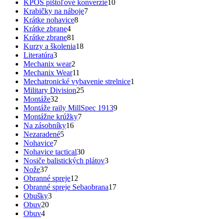
KPOS pištoľové konverzie
10
Krabičky na náboje
7
Krátke nohavice
8
Krátke zbrane
4
Krátke zbrane
81
Kurzy a školenia
18
Literatúra
3
Mechanix wear
2
Mechanix Wear
11
Mechatronické vybavenie strelnice
1
Military Division
25
Montáže
32
Montáže raily MillSpec 1913
9
Montážne krúžky
7
Na zásobníky
16
Nezaradené
5
Nohavice
7
Nohavice tactical
30
Nosiče balistických plátov
3
Nože
37
Obranné spreje
12
Obranné spreje Sebaobrana
17
Obušky
3
Obuv
20
Obuv
4