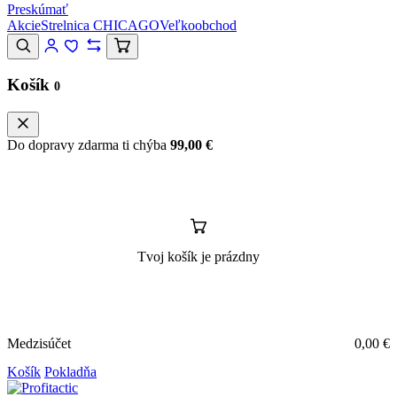
Preskúmať
Akcie
Strelnica CHICAGO
Veľkoobchod
Košík
0
Do dopravy zdarma ti chýba
99,00
€
Tvoj košík je prázdny
Medzisúčet
0,00
€
Košík
Pokladňa