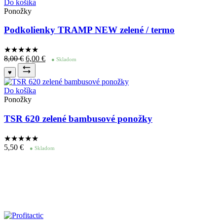
Do košíka
Ponožky
Podkolienky TRAMP NEW zelené / termo
★★★★
★
Pôvodná
Aktuálna
8,00
€
6,00
€
● Skladom
cena
cena
♥
bola:
je:
8,00 €.
6,00 €.
Do košíka
Ponožky
TSR 620 zelené bambusové ponožky
★★★★
★
5,50
€
● Skladom