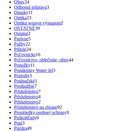
Obuv
24
Odborná príprava
3
Opasky
11
Optika
23
Optiku weaver výstupom
2
OSTATNÉ
39
Ostatné
2
Pasívne
5
Pažby
22
Pištole
24
Poľovnícke
16
Poľovníctvo, oblečenie, obuv
44
Ponožky
11
Popáleniny Water Jel
3
Popruhy
1
Potápačské
1
Predpažbie
7
Príslušenstvo
7
Príslušenstvo
4
Príslušenstvo
2
Príslušenstvo na zbrane
92
Prostriedky osobnej ochrany
9
Puškohľady
6
Putá
3
Púzdra
49