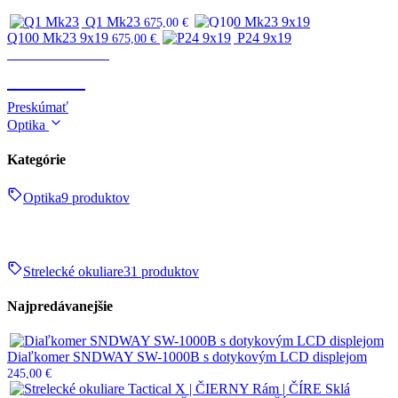
Q1 Mk23
675,00
€
Q100 Mk23 9x19
P24 9x19
675,00
€
Zbrane & strelivo
ZBRANE
Preskúmať
Optika
Kategórie
Optika
9 produktov
Strelecké okuliare
31 produktov
Najpredávanejšie
Diaľkomer SNDWAY SW-1000B s dotykovým LCD displejom
245,00
€