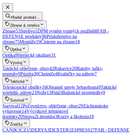
Hľadať produkt…
Zbrane & strelivo
Zbrane
53
Strelivo
1
DPM systém vratných pružín
68
FAB -
DEFENSE produkty
96
Príslušenstvo na
zbrane
75
Montáže
19
Čistenie na zbrane
18
Optika
Optika
9
Strelecké okuliare
31
Výstroj
Taktické oblečenie, obuv
42
Rukavice
20
Batohy, tašky,
popruhy
9
Púzdra
30
Chrániče
4
Krabičky na náboje
7
Taktické
Teleskopické obušky
16
Obranné spreje Sebaobrana
9
Taktické
svietidlá, zdroje
23
Nože
13
Putá
3
Balistické prostriedky
9
Survival
Survival
12
Poľovníctvo, oblečenie, obuv
29
Záchranárske
vybavenie
14
Výcvikové tréningové
doplnky
20
Strava
2
Literatúra
3
Kurzy a školenia
18
Značky
CANIK
3
CZ
15
DERYA
3
DEXTER
1
ESP
8
ESS
27
FAB - DEFENSE