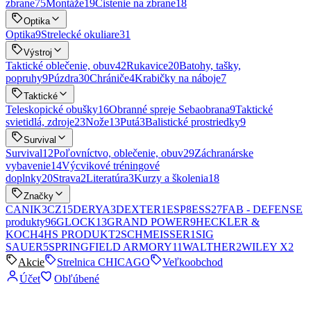
zbrane
75
Montáže
19
Čistenie na zbrane
18
Optika
Optika
9
Strelecké okuliare
31
Výstroj
Taktické oblečenie, obuv
42
Rukavice
20
Batohy, tašky,
popruhy
9
Púzdra
30
Chrániče
4
Krabičky na náboje
7
Taktické
Teleskopické obušky
16
Obranné spreje Sebaobrana
9
Taktické
svietidlá, zdroje
23
Nože
13
Putá
3
Balistické prostriedky
9
Survival
Survival
12
Poľovníctvo, oblečenie, obuv
29
Záchranárske
vybavenie
14
Výcvikové tréningové
doplnky
20
Strava
2
Literatúra
3
Kurzy a školenia
18
Značky
CANIK
3
CZ
15
DERYA
3
DEXTER
1
ESP
8
ESS
27
FAB - DEFENSE
produkty
96
GLOCK
13
GRAND POWER
9
HECKLER &
KOCH
4
HS PRODUKT
2
SCHMEISSER
1
SIG
SAUER
5
SPRINGFIELD ARMORY
11
WALTHER
2
WILEY X
2
Akcie
Strelnica CHICAGO
Veľkoobchod
Účet
Obľúbené