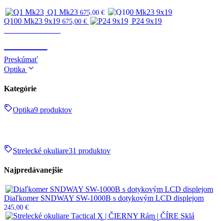
Q1 Mk23
675,00
€
Q100 Mk23 9x19
P24 9x19
675,00
€
Zbrane & strelivo
ZBRANE
Preskúmať
Optika
Kategórie
Optika
9 produktov
Strelecké okuliare
31 produktov
Najpredávanejšie
Diaľkomer SNDWAY SW-1000B s dotykovým LCD displejom
245,00
€