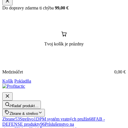
Do dopravy zdarma ti chýba
99,00
€
Tvoj košík je prázdny
Medzisúčet
0,00
€
Košík
Pokladňa
Hľadať produkt…
Zbrane & strelivo
Zbrane
53
Strelivo
1
DPM systém vratných pružín
68
FAB -
DEFENSE produkty
96
Príslušenstvo na