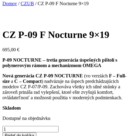
Domov
/
CZUB
/ CZ P-09 F Nocturne 9×19
CZ P-09 F Nocturne 9×19
695,00
€
P-09 NOCTURNE – tretia generácia úspešných pištolí s
polymerovým rámom a mechanizmom OMEGA
Nová generácia CZ P-09 NOCTURNE
(vo verziách
F – Full-
size
a
C – Compact
) nadväzuje na úspech predchádzajúcich
modelov CZ P-07/P-09. Zachováva všetky ich silné stránky a
zároveň prináša rad vylepšení, ktoré ešte zvyšujú komfort,
ovládateľnosť a možnosti použitia v moderných podmienkach.
Skladom
Dostupné na objednávku
množstvo
CZ
Pridať do košíka