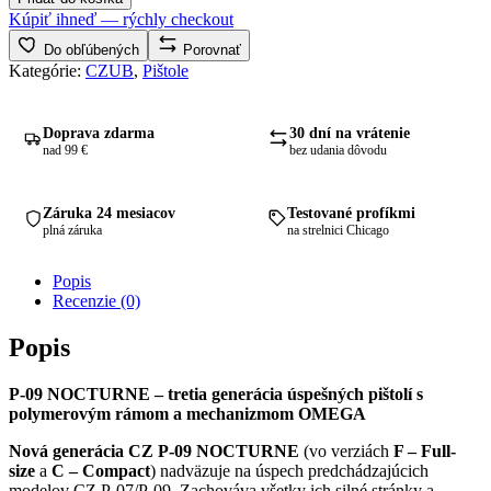
P-
Kúpiť ihneď — rýchly checkout
09
F
Do obľúbených
Porovnať
Nocturne
Kategórie:
CZUB
,
Pištole
9x19
Doprava zdarma
30 dní na vrátenie
nad 99 €
bez udania dôvodu
Záruka 24 mesiacov
Testované profíkmi
plná záruka
na strelnici Chicago
Popis
Recenzie (0)
Popis
P-09 NOCTURNE – tretia generácia úspešných pištolí s
polymerovým rámom a mechanizmom OMEGA
Nová generácia CZ P-09 NOCTURNE
(vo verziách
F – Full-
size
a
C – Compact
) nadväzuje na úspech predchádzajúcich
modelov CZ P-07/P-09. Zachováva všetky ich silné stránky a