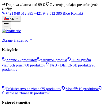
Doprava zdarma nad 99 €
Overený predajca pre ozbrojené
zložky
+421 948 512 385
+421 948 512 386
Blog
Kontakt
SK
Zbrane & strelivo
Kategórie
Zbrane
53 produktov
Strelivo
1 produkt
DPM systém
vratných pružín
68 produktov
FAB - DEFENSE produkty
96
produktov
Príslušenstvo na zbrane
75 produktov
Montáže
19 produktov
Čistenie na zbrane
18 produktov
Najpredávanejšie