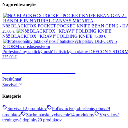
Najpredávanejšie
Nôž BLACKFOX POCKET POCKET KNIFE BEAN GEN 2 - 
25,00
€
Nôž BLACKFOX "KRAVI" FOLDING KNIFE
45,00
€
Profesionálny taktický nosič balistických plátov DEFCON 5 STORM 
225,00
€
Taktické
TELESKOPICKÉ OBUŠKY
Preskúmať
Survival
Kategórie
Survival
12 produktov
Poľovníctvo, oblečenie, obuv
29
produktov
Záchranárske vybavenie
14 produktov
Výcvikové
tréningové doplnky
20 produktov