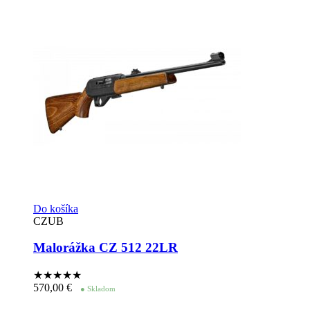
Do košíka
CZUB
Malorážka CZ 512 22LR
★★★★
★
570,00
€
● Skladom