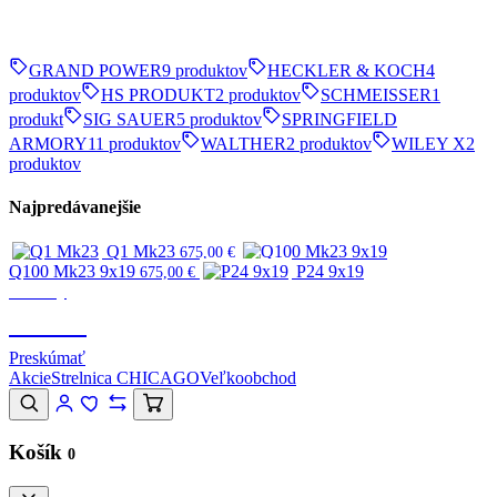
GRAND POWER
9 produktov
HECKLER & KOCH
4
produktov
HS PRODUKT
2 produktov
SCHMEISSER
1
produkt
SIG SAUER
5 produktov
SPRINGFIELD
ARMORY
11 produktov
WALTHER
2 produktov
WILEY X
2
produktov
Najpredávanejšie
Q1 Mk23
675,00
€
Q100 Mk23 9x19
P24 9x19
675,00
€
Značky
CANIK
Preskúmať
Akcie
Strelnica CHICAGO
Veľkoobchod
Košík
0