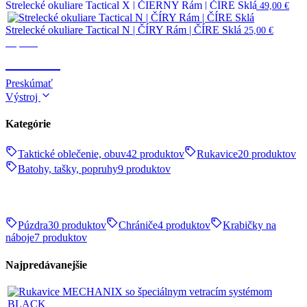
Strelecké okuliare Tactical X | ČIERNY Rám | ČÍRE Sklá
49,00
€
Strelecké okuliare Tactical N | ČÍRY Rám | ČÍRE Sklá
25,00
€
Optika
OPTIKA
Preskúmať
Výstroj
Kategórie
Taktické oblečenie, obuv
42 produktov
Rukavice
20 produktov
Batohy, tašky, popruhy
9 produktov
Púzdra
30 produktov
Chrániče
4 produktov
Krabičky na
náboje
7 produktov
Najpredávanejšie