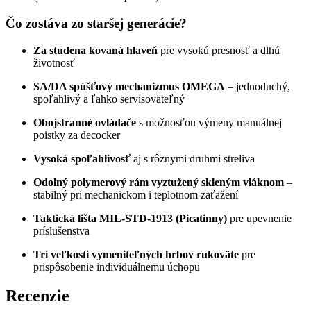
Čo zostáva zo staršej generácie?
Za studena kovaná hlaveň
pre vysokú presnosť a dlhú
životnosť
SA/DA spúšťový mechanizmus OMEGA
– jednoduchý,
spoľahlivý a ľahko servisovateľný
Obojstranné ovládače
s možnosťou výmeny manuálnej
poistky za decocker
Vysoká spoľahlivosť
aj s rôznymi druhmi streliva
Odolný polymerový rám vyztužený skleným vláknom
–
stabilný pri mechanickom i teplotnom zaťažení
Taktická lišta MIL-STD-1913 (Picatinny)
pre upevnenie
príslušenstva
Tri veľkosti vymeniteľných hrbov rukoväte
pre
prispôsobenie individuálnemu úchopu
Recenzie