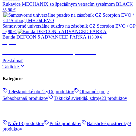
Rukavice MECHANIX so špeciálnym vetracím systémom BLACK
35,90
€
Samosvorné univerzálne puzdro na zásobník CZ Scorpion EVO / G
29,90
€
Bunda DEFCON 5 ADVANCED PARKA
115,00
€
Výstroj
TAKTICKÉ OBLEČENIE, OBUV
Preskúmať
Taktické
Kategórie
Teleskopické obušky
16 produktov
Obranné spreje
Sebaobrana
9 produktov
Taktické svietidlá, zdroje
23 produktov
Nože
13 produktov
Putá
3 produktov
Balistické prostriedky
9
produktov