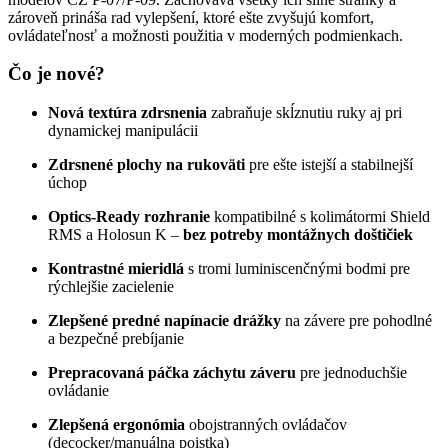
zároveň prináša rad vylepšení, ktoré ešte zvyšujú komfort,
ovládateľnosť a možnosti použitia v moderných podmienkach.
Čo je nové?
Nová textúra zdrsnenia
zabraňuje skĺznutiu ruky aj pri
dynamickej manipulácii
Zdrsnené plochy na rukoväti
pre ešte istejší a stabilnejší
úchop
Optics-Ready rozhranie
kompatibilné s kolimátormi Shield
RMS a Holosun K –
bez potreby montážnych doštičiek
Kontrastné mieridlá
s tromi luminiscenčnými bodmi pre
rýchlejšie zacielenie
Zlepšené predné napínacie drážky
na závere pre pohodlné
a bezpečné prebíjanie
Prepracovaná páčka záchytu záveru
pre jednoduchšie
ovládanie
Zlepšená ergonómia
obojstranných ovládačov
(decocker/manuálna poistka)