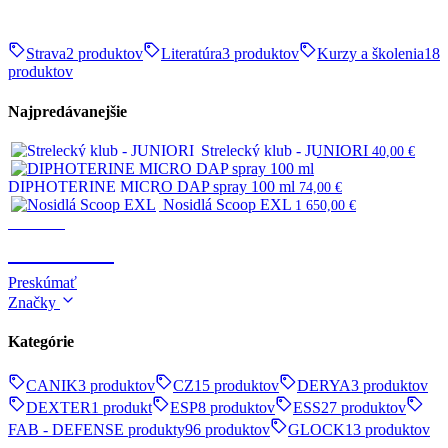
Strava
2 produktov
Literatúra
3 produktov
Kurzy a školenia
18
produktov
Najpredávanejšie
Strelecký klub - JUNIORI
40,00
€
DIPHOTERINE MICRO DAP spray 100 ml
74,00
€
Nosidlá Scoop EXL
1 650,00
€
Survival
SURVIVAL
Preskúmať
Značky
Kategórie
CANIK
3 produktov
CZ
15 produktov
DERYA
3 produktov
DEXTER
1 produkt
ESP
8 produktov
ESS
27 produktov
FAB - DEFENSE produkty
96 produktov
GLOCK
13 produktov