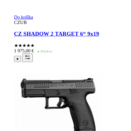
Do košíka
CZUB
CZ SHADOW 2 TARGET 6“ 9x19
★★★★
★
1 975,00
€
● Skladom
♥