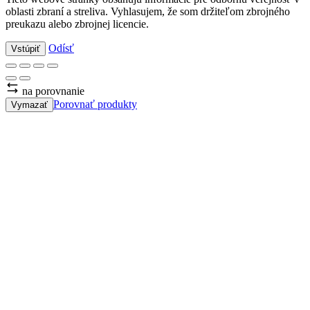
oblasti zbraní a streliva. Vyhlasujem, že som držiteľom zbrojného
preukazu alebo zbrojnej licencie.
Odísť
Vstúpiť
na porovnanie
Porovnať produkty
Vymazať