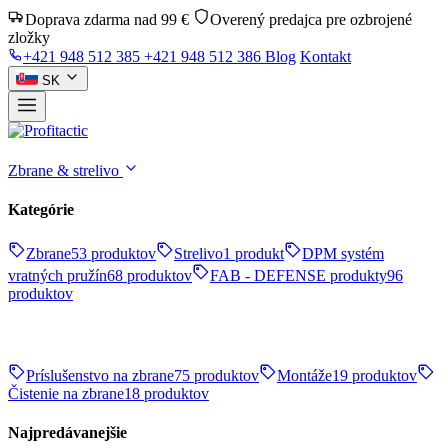
Doprava zdarma nad 99 €
Overený predajca pre ozbrojené
zložky
+421 948 512 385
+421 948 512 386
Blog
Kontakt
SK
Zbrane & strelivo
Kategórie
Zbrane
53 produktov
Strelivo
1 produkt
DPM systém
vratných pružín
68 produktov
FAB - DEFENSE produkty
96
produktov
Príslušenstvo na zbrane
75 produktov
Montáže
19 produktov
Čistenie na zbrane
18 produktov
Najpredávanejšie