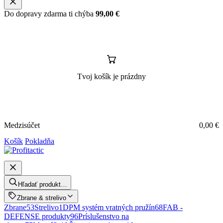
Do dopravy zdarma ti chýba
99,00
€
Tvoj košík je prázdny
Medzisúčet
0,00
€
Košík
Pokladňa
Hľadať produkt…
Zbrane & strelivo
Zbrane
53
Strelivo
1
DPM systém vratných pružín
68
FAB -
DEFENSE produkty
96
Príslušenstvo na