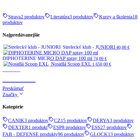
Strava
2 produktov
Literatúra
3 produktov
Kurzy a školenia
18
produktov
Najpredávanejšie
Strelecký klub - JUNIORI
40,00
€
DIPHOTERINE MICRO DAP spray 100 ml
74,00
€
Nosidlá Scoop EXL
1 650,00
€
Survival
SURVIVAL
Preskúmať
Značky
Kategórie
CANIK
3 produktov
CZ
15 produktov
DERYA
3 produktov
DEXTER
1 produkt
ESP
8 produktov
ESS
27 produktov
FAB - DEFENSE produkty
96 produktov
GLOCK
13 produktov