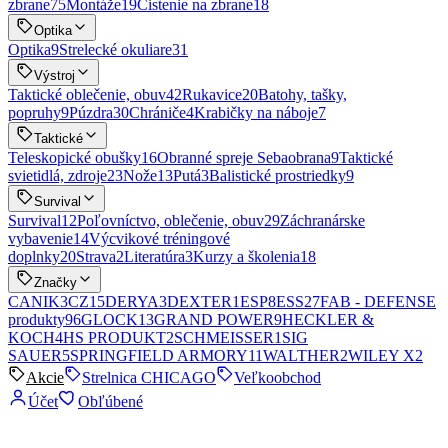
zbrane
75
Montáže
19
Čistenie na zbrane
18
Optika
Optika
9
Strelecké okuliare
31
Výstroj
Taktické oblečenie, obuv
42
Rukavice
20
Batohy, tašky,
popruhy
9
Púzdra
30
Chrániče
4
Krabičky na náboje
7
Taktické
Teleskopické obušky
16
Obranné spreje Sebaobrana
9
Taktické
svietidlá, zdroje
23
Nože
13
Putá
3
Balistické prostriedky
9
Survival
Survival
12
Poľovníctvo, oblečenie, obuv
29
Záchranárske
vybavenie
14
Výcvikové tréningové
doplnky
20
Strava
2
Literatúra
3
Kurzy a školenia
18
Značky
CANIK
3
CZ
15
DERYA
3
DEXTER
1
ESP
8
ESS
27
FAB - DEFENSE
produkty
96
GLOCK
13
GRAND POWER
9
HECKLER &
KOCH
4
HS PRODUKT
2
SCHMEISSER
1
SIG
SAUER
5
SPRINGFIELD ARMORY
11
WALTHER
2
WILEY X
2
Akcie
Strelnica CHICAGO
Veľkoobchod
Účet
Obľúbené