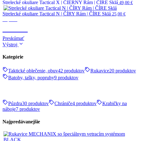
Strelecké okuliare Tactical X | ČIERNY Rám | ČÍRE Sklá
49,00
€
Strelecké okuliare Tactical N | ČÍRY Rám | ČÍRE Sklá
25,00
€
Optika
OPTIKA
Preskúmať
Výstroj
Kategórie
Taktické oblečenie, obuv
42 produktov
Rukavice
20 produktov
Batohy, tašky, popruhy
9 produktov
Púzdra
30 produktov
Chrániče
4 produktov
Krabičky na
náboje
7 produktov
Najpredávanejšie