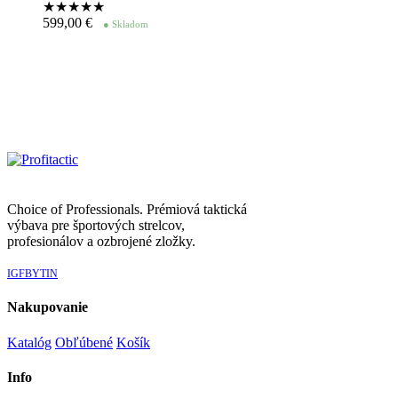
★★★★
★
599,00
€
● Skladom
Choice of Professionals. Prémiová taktická
výbava pre športových strelcov,
profesionálov a ozbrojené zložky.
IG
FB
YT
IN
Nakupovanie
Katalóg
Obľúbené
Košík
Info