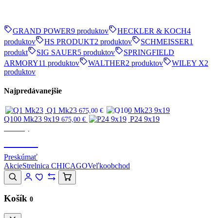
GRAND POWER
9 produktov
HECKLER & KOCH
4
produktov
HS PRODUKT
2 produktov
SCHMEISSER
1
produkt
SIG SAUER
5 produktov
SPRINGFIELD
ARMORY
11 produktov
WALTHER
2 produktov
WILEY X
2
produktov
Najpredávanejšie
Q1 Mk23
675,00
€
Q100 Mk23 9x19
P24 9x19
675,00
€
Značky
CANIK
Preskúmať
Akcie
Strelnica CHICAGO
Veľkoobchod
Košík
0