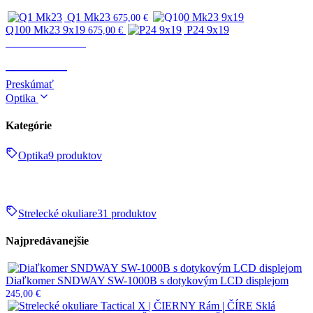
Q1 Mk23
675,00
€
Q100 Mk23 9x19
P24 9x19
675,00
€
Zbrane & strelivo
ZBRANE
Preskúmať
Optika
Kategórie
Optika
9 produktov
Strelecké okuliare
31 produktov
Najpredávanejšie
Diaľkomer SNDWAY SW-1000B s dotykovým LCD displejom
245,00
€