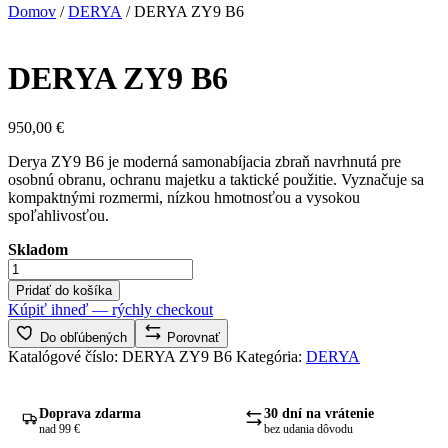
Domov
/
DERYA
/ DERYA ZY9 B6
DERYA ZY9 B6
950,00
€
Derya ZY9 B6 je moderná samonabíjacia zbraň navrhnutá pre
osobnú obranu, ochranu majetku a taktické použitie. Vyznačuje sa
kompaktnými rozmermi, nízkou hmotnosťou a vysokou
spoľahlivosťou.
Skladom
množstvo
DERYA
Pridať do košíka
ZY9
Kúpiť ihneď — rýchly checkout
B6
Do obľúbených
Porovnať
Katalógové číslo:
DERYA ZY9 B6
Kategória:
DERYA
Doprava zdarma
30 dní na vrátenie
nad 99 €
bez udania dôvodu