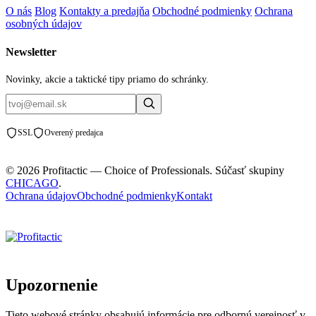
O nás
Blog
Kontakty a predajňa
Obchodné podmienky
Ochrana
osobných údajov
Newsletter
Novinky, akcie a taktické tipy priamo do schránky.
SSL
Overený predajca
© 2026 Profitactic — Choice of Professionals. Súčasť skupiny
CHICAGO
.
Ochrana údajov
Obchodné podmienky
Kontakt
Upozornenie
Tieto webové stránky obsahujú informácie pre odbornú verejnosť v