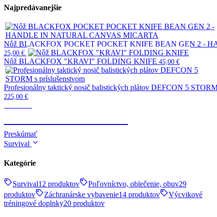
Najpredávanejšie
Nôž BLACKFOX POCKET POCKET KNIFE BEAN GEN 2 - 
25,00
€
Nôž BLACKFOX "KRAVI" FOLDING KNIFE
45,00
€
Profesionálny taktický nosič balistických plátov DEFCON 5 STORM 
225,00
€
Taktické
TELESKOPICKÉ OBUŠKY
Preskúmať
Survival
Kategórie
Survival
12 produktov
Poľovníctvo, oblečenie, obuv
29
produktov
Záchranárske vybavenie
14 produktov
Výcvikové
tréningové doplnky
20 produktov