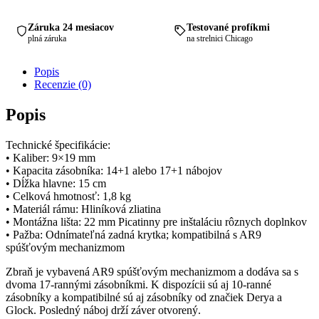
Záruka 24 mesiacov
Testované profíkmi
plná záruka
na strelnici Chicago
Popis
Recenzie (0)
Popis
Technické špecifikácie:
• Kaliber: 9×19 mm
• Kapacita zásobníka: 14+1 alebo 17+1 nábojov
• Dĺžka hlavne: 15 cm
• Celková hmotnosť: 1,8 kg
• Materiál rámu: Hliníková zliatina
• Montážna lišta: 22 mm Picatinny pre inštaláciu rôznych doplnkov
• Pažba: Odnímateľná zadná krytka; kompatibilná s AR9
spúšťovým mechanizmom
Zbraň je vybavená AR9 spúšťovým mechanizmom a dodáva sa s
dvoma 17-rannými zásobníkmi. K dispozícii sú aj 10-ranné
zásobníky a kompatibilné sú aj zásobníky od značiek Derya a
Glock. Posledný náboj drží záver otvorený.