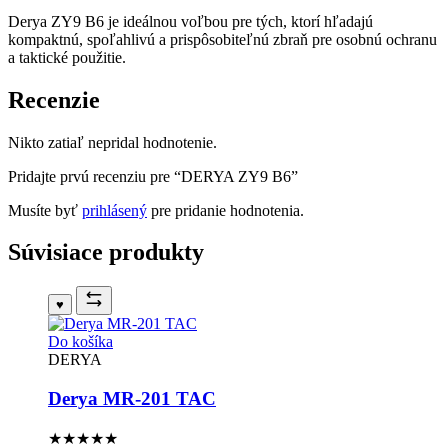
Derya ZY9 B6 je ideálnou voľbou pre tých, ktorí hľadajú
kompaktnú, spoľahlivú a prispôsobiteľnú zbraň pre osobnú ochranu
a taktické použitie.
Recenzie
Nikto zatiaľ nepridal hodnotenie.
Pridajte prvú recenziu pre “DERYA ZY9 B6”
Musíte byť
prihlásený
pre pridanie hodnotenia.
Súvisiace produkty
♥
Do košíka
DERYA
Derya MR-201 TAC
★★★★
★