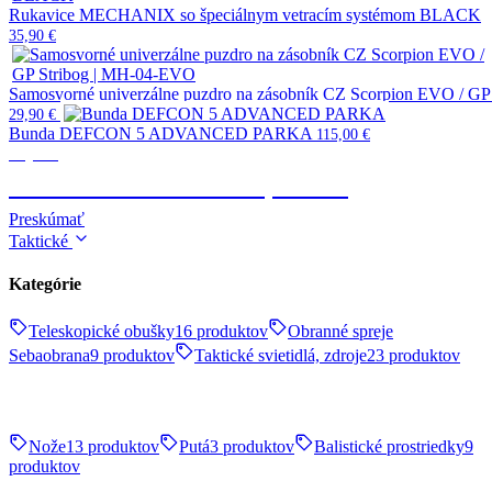
Rukavice MECHANIX so špeciálnym vetracím systémom BLACK
35,90
€
Samosvorné univerzálne puzdro na zásobník CZ Scorpion EVO / G
29,90
€
Bunda DEFCON 5 ADVANCED PARKA
115,00
€
Výstroj
TAKTICKÉ OBLEČENIE, OBUV
Preskúmať
Taktické
Kategórie
Teleskopické obušky
16 produktov
Obranné spreje
Sebaobrana
9 produktov
Taktické svietidlá, zdroje
23 produktov
Nože
13 produktov
Putá
3 produktov
Balistické prostriedky
9
produktov