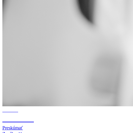
Survival
SURVIVAL
Preskúmať