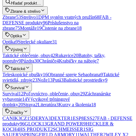
Hľadať produkt…
Zbrane & strelivo
Zbrane
53
Strelivo
1
DPM systém vratných pružín
68
FAB -
DEFENSE produkty
96
Príslušenstvo na
zbrane
75
Montáže
19
Čistenie na zbrane
18
Optika
Optika
9
Strelecké okuliare
31
Výstroj
Taktické oblečenie, obuv
42
Rukavice
20
Batohy, tašky,
popruhy
9
Púzdra
30
Chrániče
4
Krabičky na náboje
7
Taktické
Teleskopické obušky
16
Obranné spreje Sebaobrana
9
Taktické
svietidlá, zdroje
23
Nože
13
Putá
3
Balistické prostriedky
9
Survival
Survival
12
Poľovníctvo, oblečenie, obuv
29
Záchranárske
vybavenie
14
Výcvikové tréningové
doplnky
20
Strava
2
Literatúra
3
Kurzy a školenia
18
Značky
CANIK
3
CZ
15
DERYA
3
DEXTER
1
ESP
8
ESS
27
FAB - DEFENSE
produkty
96
GLOCK
13
GRAND POWER
9
HECKLER &
KOCH
4
HS PRODUKT
2
SCHMEISSER
1
SIG
SAUER
5
SPRINGFIELD ARMORY
11
WALTHER
2
WILEY X
2