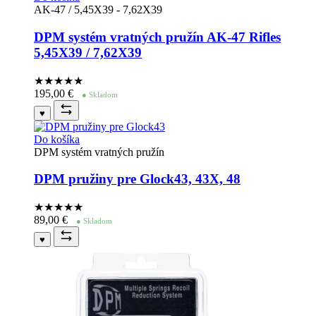
AK-47 / 5,45X39 - 7,62X39
DPM systém vratných pružín AK-47 Rifles
5,45X39 / 7,62X39
★★★★
★
195,00
€
● Skladom
♥
Do košíka
DPM systém vratných pružín
DPM pružiny pre Glock43, 43X, 48
★★★★
★
89,00
€
● Skladom
♥