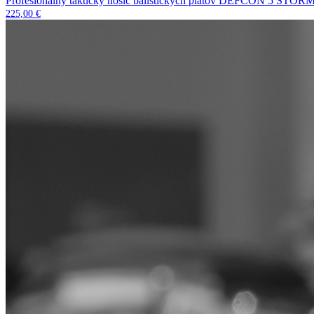
Profesionálny taktický nosič balistických plátov DEFCON 5 STORM 
225,00
€