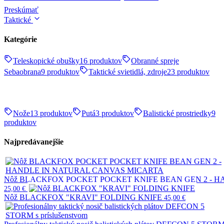
Preskúmať
Taktické
Kategórie
Teleskopické obušky
16 produktov
Obranné spreje
Sebaobrana
9 produktov
Taktické svietidlá, zdroje
23 produktov
Nože
13 produktov
Putá
3 produktov
Balistické prostriedky
9
produktov
Najpredávanejšie
Nôž BLACKFOX POCKET POCKET KNIFE BEAN GEN 2 - 
25,00
€
Nôž BLACKFOX "KRAVI" FOLDING KNIFE
45,00
€