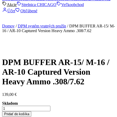
Akcie
Strelnica CHICAGO
Veľkoobchod
Účet
Obľúbené
Domov
/
DPM systém vratných pružín
/ DPM BUFFER AR-15/ M-
16 / AR-10 Captured Version Heavy Ammo .308/7.62
DPM BUFFER AR-15/ M-16 /
AR-10 Captured Version
Heavy Ammo .308/7.62
139,00
€
Skladom
množstvo
DPM
Pridať do košíka