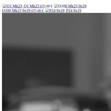
Q1 Mk23
675,00
€
Q100 Mk23 9x19
P24 9x19
675,00
€