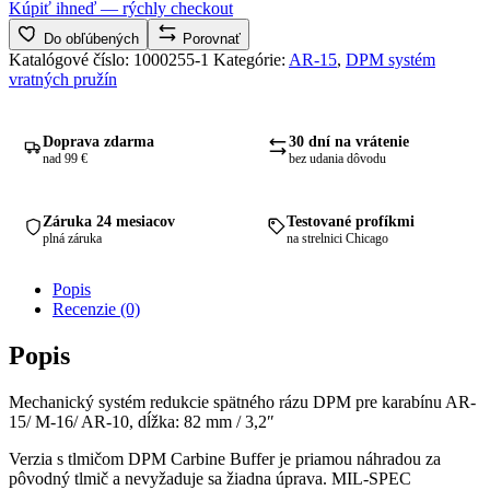
BUFFER
Kúpiť ihneď — rýchly checkout
AR-
15/
Do obľúbených
Porovnať
M-
Katalógové číslo:
1000255-1
Kategórie:
AR-15
,
DPM systém
16
vratných pružín
/
AR-
10
Doprava zdarma
30 dní na vrátenie
Captured
nad 99 €
bez udania dôvodu
Version
Heavy
Ammo
Záruka 24 mesiacov
Testované profíkmi
.308/7.62
plná záruka
na strelnici Chicago
Popis
Recenzie (0)
Popis
Mechanický systém redukcie spätného rázu DPM pre karabínu AR-
15/ M-16/ AR-10, dĺžka: 82 mm / 3,2″
Verzia s tlmičom DPM Carbine Buffer je priamou náhradou za
pôvodný tlmič a nevyžaduje sa žiadna úprava. MIL-SPEC