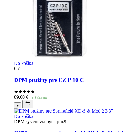
Do košíka
CZ
DPM pružiny pre CZ P 10 C
★★★★
★
89,00
€
● Skladom
♥
Do košíka
DPM systém vratných pružín