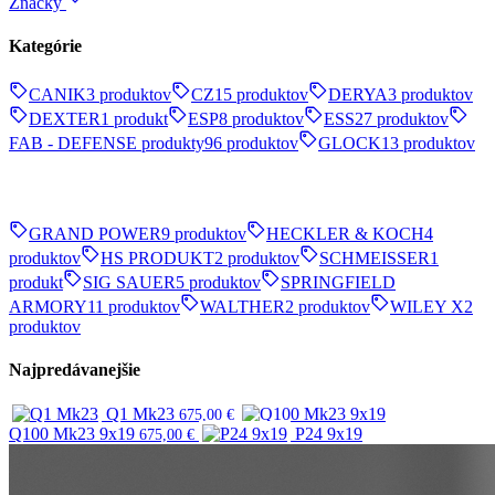
Značky
Kategórie
CANIK
3 produktov
CZ
15 produktov
DERYA
3 produktov
DEXTER
1 produkt
ESP
8 produktov
ESS
27 produktov
FAB - DEFENSE produkty
96 produktov
GLOCK
13 produktov
GRAND POWER
9 produktov
HECKLER & KOCH
4
produktov
HS PRODUKT
2 produktov
SCHMEISSER
1
produkt
SIG SAUER
5 produktov
SPRINGFIELD
ARMORY
11 produktov
WALTHER
2 produktov
WILEY X
2
produktov
Najpredávanejšie
Q1 Mk23
675,00
€
Q100 Mk23 9x19
P24 9x19
675,00
€