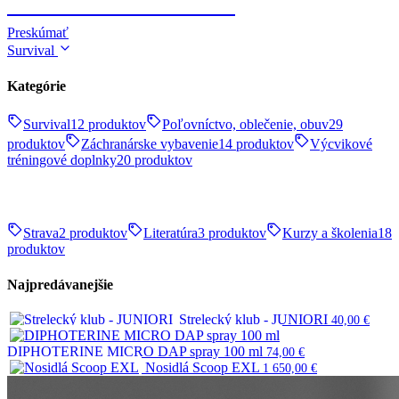
TELESKOPICKÉ OBUŠKY
Preskúmať
Survival
Kategórie
Survival
12 produktov
Poľovníctvo, oblečenie, obuv
29
produktov
Záchranárske vybavenie
14 produktov
Výcvikové
tréningové doplnky
20 produktov
Strava
2 produktov
Literatúra
3 produktov
Kurzy a školenia
18
produktov
Najpredávanejšie
Strelecký klub - JUNIORI
40,00
€
DIPHOTERINE MICRO DAP spray 100 ml
74,00
€
Nosidlá Scoop EXL
1 650,00
€