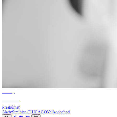
Značky
CANIK
Preskúmať
Akcie
Strelnica CHICAGO
Veľkoobchod