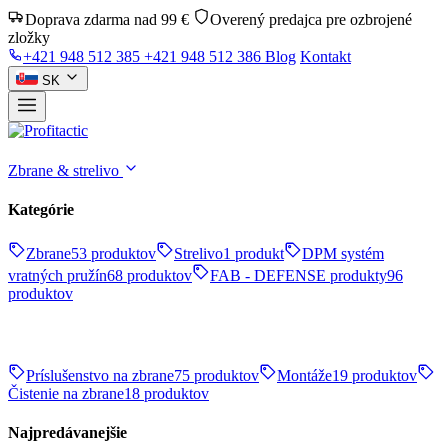
Doprava zdarma nad 99 €
Overený predajca pre ozbrojené
zložky
+421 948 512 385
+421 948 512 386
Blog
Kontakt
SK
Zbrane & strelivo
Kategórie
Zbrane
53 produktov
Strelivo
1 produkt
DPM systém
vratných pružín
68 produktov
FAB - DEFENSE produkty
96
produktov
Príslušenstvo na zbrane
75 produktov
Montáže
19 produktov
Čistenie na zbrane
18 produktov
Najpredávanejšie