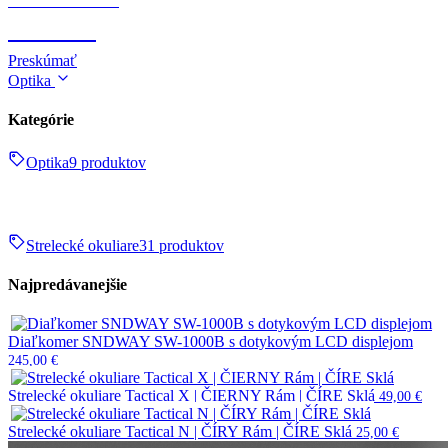
Zbrane & strelivo
ZBRANE
Preskúmať
Optika
Kategórie
Optika
9 produktov
Strelecké okuliare
31 produktov
Najpredávanejšie
Diaľkomer SNDWAY SW-1000B s dotykovým LCD displejom
245,00
€
Strelecké okuliare Tactical X | ČIERNY Rám | ČÍRE Sklá
49,00
€
Strelecké okuliare Tactical N | ČÍRY Rám | ČÍRE Sklá
25,00
€