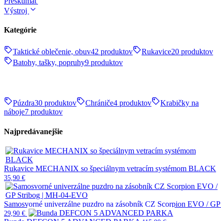
Preskúmať
Výstroj
Kategórie
Taktické oblečenie, obuv
42 produktov
Rukavice
20 produktov
Batohy, tašky, popruhy
9 produktov
Púzdra
30 produktov
Chrániče
4 produktov
Krabičky na
náboje
7 produktov
Najpredávanejšie
Rukavice MECHANIX so špeciálnym vetracím systémom BLACK
35,90
€
Samosvorné univerzálne puzdro na zásobník CZ Scorpion EVO / G
29,90
€