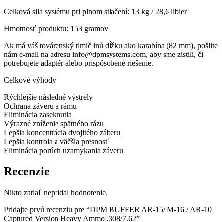
Celková sila systému pri plnom stlačení: 13 kg / 28,6 libier
Hmotnosť produktu: 153 gramov
Ak má váš továrenský tlmič inú dĺžku ako karabína (82 mm), pošlite
nám e-mail na adresu info@dpmsystems.com, aby sme zistili, či
potrebujete adaptér alebo prispôsobené riešenie.
Celkové výhody
Rýchlejšie následné výstrely
Ochrana záveru a rámu
Eliminácia zaseknutia
Výrazné zníženie spätného rázu
Lepšia koncentrácia dvojitého záberu
Lepšia kontrola a väčšia presnosť
Eliminácia porúch uzamykania záveru
Recenzie
Nikto zatiaľ nepridal hodnotenie.
Pridajte prvú recenziu pre “DPM BUFFER AR-15/ M-16 / AR-10
Captured Version Heavy Ammo .308/7.62”