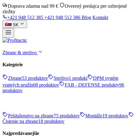
Doprava zdarma nad 99 €
Overený predajca pre ozbrojené
zložky
+421 948 512 385
+421 948 512 386
Blog
Kontakt
SK
Zbrane & strelivo
Kategórie
Zbrane
53 produktov
Strelivo
1 produkt
DPM systém
vratných pružín
68 produktov
FAB - DEFENSE produkty
96
produktov
Príslušenstvo na zbrane
75 produktov
Montáže
19 produktov
Čistenie na zbrane
18 produktov
Najpredávanejšie