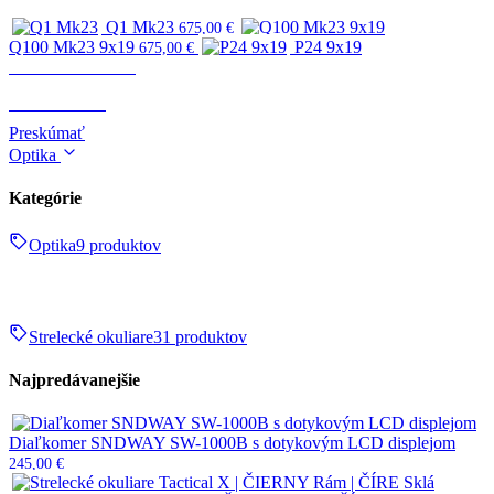
Q1 Mk23
675,00
€
Q100 Mk23 9x19
P24 9x19
675,00
€
Zbrane & strelivo
ZBRANE
Preskúmať
Optika
Kategórie
Optika
9 produktov
Strelecké okuliare
31 produktov
Najpredávanejšie
Diaľkomer SNDWAY SW-1000B s dotykovým LCD displejom
245,00
€