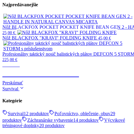
Najpredávanejšie
Nôž BLACKFOX POCKET POCKET KNIFE BEAN GEN 2 - 
25,00
€
Nôž BLACKFOX "KRAVI" FOLDING KNIFE
45,00
€
Profesionálny taktický nosič balistických plátov DEFCON 5 STORM 
225,00
€
Taktické
TELESKOPICKÉ OBUŠKY
Preskúmať
Survival
Kategórie
Survival
12 produktov
Poľovníctvo, oblečenie, obuv
29
produktov
Záchranárske vybavenie
14 produktov
Výcvikové
tréningové doplnky
20 produktov