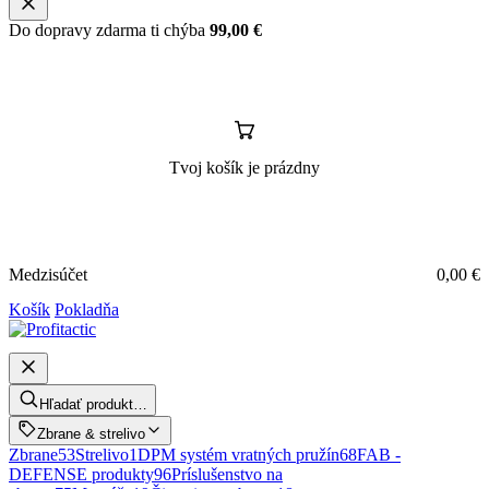
Do dopravy zdarma ti chýba
99,00
€
Tvoj košík je prázdny
Medzisúčet
0,00
€
Košík
Pokladňa
Hľadať produkt…
Zbrane & strelivo
Zbrane
53
Strelivo
1
DPM systém vratných pružín
68
FAB -
DEFENSE produkty
96
Príslušenstvo na