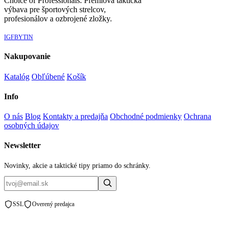
Choice of Professionals. Prémiová taktická
výbava pre športových strelcov,
profesionálov a ozbrojené zložky.
IG
FB
YT
IN
Nakupovanie
Katalóg
Obľúbené
Košík
Info
O nás
Blog
Kontakty a predajňa
Obchodné podmienky
Ochrana
osobných údajov
Newsletter
Novinky, akcie a taktické tipy priamo do schránky.
SSL
Overený predajca