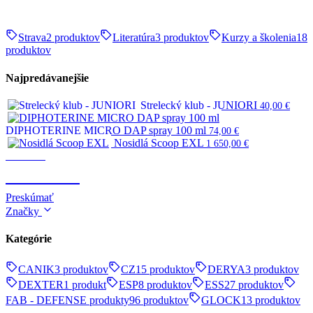
Strava
2 produktov
Literatúra
3 produktov
Kurzy a školenia
18
produktov
Najpredávanejšie
Strelecký klub - JUNIORI
40,00
€
DIPHOTERINE MICRO DAP spray 100 ml
74,00
€
Nosidlá Scoop EXL
1 650,00
€
Survival
SURVIVAL
Preskúmať
Značky
Kategórie
CANIK
3 produktov
CZ
15 produktov
DERYA
3 produktov
DEXTER
1 produkt
ESP
8 produktov
ESS
27 produktov
FAB - DEFENSE produkty
96 produktov
GLOCK
13 produktov