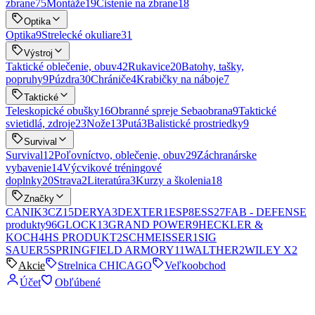
zbrane
75
Montáže
19
Čistenie na zbrane
18
Optika
Optika
9
Strelecké okuliare
31
Výstroj
Taktické oblečenie, obuv
42
Rukavice
20
Batohy, tašky,
popruhy
9
Púzdra
30
Chrániče
4
Krabičky na náboje
7
Taktické
Teleskopické obušky
16
Obranné spreje Sebaobrana
9
Taktické
svietidlá, zdroje
23
Nože
13
Putá
3
Balistické prostriedky
9
Survival
Survival
12
Poľovníctvo, oblečenie, obuv
29
Záchranárske
vybavenie
14
Výcvikové tréningové
doplnky
20
Strava
2
Literatúra
3
Kurzy a školenia
18
Značky
CANIK
3
CZ
15
DERYA
3
DEXTER
1
ESP
8
ESS
27
FAB - DEFENSE
produkty
96
GLOCK
13
GRAND POWER
9
HECKLER &
KOCH
4
HS PRODUKT
2
SCHMEISSER
1
SIG
SAUER
5
SPRINGFIELD ARMORY
11
WALTHER
2
WILEY X
2
Akcie
Strelnica CHICAGO
Veľkoobchod
Účet
Obľúbené