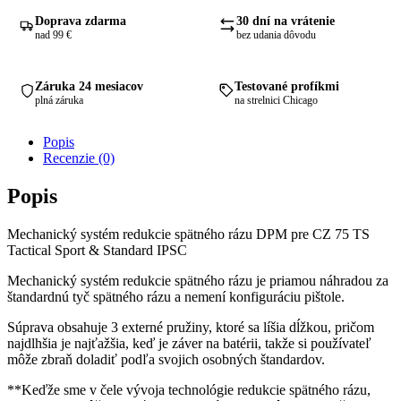
&
Standard
Doprava zdarma
30 dní na vrátenie
IPSC
nad 99 €
bez udania dôvodu
Záruka 24 mesiacov
Testované profíkmi
plná záruka
na strelnici Chicago
Popis
Recenzie (0)
Popis
Mechanický systém redukcie spätného rázu DPM pre CZ 75 TS
Tactical Sport & Standard IPSC
Mechanický systém redukcie spätného rázu je priamou náhradou za
štandardnú tyč spätného rázu a nemení konfiguráciu pištole.
Súprava obsahuje 3 externé pružiny, ktoré sa líšia dĺžkou, pričom
najdlhšia je najťažšia, keď je záver na batérii, takže si používateľ
môže zbraň doladiť podľa svojich osobných štandardov.
**Keďže sme v čele vývoja technológie redukcie spätného rázu,