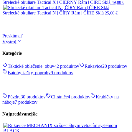
Strelecké okuliare Tactical X | ČIERNY Rám | ČÍRE Sklá
49,00
€
Strelecké okuliare Tactical N | ČÍRY Rám | ČÍRE Sklá
25,00
€
Optika
OPTIKA
Preskúmať
Výstroj
Kategórie
Taktické oblečenie, obuv
42 produktov
Rukavice
20 produktov
Batohy, tašky, popruhy
9 produktov
Púzdra
30 produktov
Chrániče
4 produktov
Krabičky na
náboje
7 produktov
Najpredávanejšie