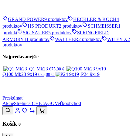
GRAND POWER
9 produktov
HECKLER & KOCH
4
produktov
HS PRODUKT
2 produktov
SCHMEISSER
1
produkt
SIG SAUER
5 produktov
SPRINGFIELD
ARMORY
11 produktov
WALTHER
2 produktov
WILEY X
2
produktov
Najpredávanejšie
Q1 Mk23
675,00
€
Q100 Mk23 9x19
P24 9x19
675,00
€
Značky
CANIK
Preskúmať
Akcie
Strelnica CHICAGO
Veľkoobchod
Košík
0