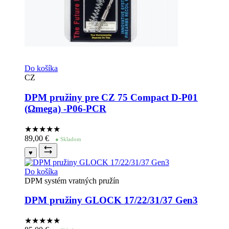
Do košíka
CZ
DPM pružiny pre CZ 75 Compact D-P01
(Ωmega) -P06-PCR
★★★★
★
89,00
€
● Skladom
♥
Do košíka
DPM systém vratných pružín
DPM pružiny GLOCK 17/22/31/37 Gen3
★★★★
★