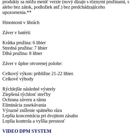
produkty sa môžu meniť verzie (nový dizajn s rôznymi pružinami, s
alebo bez zátok, podložiek atď.) bez predchádzajúceho
upozornenia.**
Hmotnosti v librách
Záver v batérii:
Krátka pružina: 6 libier
Stredná pružina: 7 libier
Dlhá pružina: 8 libier
Záver v úplne otvorenej polohe:
Celkový výkon: približne 21-22 libier.
Celkové výhody
Rýchlejšie následné výstrely
Zlepšená rýchlosť streľby
Ochrana záveru a rámu
Eliminácia zasekávania
Výrazné zníženie spätného rázu
Lepšia koncentrácia pri dvojitom zásahu
Lepšia kontrola a vyššia presnosť
VIDEO DPM SYSTEM