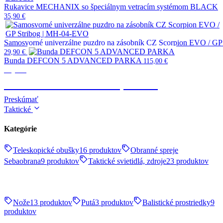
Rukavice MECHANIX so špeciálnym vetracím systémom BLACK
35,90
€
Samosvorné univerzálne puzdro na zásobník CZ Scorpion EVO / G
29,90
€
Bunda DEFCON 5 ADVANCED PARKA
115,00
€
Výstroj
TAKTICKÉ OBLEČENIE, OBUV
Preskúmať
Taktické
Kategórie
Teleskopické obušky
16 produktov
Obranné spreje
Sebaobrana
9 produktov
Taktické svietidlá, zdroje
23 produktov
Nože
13 produktov
Putá
3 produktov
Balistické prostriedky
9
produktov