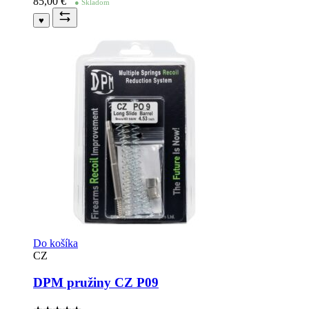
85,00
€
● Skladom
♥
Do košíka
CZ
DPM pružiny CZ P09