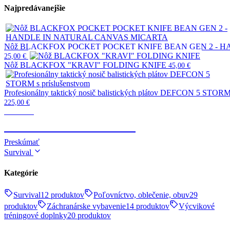
Najpredávanejšie
Nôž BLACKFOX POCKET POCKET KNIFE BEAN GEN 2 - 
25,00
€
Nôž BLACKFOX "KRAVI" FOLDING KNIFE
45,00
€
Profesionálny taktický nosič balistických plátov DEFCON 5 STORM 
225,00
€
Taktické
TELESKOPICKÉ OBUŠKY
Preskúmať
Survival
Kategórie
Survival
12 produktov
Poľovníctvo, oblečenie, obuv
29
produktov
Záchranárske vybavenie
14 produktov
Výcvikové
tréningové doplnky
20 produktov