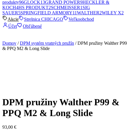
produkty
96
GLOCK
13
GRAND POWER
9
HECKLER &
KOCH
4
HS PRODUKT
2
SCHMEISSER
1
SIG
SAUER
5
SPRINGFIELD ARMORY
11
WALTHER
2
WILEY X
2
Akcie
Strelnica CHICAGO
Veľkoobchod
Účet
Obľúbené
Domov
/
DPM systém vratných pružín
/ DPM pružiny Walther P99
& PPQ M2 & Long Slide
DPM pružiny Walther P99 &
PPQ M2 & Long Slide
93,00
€