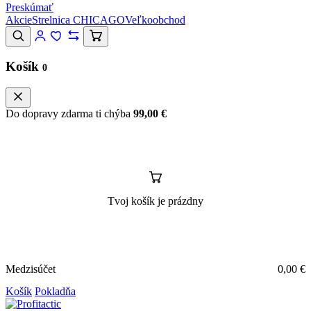
Preskúmať
Akcie
Strelnica CHICAGO
Veľkoobchod
Košík
0
Do dopravy zdarma ti chýba
99,00
€
Tvoj košík je prázdny
Medzisúčet
0,00
€
Košík
Pokladňa