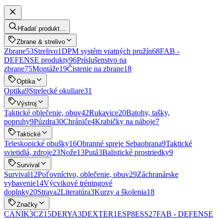
Hľadať produkt…
Zbrane & strelivo
Zbrane
53
Strelivo
1
DPM systém vratných pružín
68
FAB -
DEFENSE produkty
96
Príslušenstvo na
zbrane
75
Montáže
19
Čistenie na zbrane
18
Optika
Optika
9
Strelecké okuliare
31
Výstroj
Taktické oblečenie, obuv
42
Rukavice
20
Batohy, tašky,
popruhy
9
Púzdra
30
Chrániče
4
Krabičky na náboje
7
Taktické
Teleskopické obušky
16
Obranné spreje Sebaobrana
9
Taktické
svietidlá, zdroje
23
Nože
13
Putá
3
Balistické prostriedky
9
Survival
Survival
12
Poľovníctvo, oblečenie, obuv
29
Záchranárske
vybavenie
14
Výcvikové tréningové
doplnky
20
Strava
2
Literatúra
3
Kurzy a školenia
18
Značky
CANIK
3
CZ
15
DERYA
3
DEXTER
1
ESP
8
ESS
27
FAB - DEFENSE