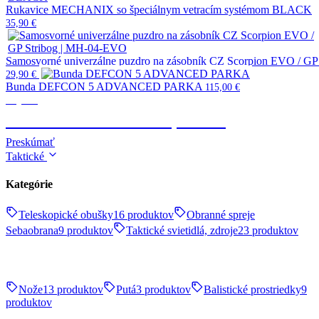
Rukavice MECHANIX so špeciálnym vetracím systémom BLACK
35,90
€
Samosvorné univerzálne puzdro na zásobník CZ Scorpion EVO / G
29,90
€
Bunda DEFCON 5 ADVANCED PARKA
115,00
€
Výstroj
TAKTICKÉ OBLEČENIE, OBUV
Preskúmať
Taktické
Kategórie
Teleskopické obušky
16 produktov
Obranné spreje
Sebaobrana
9 produktov
Taktické svietidlá, zdroje
23 produktov
Nože
13 produktov
Putá
3 produktov
Balistické prostriedky
9
produktov