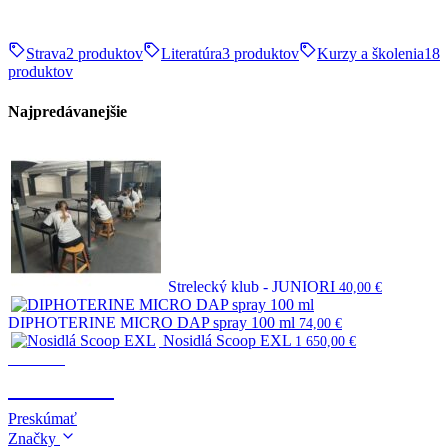
Strava
2 produktov
Literatúra
3 produktov
Kurzy a školenia
18
produktov
Najpredávanejšie
Strelecký klub - JUNIORI
40,00
€
DIPHOTERINE MICRO DAP spray 100 ml
74,00
€
Nosidlá Scoop EXL
1 650,00
€
Survival
SURVIVAL
Preskúmať
Značky