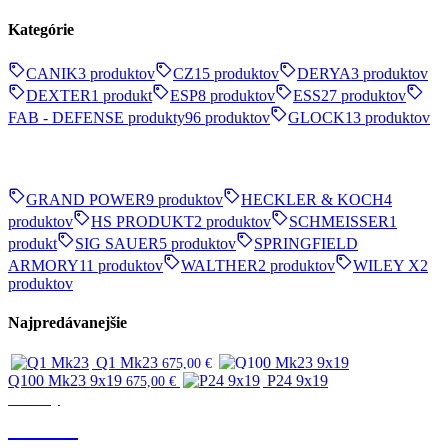
Kategórie
CANIK
3 produktov
CZ
15 produktov
DERYA
3 produktov
DEXTER
1 produkt
ESP
8 produktov
ESS
27 produktov
FAB - DEFENSE produkty
96 produktov
GLOCK
13 produktov
GRAND POWER
9 produktov
HECKLER & KOCH
4
produktov
HS PRODUKT
2 produktov
SCHMEISSER
1
produkt
SIG SAUER
5 produktov
SPRINGFIELD
ARMORY
11 produktov
WALTHER
2 produktov
WILEY X
2
produktov
Najpredávanejšie
Q1 Mk23
675,00
€
Q100 Mk23 9x19
P24 9x19
675,00
€
Značky
CANIK