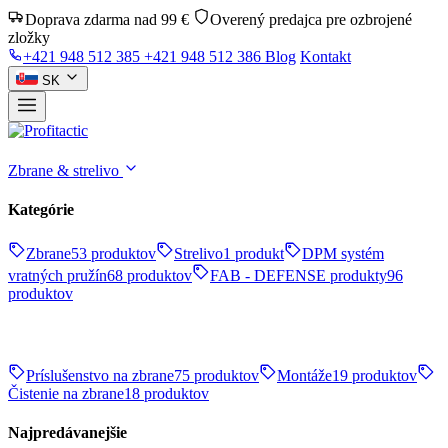
Doprava zdarma nad 99 €
Overený predajca pre ozbrojené
zložky
+421 948 512 385
+421 948 512 386
Blog
Kontakt
SK
Zbrane & strelivo
Kategórie
Zbrane
53 produktov
Strelivo
1 produkt
DPM systém
vratných pružín
68 produktov
FAB - DEFENSE produkty
96
produktov
Príslušenstvo na zbrane
75 produktov
Montáže
19 produktov
Čistenie na zbrane
18 produktov
Najpredávanejšie