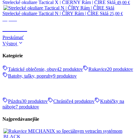
Strelecké okuliare Tactical X | ČIERNY Rám | ČÍRE Sklá
49,00
€
Strelecké okuliare Tactical N | ČÍRY Rám | ČÍRE Sklá
25,00
€
Optika
OPTIKA
Preskúmať
Výstroj
Kategórie
Taktické oblečenie, obuv
42 produktov
Rukavice
20 produktov
Batohy, tašky, popruhy
9 produktov
Púzdra
30 produktov
Chrániče
4 produktov
Krabičky na
náboje
7 produktov
Najpredávanejšie