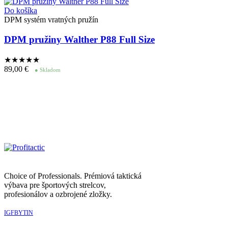
Do košíka
DPM systém vratných pružín
DPM pružiny Walther P88 Full Size
★★★★
★
89,00
€
● Skladom
Choice of Professionals. Prémiová taktická
výbava pre športových strelcov,
profesionálov a ozbrojené zložky.
IG
FB
YT
IN