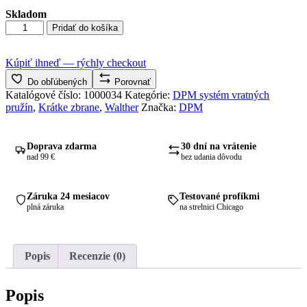
Skladom
množstvo
Pridať do košíka
DPM
pružiny
Walther
Kúpiť ihneď — rýchly checkout
P99
Do obľúbených
Porovnať
&
Katalógové číslo:
1000034
Kategórie:
DPM systém vratných
PPQ
pružín
,
Krátke zbrane
,
Walther
Značka:
DPM
M2
&
Long
Doprava zdarma
30 dní na vrátenie
Slide
nad 99 €
bez udania dôvodu
Záruka 24 mesiacov
Testované profíkmi
plná záruka
na strelnici Chicago
Popis
Recenzie (0)
Popis