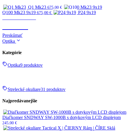
Q1 Mk23
675,00
€
Q100 Mk23 9x19
P24 9x19
675,00
€
Zbrane & strelivo
ZBRANE
Preskúmať
Optika
Kategórie
Optika
9 produktov
Strelecké okuliare
31 produktov
Najpredávanejšie
Diaľkomer SNDWAY SW-1000B s dotykovým LCD displejom
245,00
€