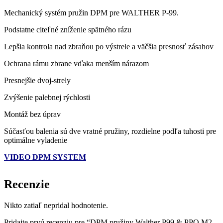
Mechanický systém pružin DPM pre WALTHER P-99.
Podstatne citeľné zníženie spätného rázu
Lepšia kontrola nad zbraňou po výstrele a väčšia presnosť zásahov
Ochrana rámu zbrane vďaka menším nárazom
Presnejšie dvoj-strely
Zvýšenie palebnej rýchlosti
Montáž bez úprav
Súčasťou balenia sú dve vratné pružiny, rozdielne podľa tuhosti pre
optimálne vyladenie
VIDEO DPM SYSTEM
Recenzie
Nikto zatiaľ nepridal hodnotenie.
Pridajte prvú recenziu pre “DPM pružiny Walther P99 & PPQ M2