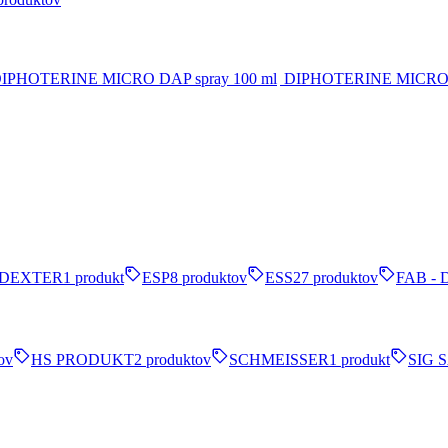
DIPHOTERINE MICRO D
DEXTER
1 produkt
ESP
8 produktov
ESS
27 produktov
FAB - 
ov
HS PRODUKT
2 produktov
SCHMEISSER
1 produkt
SIG 