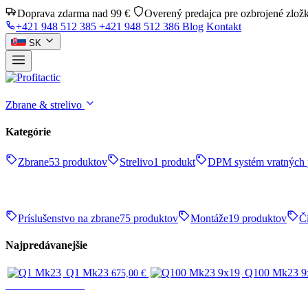
Doprava zdarma nad 99 €
Overený predajca pre ozbrojené zlož
+421 948 512 385
+421 948 512 386
Blog
Kontakt
SK
Zbrane & strelivo
Kategórie
Zbrane
53 produktov
Strelivo
1 produkt
DPM systém vratných 
Príslušenstvo na zbrane
75 produktov
Montáže
19 produktov
Či
Najpredávanejšie
Q1 Mk23
Q100 Mk23 9
675,00
€
Zbrane & strelivo
ZBRANE