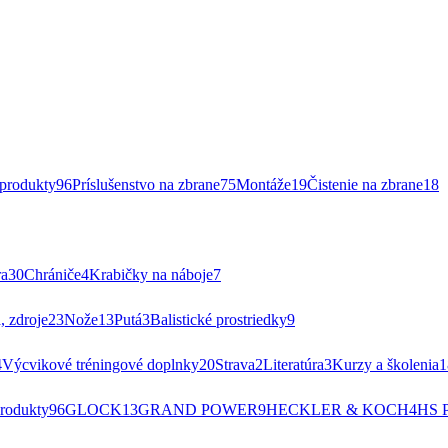
rodukty
96
Príslušenstvo na zbrane
75
Montáže
19
Čistenie na zbrane
18
ra
30
Chrániče
4
Krabičky na náboje
7
, zdroje
23
Nože
13
Putá
3
Balistické prostriedky
9
4
Výcvikové tréningové doplnky
20
Strava
2
Literatúra
3
Kurzy a školenia
1
rodukty
96
GLOCK
13
GRAND POWER
9
HECKLER & KOCH
4
HS 