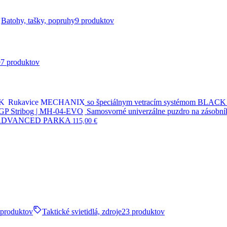
Batohy, tašky, popruhy
9 produktov
e
7 produktov
Rukavice MECHANIX so špeciálnym vetracím systémom BLACK
Samosvorné univerzálne puzdro na zásob
 ADVANCED PARKA
115,00
€
 produktov
Taktické svietidlá, zdroje
23 produktov