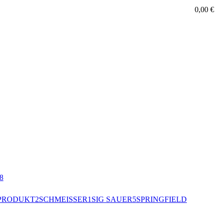
0,00
€
8
PRODUKT
2
SCHMEISSER
1
SIG SAUER
5
SPRINGFIELD