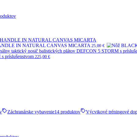
roduktov
HANDLE IN NATURAL CANVAS MICARTA
25,00
€
s príslušenstvom
225,00
€
v
Záchranárske vybavenie
14 produktov
Výcvikové tréningové do
produktov