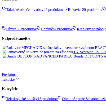
Taktické oblečenie, obuv
42 produktov
Rukavice
20 produktov
Púzdra
30 produktov
Chrániče
4 produktov
Krabičky na náboj
Najpredávanejšie
Bunda DEFCON 5
Výstroj
TAKTICKÉ OBLEČENIE, OBUV
Preskúmať
Taktické
Kategórie
Teleskopické obušky
16 produktov
Obranné spreje Sebaobrana
9