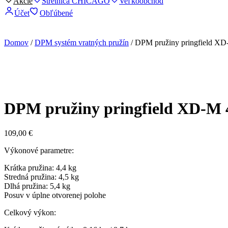
Akcie
Strelnica CHICAGO
Veľkoobchod
Účet
Obľúbené
Domov
/
DPM systém vratných pružín
/ DPM pružiny pringfield XD
DPM pružiny pringfield XD-M 
109,00
€
Výkonové parametre:
Krátka pružina: 4,4 kg
Stredná pružina: 4,5 kg
Dlhá pružina: 5,4 kg
Posuv v úplne otvorenej polohe
Celkový výkon: