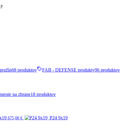
ky
pružín
68 produktov
FAB - DEFENSE produkty
96 produktov
stenie na zbrane
18 produktov
x19
P24 9x19
675,00
€