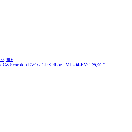
35,90
€
ník CZ Scorpion EVO / GP Stribog | MH-04-EVO
29,90
€