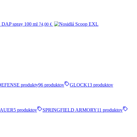
AP spray 100 ml
74,00
€
DEFENSE produkty
96 produktov
GLOCK
13 produktov
SAUER
5 produktov
SPRINGFIELD ARMORY
11 produktov