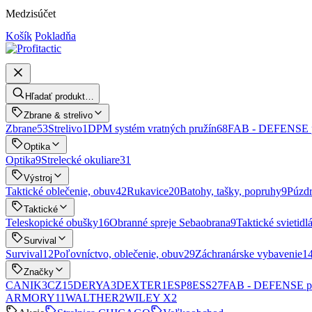
Medzisúčet
Košík
Pokladňa
Hľadať produkt…
Zbrane & strelivo
Zbrane
53
Strelivo
1
DPM systém vratných pružín
68
FAB - DEFENSE p
Optika
Optika
9
Strelecké okuliare
31
Výstroj
Taktické oblečenie, obuv
42
Rukavice
20
Batohy, tašky, popruhy
9
Púzd
Taktické
Teleskopické obušky
16
Obranné spreje Sebaobrana
9
Taktické svietidlá
Survival
Survival
12
Poľovníctvo, oblečenie, obuv
29
Záchranárske vybavenie
1
Značky
CANIK
3
CZ
15
DERYA
3
DEXTER
1
ESP
8
ESS
27
FAB - DEFENSE p
ARMORY
11
WALTHER
2
WILEY X
2