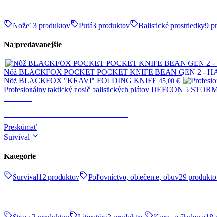
Nože
13 produktov
Putá
3 produktov
Balistické prostriedky
9 p
Najpredávanejšie
Nôž BLACKFOX POCKET POCKET KNIFE BEAN GEN 2 - 
Nôž BLACKFOX "KRAVI" FOLDING KNIFE
45,00
€
Profesionálny taktický nosič balistických plátov DEFCON 5 STORM 
Taktické
TELESKOPICKÉ OBUŠKY
Preskúmať
Survival
Kategórie
Survival
12 produktov
Poľovníctvo, oblečenie, obuv
29 produkto
Strava
2 produktov
Literatúra
3 produktov
Kurzy a školenia
18 