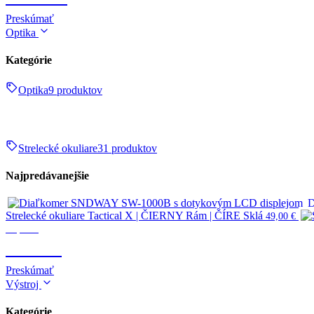
Preskúmať
Optika
Kategórie
Optika
9 produktov
Strelecké okuliare
31 produktov
Najpredávanejšie
D
Strelecké okuliare Tactical X | ČIERNY Rám | ČÍRE Sklá
49,00
€
Optika
OPTIKA
Preskúmať
Výstroj
Kategórie