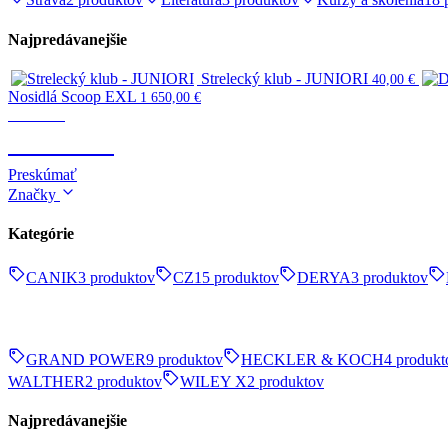
Najpredávanejšie
Strelecký klub - JUNIORI
40,00
€
Nosidlá Scoop EXL
1 650,00
€
Survival
SURVIVAL
Preskúmať
Značky
Kategórie
CANIK
3 produktov
CZ
15 produktov
DERYA
3 produktov
GRAND POWER
9 produktov
HECKLER & KOCH
4 produkt
WALTHER
2 produktov
WILEY X
2 produktov
Najpredávanejšie