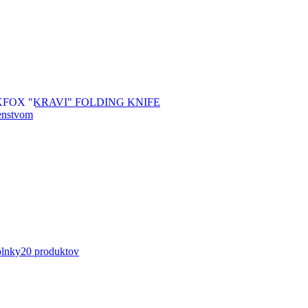
plnky
20 produktov