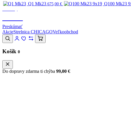
Q1 Mk23
Q100 Mk23 9
675,00
€
Značky
CANIK
Preskúmať
Akcie
Strelnica CHICAGO
Veľkoobchod
Košík
0
Do dopravy zdarma ti chýba
99,00
€