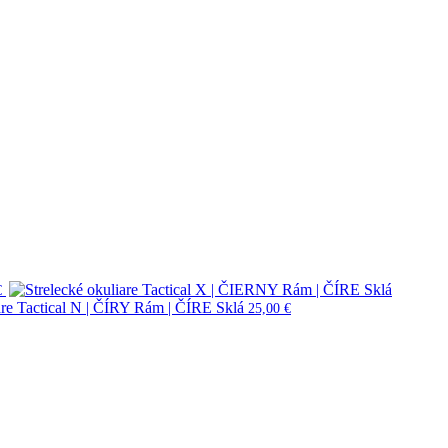
€
are Tactical N | ČÍRY Rám | ČÍRE Sklá
25,00
€