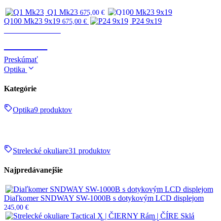
Q1 Mk23
675,00
€
Q100 Mk23 9x19
P24 9x19
675,00
€
Zbrane & strelivo
ZBRANE
Preskúmať
Optika
Kategórie
Optika
9 produktov
Strelecké okuliare
31 produktov
Najpredávanejšie
Diaľkomer SNDWAY SW-1000B s dotykovým LCD displejom
245,00
€