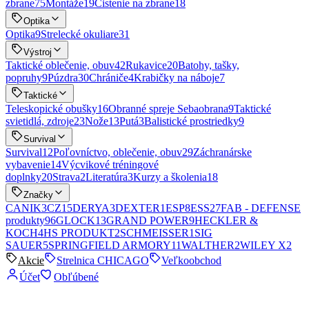
zbrane
75
Montáže
19
Čistenie na zbrane
18
Optika
Optika
9
Strelecké okuliare
31
Výstroj
Taktické oblečenie, obuv
42
Rukavice
20
Batohy, tašky,
popruhy
9
Púzdra
30
Chrániče
4
Krabičky na náboje
7
Taktické
Teleskopické obušky
16
Obranné spreje Sebaobrana
9
Taktické
svietidlá, zdroje
23
Nože
13
Putá
3
Balistické prostriedky
9
Survival
Survival
12
Poľovníctvo, oblečenie, obuv
29
Záchranárske
vybavenie
14
Výcvikové tréningové
doplnky
20
Strava
2
Literatúra
3
Kurzy a školenia
18
Značky
CANIK
3
CZ
15
DERYA
3
DEXTER
1
ESP
8
ESS
27
FAB - DEFENSE
produkty
96
GLOCK
13
GRAND POWER
9
HECKLER &
KOCH
4
HS PRODUKT
2
SCHMEISSER
1
SIG
SAUER
5
SPRINGFIELD ARMORY
11
WALTHER
2
WILEY X
2
Akcie
Strelnica CHICAGO
Veľkoobchod
Účet
Obľúbené