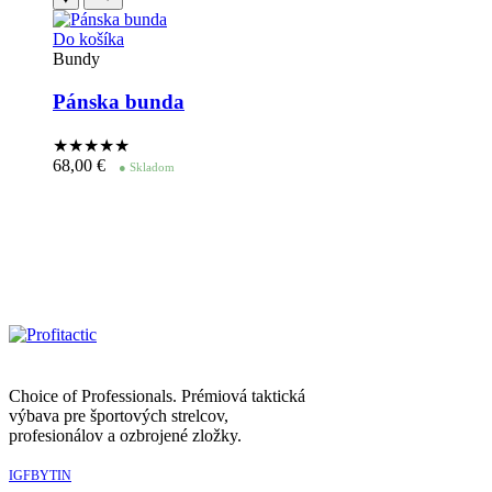
Do košíka
Bundy
Pánska bunda
★★★★
★
68,00
€
● Skladom
Choice of Professionals. Prémiová taktická
výbava pre športových strelcov,
profesionálov a ozbrojené zložky.
IG
FB
YT
IN