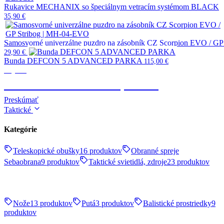
Rukavice MECHANIX so špeciálnym vetracím systémom BLACK
35,90
€
Samosvorné univerzálne puzdro na zásobník CZ Scorpion EVO / G
29,90
€
Bunda DEFCON 5 ADVANCED PARKA
115,00
€
Výstroj
TAKTICKÉ OBLEČENIE, OBUV
Preskúmať
Taktické
Kategórie
Teleskopické obušky
16 produktov
Obranné spreje
Sebaobrana
9 produktov
Taktické svietidlá, zdroje
23 produktov
Nože
13 produktov
Putá
3 produktov
Balistické prostriedky
9
produktov