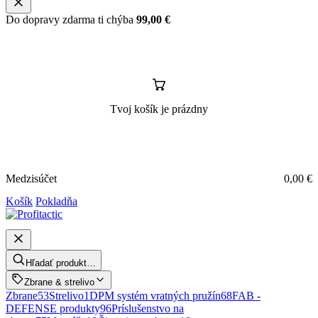
Do dopravy zdarma ti chýba
99,00
€
Tvoj košík je prázdny
Medzisúčet
0,00
€
Košík
Pokladňa
Hľadať produkt…
Zbrane & strelivo
Zbrane
53
Strelivo
1
DPM systém vratných pružín
68
FAB -
DEFENSE produkty
96
Príslušenstvo na