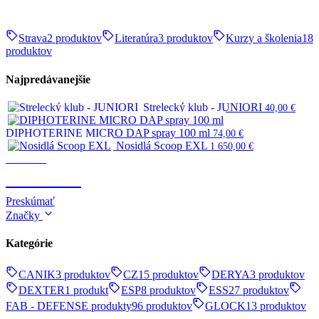
Strava
2 produktov
Literatúra
3 produktov
Kurzy a školenia
18
produktov
Najpredávanejšie
Strelecký klub - JUNIORI
40,00
€
DIPHOTERINE MICRO DAP spray 100 ml
74,00
€
Nosidlá Scoop EXL
1 650,00
€
Survival
SURVIVAL
Preskúmať
Značky
Kategórie
CANIK
3 produktov
CZ
15 produktov
DERYA
3 produktov
DEXTER
1 produkt
ESP
8 produktov
ESS
27 produktov
FAB - DEFENSE produkty
96 produktov
GLOCK
13 produktov