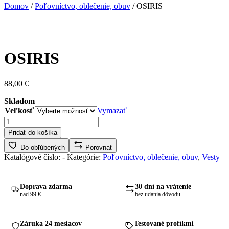
Domov
/
Poľovníctvo, oblečenie, obuv
/ OSIRIS
OSIRIS
88,00
€
Skladom
Veľkosť
Vymazať
množstvo
OSIRIS
Pridať do košíka
Do obľúbených
Porovnať
Katalógové číslo:
-
Kategórie:
Poľovníctvo, oblečenie, obuv
,
Vesty
Doprava zdarma
30 dní na vrátenie
nad 99 €
bez udania dôvodu
Záruka 24 mesiacov
Testované profíkmi