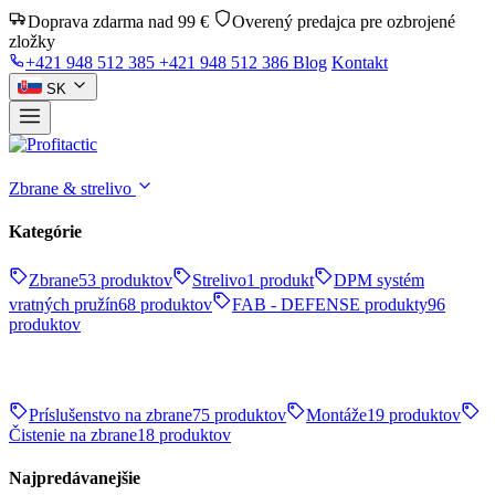
Doprava zdarma nad 99 €
Overený predajca pre ozbrojené
zložky
+421 948 512 385
+421 948 512 386
Blog
Kontakt
SK
Zbrane & strelivo
Kategórie
Zbrane
53 produktov
Strelivo
1 produkt
DPM systém
vratných pružín
68 produktov
FAB - DEFENSE produkty
96
produktov
Príslušenstvo na zbrane
75 produktov
Montáže
19 produktov
Čistenie na zbrane
18 produktov
Najpredávanejšie