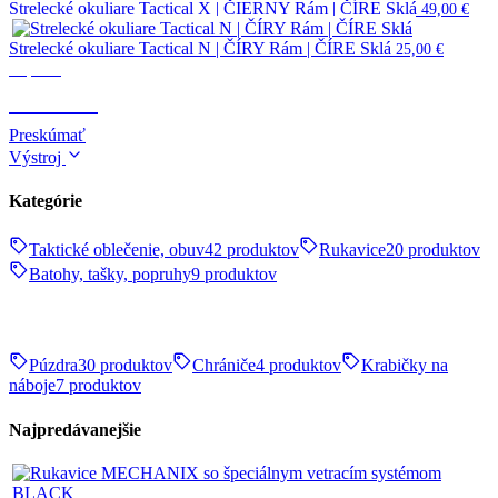
Strelecké okuliare Tactical X | ČIERNY Rám | ČÍRE Sklá
49,00
€
Strelecké okuliare Tactical N | ČÍRY Rám | ČÍRE Sklá
25,00
€
Optika
OPTIKA
Preskúmať
Výstroj
Kategórie
Taktické oblečenie, obuv
42 produktov
Rukavice
20 produktov
Batohy, tašky, popruhy
9 produktov
Púzdra
30 produktov
Chrániče
4 produktov
Krabičky na
náboje
7 produktov
Najpredávanejšie