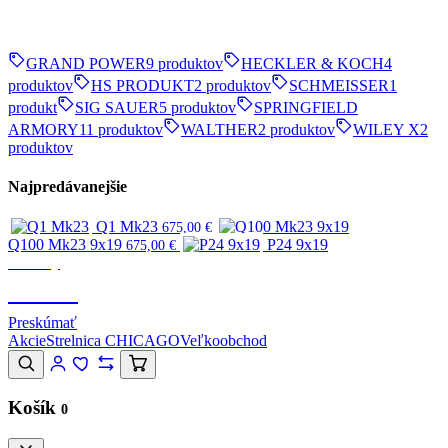
GRAND POWER
9 produktov
HECKLER & KOCH
4
produktov
HS PRODUKT
2 produktov
SCHMEISSER
1
produkt
SIG SAUER
5 produktov
SPRINGFIELD
ARMORY
11 produktov
WALTHER
2 produktov
WILEY X
2
produktov
Najpredávanejšie
Q1 Mk23
675,00
€
Q100 Mk23 9x19
P24 9x19
675,00
€
Značky
CANIK
Preskúmať
Akcie
Strelnica CHICAGO
Veľkoobchod
Košík
0