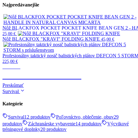
Najpredávanejšie
Nôž BLACKFOX POCKET POCKET KNIFE BEAN GEN 2 - 
25,00
€
Nôž BLACKFOX "KRAVI" FOLDING KNIFE
45,00
€
Profesionálny taktický nosič balistických plátov DEFCON 5 STORM 
225,00
€
Taktické
TELESKOPICKÉ OBUŠKY
Preskúmať
Survival
Kategórie
Survival
12 produktov
Poľovníctvo, oblečenie, obuv
29
produktov
Záchranárske vybavenie
14 produktov
Výcvikové
tréningové doplnky
20 produktov