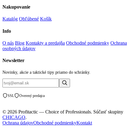
Nakupovanie
Katalóg
Obľúbené
Košík
Info
O nás
Blog
Kontakty a predajňa
Obchodné podmienky
Ochrana
osobných údajov
Newsletter
Novinky, akcie a taktické tipy priamo do schránky.
SSL
Overený predajca
© 2026 Profitactic — Choice of Professionals. Súčasť skupiny
CHICAGO
.
Ochrana údajov
Obchodné podmienky
Kontakt