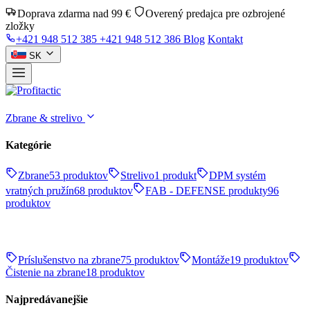
Doprava zdarma nad 99 €
Overený predajca pre ozbrojené
zložky
+421 948 512 385
+421 948 512 386
Blog
Kontakt
SK
Zbrane & strelivo
Kategórie
Zbrane
53 produktov
Strelivo
1 produkt
DPM systém
vratných pružín
68 produktov
FAB - DEFENSE produkty
96
produktov
Príslušenstvo na zbrane
75 produktov
Montáže
19 produktov
Čistenie na zbrane
18 produktov
Najpredávanejšie