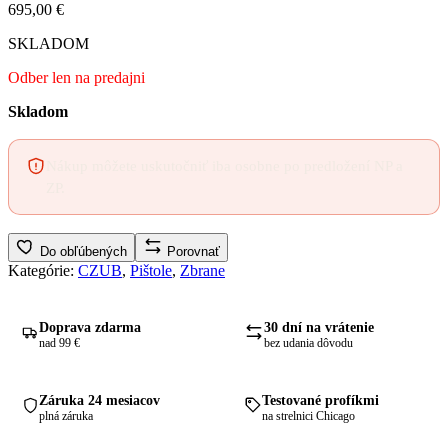
695,00
€
SKLADOM
Odber len na predajni
Skladom
Nákup môžete uskutočniť iba osobne po predložení NP a
ZP.
Do obľúbených
Porovnať
Kategórie:
CZUB
,
Pištole
,
Zbrane
Doprava zdarma
30 dní na vrátenie
nad 99 €
bez udania dôvodu
Záruka 24 mesiacov
Testované profíkmi
plná záruka
na strelnici Chicago