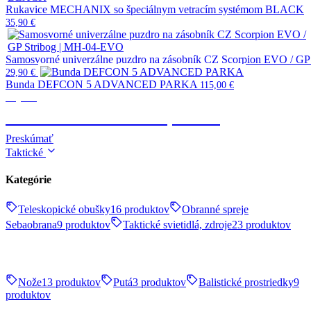
Rukavice MECHANIX so špeciálnym vetracím systémom BLACK
35,90
€
Samosvorné univerzálne puzdro na zásobník CZ Scorpion EVO / G
29,90
€
Bunda DEFCON 5 ADVANCED PARKA
115,00
€
Výstroj
TAKTICKÉ OBLEČENIE, OBUV
Preskúmať
Taktické
Kategórie
Teleskopické obušky
16 produktov
Obranné spreje
Sebaobrana
9 produktov
Taktické svietidlá, zdroje
23 produktov
Nože
13 produktov
Putá
3 produktov
Balistické prostriedky
9
produktov