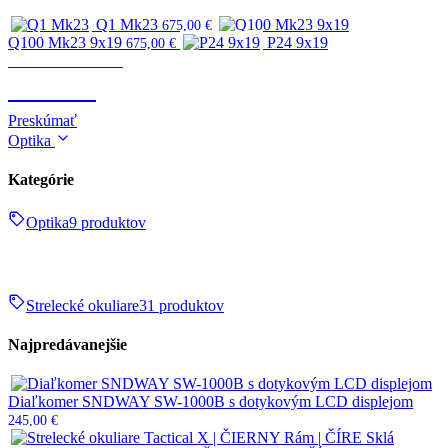
Q1 Mk23
675,00
€
Q100 Mk23 9x19
P24 9x19
675,00
€
Zbrane & strelivo
ZBRANE
Preskúmať
Optika
Kategórie
Optika
9 produktov
Strelecké okuliare
31 produktov
Najpredávanejšie
Diaľkomer SNDWAY SW-1000B s dotykovým LCD displejom
245,00
€