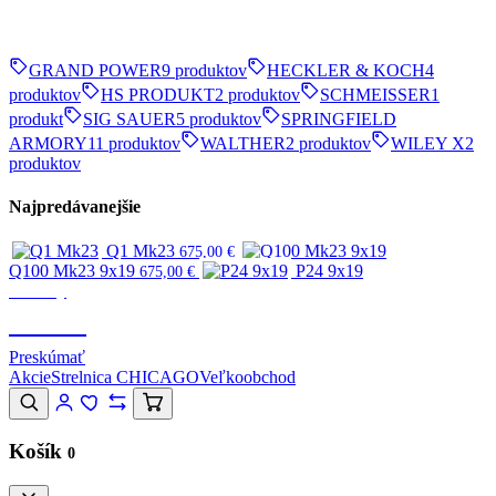
GRAND POWER
9 produktov
HECKLER & KOCH
4
produktov
HS PRODUKT
2 produktov
SCHMEISSER
1
produkt
SIG SAUER
5 produktov
SPRINGFIELD
ARMORY
11 produktov
WALTHER
2 produktov
WILEY X
2
produktov
Najpredávanejšie
Q1 Mk23
675,00
€
Q100 Mk23 9x19
P24 9x19
675,00
€
Značky
CANIK
Preskúmať
Akcie
Strelnica CHICAGO
Veľkoobchod
Košík
0