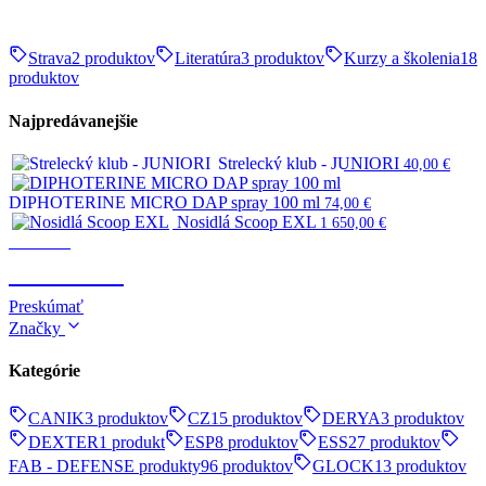
Strava
2 produktov
Literatúra
3 produktov
Kurzy a školenia
18
produktov
Najpredávanejšie
Strelecký klub - JUNIORI
40,00
€
DIPHOTERINE MICRO DAP spray 100 ml
74,00
€
Nosidlá Scoop EXL
1 650,00
€
Survival
SURVIVAL
Preskúmať
Značky
Kategórie
CANIK
3 produktov
CZ
15 produktov
DERYA
3 produktov
DEXTER
1 produkt
ESP
8 produktov
ESS
27 produktov
FAB - DEFENSE produkty
96 produktov
GLOCK
13 produktov