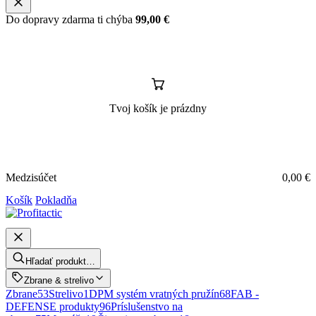
Do dopravy zdarma ti chýba
99,00
€
Tvoj košík je prázdny
Medzisúčet
0,00
€
Košík
Pokladňa
Hľadať produkt…
Zbrane & strelivo
Zbrane
53
Strelivo
1
DPM systém vratných pružín
68
FAB -
DEFENSE produkty
96
Príslušenstvo na