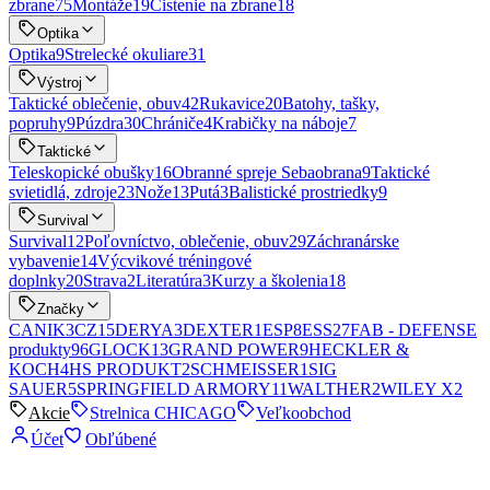
zbrane
75
Montáže
19
Čistenie na zbrane
18
Optika
Optika
9
Strelecké okuliare
31
Výstroj
Taktické oblečenie, obuv
42
Rukavice
20
Batohy, tašky,
popruhy
9
Púzdra
30
Chrániče
4
Krabičky na náboje
7
Taktické
Teleskopické obušky
16
Obranné spreje Sebaobrana
9
Taktické
svietidlá, zdroje
23
Nože
13
Putá
3
Balistické prostriedky
9
Survival
Survival
12
Poľovníctvo, oblečenie, obuv
29
Záchranárske
vybavenie
14
Výcvikové tréningové
doplnky
20
Strava
2
Literatúra
3
Kurzy a školenia
18
Značky
CANIK
3
CZ
15
DERYA
3
DEXTER
1
ESP
8
ESS
27
FAB - DEFENSE
produkty
96
GLOCK
13
GRAND POWER
9
HECKLER &
KOCH
4
HS PRODUKT
2
SCHMEISSER
1
SIG
SAUER
5
SPRINGFIELD ARMORY
11
WALTHER
2
WILEY X
2
Akcie
Strelnica CHICAGO
Veľkoobchod
Účet
Obľúbené