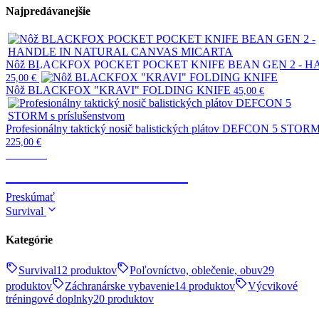
Najpredávanejšie
Nôž BLACKFOX POCKET POCKET KNIFE BEAN GEN 2 - 
25,00
€
Nôž BLACKFOX "KRAVI" FOLDING KNIFE
45,00
€
Profesionálny taktický nosič balistických plátov DEFCON 5 STORM 
225,00
€
Taktické
TELESKOPICKÉ OBUŠKY
Preskúmať
Survival
Kategórie
Survival
12 produktov
Poľovníctvo, oblečenie, obuv
29
produktov
Záchranárske vybavenie
14 produktov
Výcvikové
tréningové doplnky
20 produktov