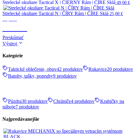
Strelecké okuliare Tactical X | ČIERNY Rám | ČÍRE Sklá
49,00
€
Strelecké okuliare Tactical N | ČÍRY Rám | ČÍRE Sklá
25,00
€
Optika
OPTIKA
Preskúmať
Výstroj
Kategórie
Taktické oblečenie, obuv
42 produktov
Rukavice
20 produktov
Batohy, tašky, popruhy
9 produktov
Púzdra
30 produktov
Chrániče
4 produktov
Krabičky na
náboje
7 produktov
Najpredávanejšie