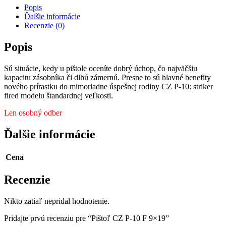
Popis
Ďalšie informácie
Recenzie (0)
Popis
Sú situácie, kedy u pištole oceníte dobrý úchop, čo najväčšiu
kapacitu zásobníka či dlhú zámernú. Presne to sú hlavné benefity
nového prírastku do mimoriadne úspešnej rodiny CZ P-10: striker
fired modelu štandardnej veľkosti.
Len osobný odber
Ďalšie informácie
Cena
Recenzie
Nikto zatiaľ nepridal hodnotenie.
Pridajte prvú recenziu pre “Pištoľ CZ P-10 F 9×19”