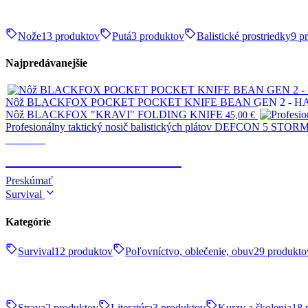
Nože
13 produktov
Putá
3 produktov
Balistické prostriedky
9 p
Najpredávanejšie
Nôž BLACKFOX POCKET POCKET KNIFE BEAN GEN 2 - 
Nôž BLACKFOX "KRAVI" FOLDING KNIFE
45,00
€
Profesionálny taktický nosič balistických plátov DEFCON 5 STORM 
Taktické
TELESKOPICKÉ OBUŠKY
Preskúmať
Survival
Kategórie
Survival
12 produktov
Poľovníctvo, oblečenie, obuv
29 produkto
Strava
2 produktov
Literatúra
3 produktov
Kurzy a školenia
18 