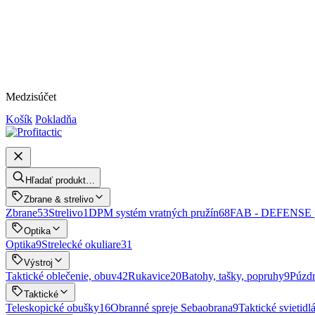
Medzisúčet
Košík
Pokladňa
Hľadať produkt…
Zbrane & strelivo
Zbrane
53
Strelivo
1
DPM systém vratných pružín
68
FAB - DEFENSE p
Optika
Optika
9
Strelecké okuliare
31
Výstroj
Taktické oblečenie, obuv
42
Rukavice
20
Batohy, tašky, popruhy
9
Púzd
Taktické
Teleskopické obušky
16
Obranné spreje Sebaobrana
9
Taktické svietidlá