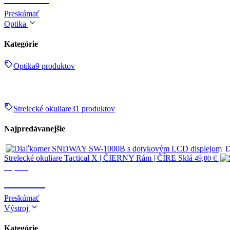
Preskúmať
Optika
Kategórie
Optika
9 produktov
Strelecké okuliare
31 produktov
Najpredávanejšie
D
Strelecké okuliare Tactical X | ČIERNY Rám | ČÍRE Sklá
49,00
€
Optika
OPTIKA
Preskúmať
Výstroj
Kategórie