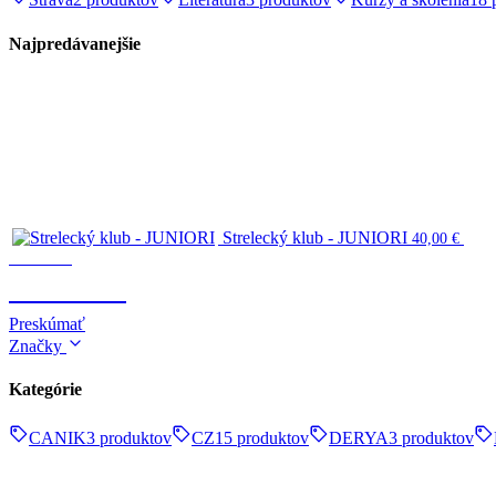
Najpredávanejšie
Strelecký klub - JUNIORI
40,00
€
Survival
SURVIVAL
Preskúmať
Značky
Kategórie
CANIK
3 produktov
CZ
15 produktov
DERYA
3 produktov