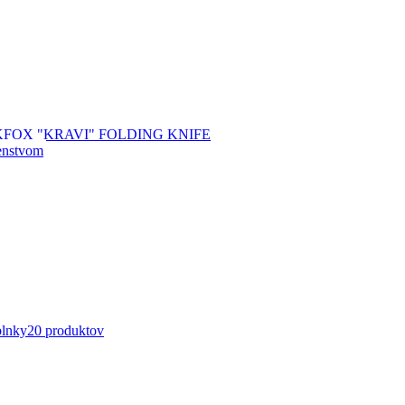
plnky
20 produktov