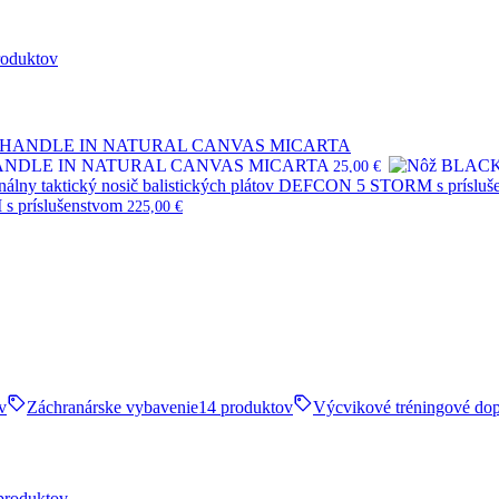
roduktov
HANDLE IN NATURAL CANVAS MICARTA
25,00
€
s príslušenstvom
225,00
€
v
Záchranárske vybavenie
14 produktov
Výcvikové tréningové do
produktov