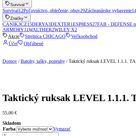
Survival
Survival
12
Poľovníctvo, oblečenie, obuv
29
Záchranárske vybavenie
1
Značky
CANIK
3
CZ
15
DERYA
3
DEXTER
1
ESP
8
ESS
27
FAB - DEFENSE p
ARMORY
11
WALTHER
2
WILEY X
2
Akcie
Strelnica CHICAGO
Veľkoobchod
Účet
Obľúbené
Domov
/
Batohy, tašky, popruhy
/ Taktický ruksak LEVEL 1.1.1. 
Taktický ruksak LEVEL 1.1.1
55,00
€
Skladom
Farba
Vymazať
množstvo