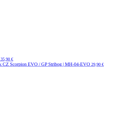
35,90
€
ník CZ Scorpion EVO / GP Stribog | MH-04-EVO
29,90
€