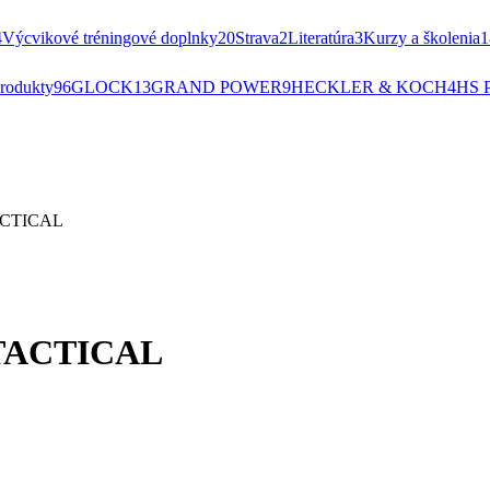
4
Výcvikové tréningové doplnky
20
Strava
2
Literatúra
3
Kurzy a školenia
1
rodukty
96
GLOCK
13
GRAND POWER
9
HECKLER & KOCH
4
HS 
TACTICAL
. TACTICAL