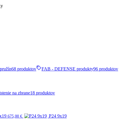
ky
pružín
68 produktov
FAB - DEFENSE produkty
96 produktov
stenie na zbrane
18 produktov
x19
P24 9x19
675,00
€