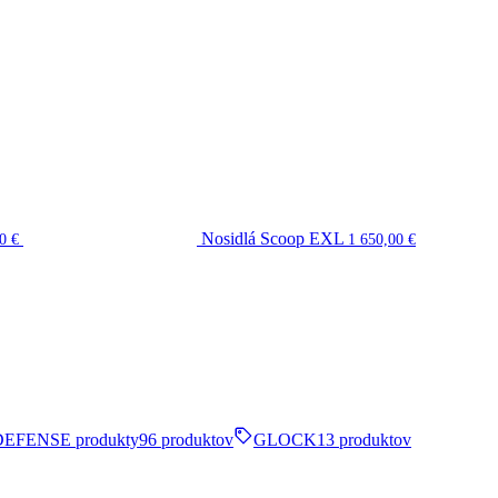
Nosidlá Scoop EXL
00
€
1 650,00
€
DEFENSE produkty
96 produktov
GLOCK
13 produktov