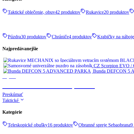
Taktické oblečenie, obuv
42 produktov
Rukavice
20 produktov
Púzdra
30 produktov
Chrániče
4 produktov
Krabičky na náboj
Najpredávanejšie
Bunda DEFCON 5
Výstroj
TAKTICKÉ OBLEČENIE, OBUV
Preskúmať
Taktické
Kategórie
Teleskopické obušky
16 produktov
Obranné spreje Sebaobrana
9