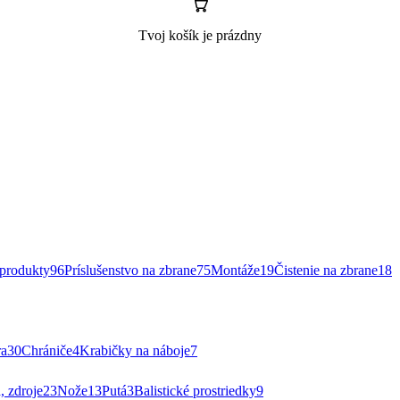
Tvoj košík je prázdny
rodukty
96
Príslušenstvo na zbrane
75
Montáže
19
Čistenie na zbrane
18
ra
30
Chrániče
4
Krabičky na náboje
7
, zdroje
23
Nože
13
Putá
3
Balistické prostriedky
9