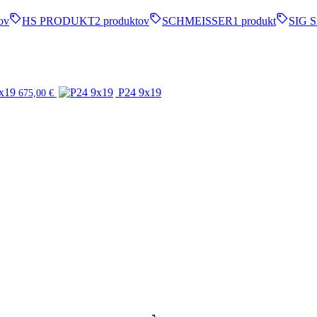
ov
HS PRODUKT
2 produktov
SCHMEISSER
1 produkt
SIG 
x19
P24 9x19
675,00
€