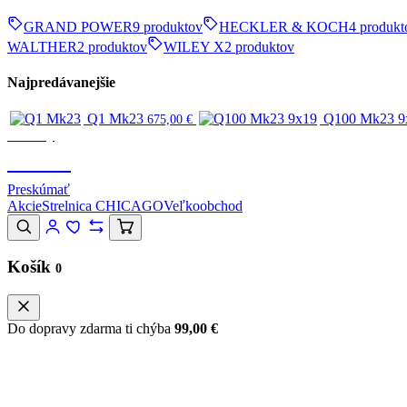
GRAND POWER
9 produktov
HECKLER & KOCH
4 produkt
WALTHER
2 produktov
WILEY X
2 produktov
Najpredávanejšie
Q1 Mk23
Q100 Mk23 9
675,00
€
Značky
CANIK
Preskúmať
Akcie
Strelnica CHICAGO
Veľkoobchod
Košík
0
Do dopravy zdarma ti chýba
99,00
€