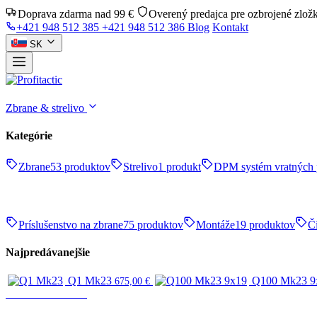
Doprava zdarma nad 99 €
Overený predajca pre ozbrojené zlož
+421 948 512 385
+421 948 512 386
Blog
Kontakt
SK
Zbrane & strelivo
Kategórie
Zbrane
53 produktov
Strelivo
1 produkt
DPM systém vratných 
Príslušenstvo na zbrane
75 produktov
Montáže
19 produktov
Či
Najpredávanejšie
Q1 Mk23
Q100 Mk23 9
675,00
€
Zbrane & strelivo
ZBRANE