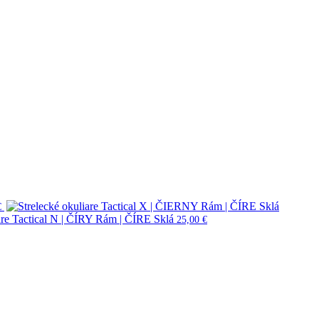
€
are Tactical N | ČÍRY Rám | ČÍRE Sklá
25,00
€