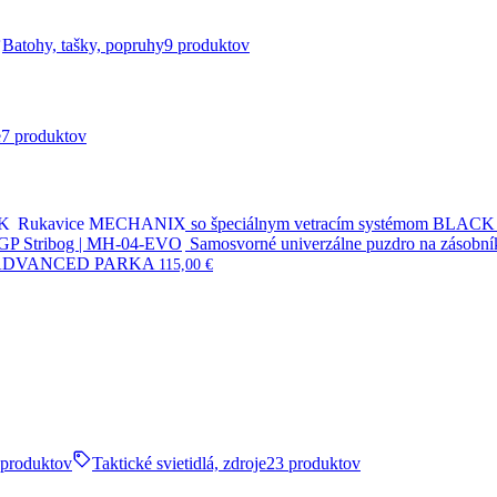
Batohy, tašky, popruhy
9 produktov
e
7 produktov
Rukavice MECHANIX so špeciálnym vetracím systémom BLACK
Samosvorné univerzálne puzdro na zásob
 ADVANCED PARKA
115,00
€
 produktov
Taktické svietidlá, zdroje
23 produktov