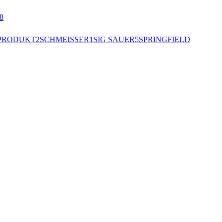
8
PRODUKT
2
SCHMEISSER
1
SIG SAUER
5
SPRINGFIELD