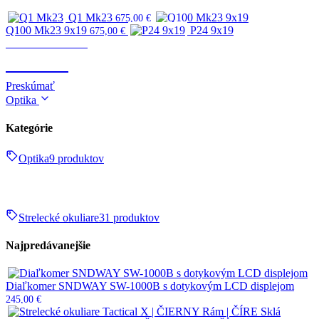
Q1 Mk23
675,00
€
Q100 Mk23 9x19
P24 9x19
675,00
€
Zbrane & strelivo
ZBRANE
Preskúmať
Optika
Kategórie
Optika
9 produktov
Strelecké okuliare
31 produktov
Najpredávanejšie
Diaľkomer SNDWAY SW-1000B s dotykovým LCD displejom
245,00
€