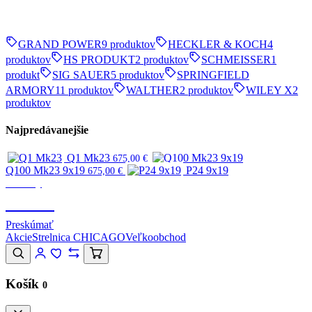
GRAND POWER
9 produktov
HECKLER & KOCH
4
produktov
HS PRODUKT
2 produktov
SCHMEISSER
1
produkt
SIG SAUER
5 produktov
SPRINGFIELD
ARMORY
11 produktov
WALTHER
2 produktov
WILEY X
2
produktov
Najpredávanejšie
Q1 Mk23
675,00
€
Q100 Mk23 9x19
P24 9x19
675,00
€
Značky
CANIK
Preskúmať
Akcie
Strelnica CHICAGO
Veľkoobchod
Košík
0