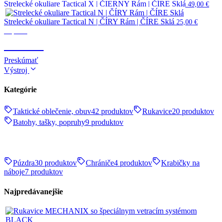
Strelecké okuliare Tactical X | ČIERNY Rám | ČÍRE Sklá
49,00
€
Strelecké okuliare Tactical N | ČÍRY Rám | ČÍRE Sklá
25,00
€
Optika
OPTIKA
Preskúmať
Výstroj
Kategórie
Taktické oblečenie, obuv
42 produktov
Rukavice
20 produktov
Batohy, tašky, popruhy
9 produktov
Púzdra
30 produktov
Chrániče
4 produktov
Krabičky na
náboje
7 produktov
Najpredávanejšie