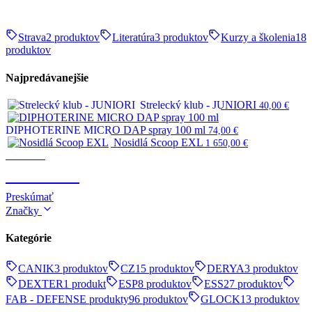
Strava
2 produktov
Literatúra
3 produktov
Kurzy a školenia
18
produktov
Najpredávanejšie
Strelecký klub - JUNIORI
40,00
€
DIPHOTERINE MICRO DAP spray 100 ml
74,00
€
Nosidlá Scoop EXL
1 650,00
€
Survival
SURVIVAL
Preskúmať
Značky
Kategórie
CANIK
3 produktov
CZ
15 produktov
DERYA
3 produktov
DEXTER
1 produkt
ESP
8 produktov
ESS
27 produktov
FAB - DEFENSE produkty
96 produktov
GLOCK
13 produktov