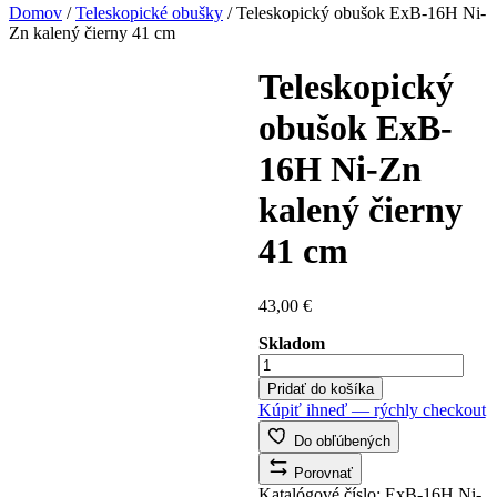
Domov
/
Teleskopické obušky
/ Teleskopický obušok ExB-16H Ni-
Zn kalený čierny 41 cm
Teleskopický
obušok ExB-
16H Ni-Zn
kalený čierny
41 cm
43,00
€
Skladom
množstvo
Teleskopický
Pridať do košíka
obušok
Kúpiť ihneď — rýchly checkout
ExB-
16H
Do obľúbených
Ni-
Porovnať
Zn
Katalógové číslo:
ExB-16H Ni-