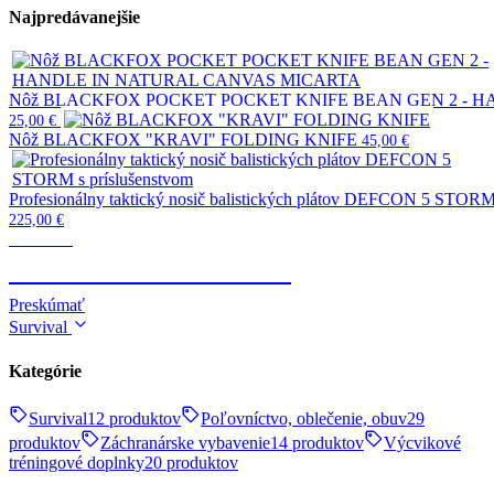
Najpredávanejšie
Nôž BLACKFOX POCKET POCKET KNIFE BEAN GEN 2 - 
25,00
€
Nôž BLACKFOX "KRAVI" FOLDING KNIFE
45,00
€
Profesionálny taktický nosič balistických plátov DEFCON 5 STORM 
225,00
€
Taktické
TELESKOPICKÉ OBUŠKY
Preskúmať
Survival
Kategórie
Survival
12 produktov
Poľovníctvo, oblečenie, obuv
29
produktov
Záchranárske vybavenie
14 produktov
Výcvikové
tréningové doplnky
20 produktov