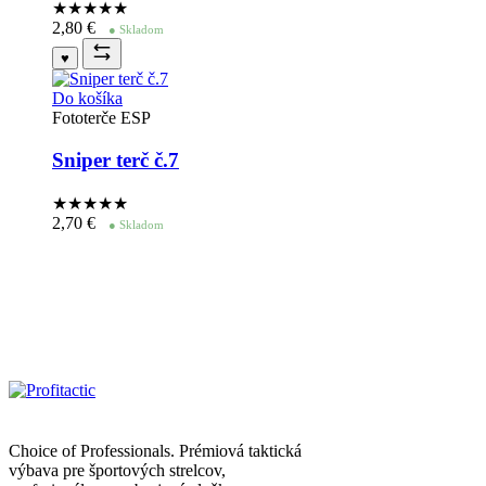
★★★★
★
2,80
€
● Skladom
♥
Do košíka
Fototerče ESP
Sniper terč č.7
★★★★
★
2,70
€
● Skladom
Choice of Professionals. Prémiová taktická
výbava pre športových strelcov,