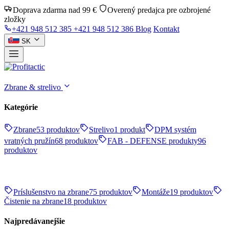
Doprava zdarma nad 99 €
Overený predajca pre ozbrojené
zložky
+421 948 512 385
+421 948 512 386
Blog
Kontakt
SK
Zbrane & strelivo
Kategórie
Zbrane
53 produktov
Strelivo
1 produkt
DPM systém
vratných pružín
68 produktov
FAB - DEFENSE produkty
96
produktov
Príslušenstvo na zbrane
75 produktov
Montáže
19 produktov
Čistenie na zbrane
18 produktov
Najpredávanejšie