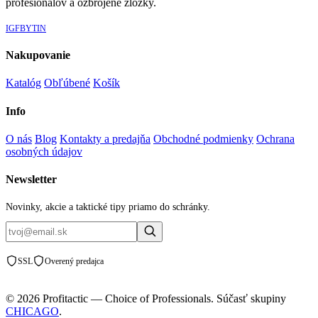
profesionálov a ozbrojené zložky.
IG
FB
YT
IN
Nakupovanie
Katalóg
Obľúbené
Košík
Info
O nás
Blog
Kontakty a predajňa
Obchodné podmienky
Ochrana
osobných údajov
Newsletter
Novinky, akcie a taktické tipy priamo do schránky.
SSL
Overený predajca
© 2026 Profitactic — Choice of Professionals. Súčasť skupiny
CHICAGO
.