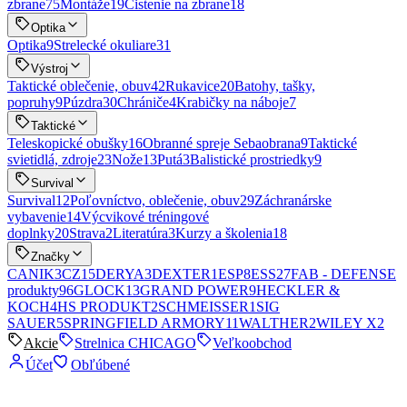
zbrane
75
Montáže
19
Čistenie na zbrane
18
Optika
Optika
9
Strelecké okuliare
31
Výstroj
Taktické oblečenie, obuv
42
Rukavice
20
Batohy, tašky,
popruhy
9
Púzdra
30
Chrániče
4
Krabičky na náboje
7
Taktické
Teleskopické obušky
16
Obranné spreje Sebaobrana
9
Taktické
svietidlá, zdroje
23
Nože
13
Putá
3
Balistické prostriedky
9
Survival
Survival
12
Poľovníctvo, oblečenie, obuv
29
Záchranárske
vybavenie
14
Výcvikové tréningové
doplnky
20
Strava
2
Literatúra
3
Kurzy a školenia
18
Značky
CANIK
3
CZ
15
DERYA
3
DEXTER
1
ESP
8
ESS
27
FAB - DEFENSE
produkty
96
GLOCK
13
GRAND POWER
9
HECKLER &
KOCH
4
HS PRODUKT
2
SCHMEISSER
1
SIG
SAUER
5
SPRINGFIELD ARMORY
11
WALTHER
2
WILEY X
2
Akcie
Strelnica CHICAGO
Veľkoobchod
Účet
Obľúbené