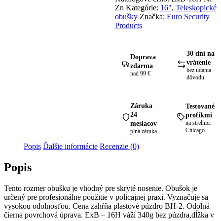
kalený
Zn
Kategórie:
16"
,
Teleskopické
čierny
obušky
Značka:
Euro Security
41
Products
cm
30 dní na
Doprava
vrátenie
zdarma
bez udania
nad 99 €
dôvodu
Záruka
Testované
24
profíkmi
mesiacov
na strelnici
Chicago
plná záruka
Popis
Ďalšie informácie
Recenzie (0)
Popis
Tento rozmer obušku je vhodný pre skryté nosenie. Obušok je
určený pre profesionálne použitie v policajnej praxi. Vyznačuje sa
vysokou odolnosťou. Cena zahŕňa plastové púzdro BH-2. Odolná
čierna povrchová úprava. ExB – 16H váží 340g bez púzdra,dĺžka v