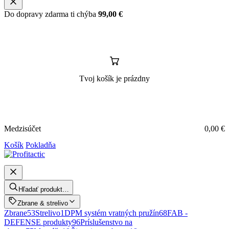
Do dopravy zdarma ti chýba
99,00
€
Tvoj košík je prázdny
Medzisúčet
0,00
€
Košík
Pokladňa
Hľadať produkt…
Zbrane & strelivo
Zbrane
53
Strelivo
1
DPM systém vratných pružín
68
FAB -
DEFENSE produkty
96
Príslušenstvo na