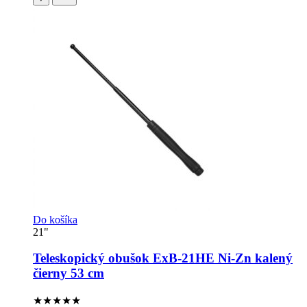
Do košíka
21"
Teleskopický obušok ExB-21HE Ni-Zn kalený
čierny 53 cm
★★★★
★