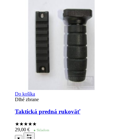
Do košíka
Dlhé zbrane
Taktická predná rukoväť
★★★★
★
29,00
€
● Skladom
♥