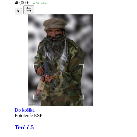
40,00
€
● Skladom
♥
Do košíka
Fototerče ESP
Terč č.5