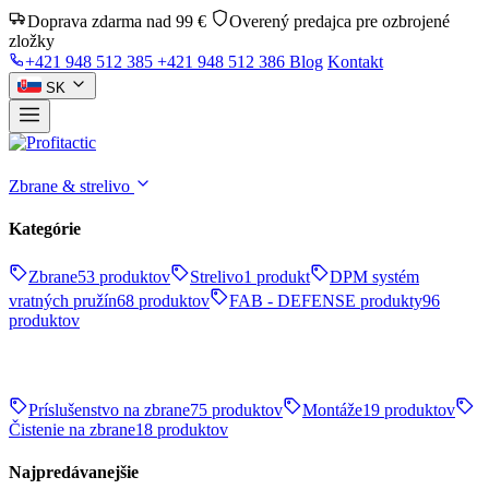
Doprava zdarma nad 99 €
Overený predajca pre ozbrojené
zložky
+421 948 512 385
+421 948 512 386
Blog
Kontakt
SK
Zbrane & strelivo
Kategórie
Zbrane
53 produktov
Strelivo
1 produkt
DPM systém
vratných pružín
68 produktov
FAB - DEFENSE produkty
96
produktov
Príslušenstvo na zbrane
75 produktov
Montáže
19 produktov
Čistenie na zbrane
18 produktov
Najpredávanejšie