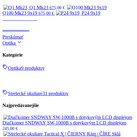
Q1 Mk23
675,00
€
Q100 Mk23 9x19
P24 9x19
675,00
€
Zbrane & strelivo
ZBRANE
Preskúmať
Optika
Kategórie
Optika
9 produktov
Strelecké okuliare
31 produktov
Najpredávanejšie
Diaľkomer SNDWAY SW-1000B s dotykovým LCD displejom
245,00
€