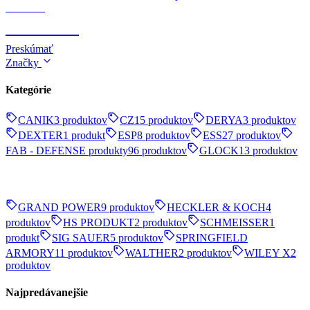
Survival
SURVIVAL
Preskúmať
Značky
Kategórie
CANIK
3 produktov
CZ
15 produktov
DERYA
3 produktov
DEXTER
1 produkt
ESP
8 produktov
ESS
27 produktov
FAB - DEFENSE produkty
96 produktov
GLOCK
13 produktov
GRAND POWER
9 produktov
HECKLER & KOCH
4
produktov
HS PRODUKT
2 produktov
SCHMEISSER
1
produkt
SIG SAUER
5 produktov
SPRINGFIELD
ARMORY
11 produktov
WALTHER
2 produktov
WILEY X
2
produktov
Najpredávanejšie