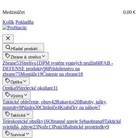
Medzisúčet
0,00
€
Košík
Pokladňa
Hľadať produkt…
Zbrane & strelivo
Zbrane
53
Strelivo
1
DPM systém vratných pružín
68
FAB -
DEFENSE produkty
96
Príslušenstvo na
zbrane
75
Montáže
19
Čistenie na zbrane
18
Optika
Optika
9
Strelecké okuliare
31
Výstroj
Taktické oblečenie, obuv
42
Rukavice
20
Batohy, tašky,
popruhy
9
Púzdra
30
Chrániče
4
Krabičky na náboje
7
Taktické
Teleskopické obušky
16
Obranné spreje Sebaobrana
9
Taktické
svietidlá, zdroje
23
Nože
13
Putá
3
Balistické prostriedky
9
Survival