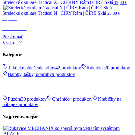
Strelecké okuliare Tactical X | ČIERNY Rám | ČÍRE Sklá
49,00
€
Strelecké okuliare Tactical N | ČÍRY Rám | ČÍRE Sklá
25,00
€
Optika
OPTIKA
Preskúmať
Výstroj
Kategórie
Taktické oblečenie, obuv
42 produktov
Rukavice
20 produktov
Batohy, tašky, popruhy
9 produktov
Púzdra
30 produktov
Chrániče
4 produktov
Krabičky na
náboje
7 produktov
Najpredávanejšie