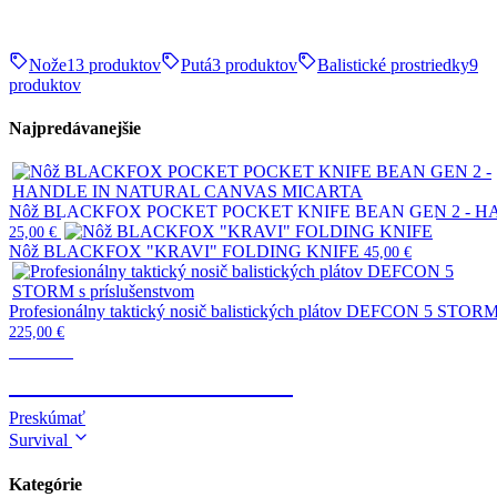
Nože
13 produktov
Putá
3 produktov
Balistické prostriedky
9
produktov
Najpredávanejšie
Nôž BLACKFOX POCKET POCKET KNIFE BEAN GEN 2 - 
25,00
€
Nôž BLACKFOX "KRAVI" FOLDING KNIFE
45,00
€
Profesionálny taktický nosič balistických plátov DEFCON 5 STORM 
225,00
€
Taktické
TELESKOPICKÉ OBUŠKY
Preskúmať
Survival
Kategórie