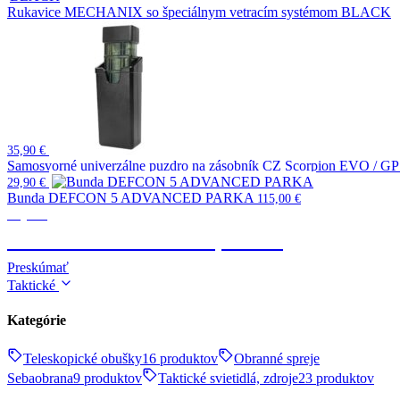
Rukavice MECHANIX so špeciálnym vetracím systémom BLACK
35,90
€
Samosvorné univerzálne puzdro na zásobník CZ Scorpion EVO / G
29,90
€
Bunda DEFCON 5 ADVANCED PARKA
115,00
€
Výstroj
TAKTICKÉ OBLEČENIE, OBUV
Preskúmať
Taktické
Kategórie
Teleskopické obušky
16 produktov
Obranné spreje
Sebaobrana
9 produktov
Taktické svietidlá, zdroje
23 produktov