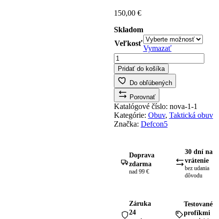
150,00
€
Skladom
Veľkosť
Vymazať
množstvo
Topánky
Pridať do košíka
Merrell
Nova
Do obľúbených
3
Porovnať
Tactical
Katalógové číslo:
nova-1-1
Mid
Kategórie:
Obuv
,
Taktická obuv
WP
Značka:
Defcon5
BLACK
30 dní na
Doprava
vrátenie
zdarma
bez udania
nad 99 €
dôvodu
Záruka
Testované
24
profíkmi