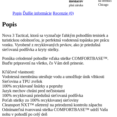
mesiacov
na strelnici
Chicago
plná záruka
Popis
Ďalšie informácie
Recenzie (0)
Popis
Nova 3 Tactical, ktorá sa vyznačuje ľahkým pohodlím tenisiek a
turistickou odolnosťou, je perfektná vodotesná topánka pre prácu
vonku. Vyrobené z recyklovaných prvkov, ako je priedušná
sieťovaná podšívka a kryty stielky.
Ponúka celodenné pohodlie vďaka stielke COMFORTBASE™.
Buďte pripravení na všetko, čo Vám deň prinesie.
Kľúčové vlastnosti:
Vodotesná membrána utesňuje vodu a umožňuje únik vlhkosti
Sieťovina a TPU zvršok
100% recyklované šnúrky a popruhy
Jazyk mechov chráni pred nečistotami
100% recyklovaná priedušná sieťovaná podšívka
Poťah stielky zo 100% recyklovanej sieťoviny
Cleansport NXT™ ošetrený na prirodzenú kontrolu zápachu
Odnímateľná tvarovaná stielka COMFORTBASE™ udrží Vašu
nohu v pohodlí po celý deň