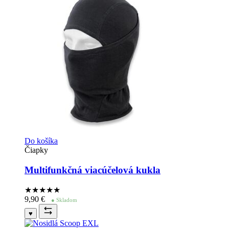
Do košíka
Čiapky
Multifunkčná viacúčelová kukla
★★★★
★
9,90
€
● Skladom
♥