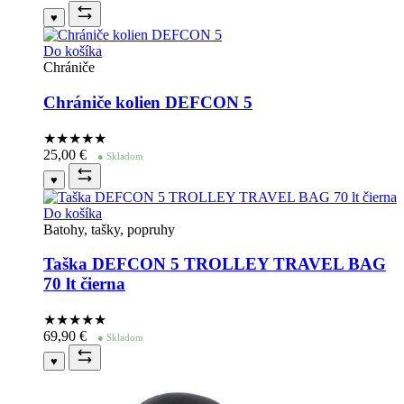
♥
Do košíka
Chrániče
Chrániče kolien DEFCON 5
★★★★
★
25,00
€
● Skladom
♥
Do košíka
Batohy, tašky, popruhy
Taška DEFCON 5 TROLLEY TRAVEL BAG
70 lt čierna
★★★★
★
69,90
€
● Skladom
♥