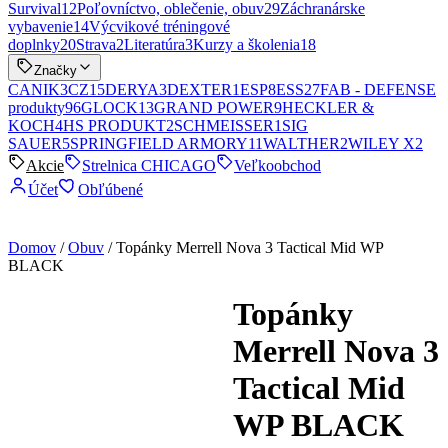
Survival
12
Poľovníctvo, oblečenie, obuv
29
Záchranárske
vybavenie
14
Výcvikové tréningové
doplnky
20
Strava
2
Literatúra
3
Kurzy a školenia
18
Značky
CANIK
3
CZ
15
DERYA
3
DEXTER
1
ESP
8
ESS
27
FAB - DEFENSE
produkty
96
GLOCK
13
GRAND POWER
9
HECKLER &
KOCH
4
HS PRODUKT
2
SCHMEISSER
1
SIG
SAUER
5
SPRINGFIELD ARMORY
11
WALTHER
2
WILEY X
2
Akcie
Strelnica CHICAGO
Veľkoobchod
Účet
Obľúbené
Domov
/
Obuv
/ Topánky Merrell Nova 3 Tactical Mid WP
BLACK
Topánky
Merrell Nova 3
Tactical Mid
WP BLACK