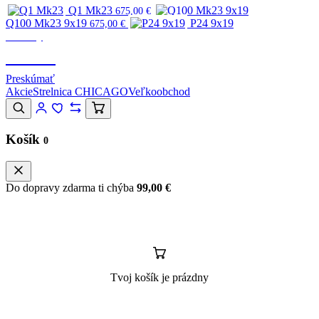
Q1 Mk23
675,00
€
Q100 Mk23 9x19
P24 9x19
675,00
€
Značky
CANIK
Preskúmať
Akcie
Strelnica CHICAGO
Veľkoobchod
Košík
0
Do dopravy zdarma ti chýba
99,00
€
Tvoj košík je prázdny