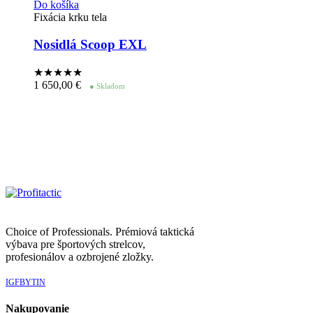
Do košíka
Fixácia krku tela
Nosidlá Scoop EXL
★★★★
★
1 650,00
€
● Skladom
Choice of Professionals. Prémiová taktická
výbava pre športových strelcov,
profesionálov a ozbrojené zložky.
IG
FB
YT
IN
Nakupovanie