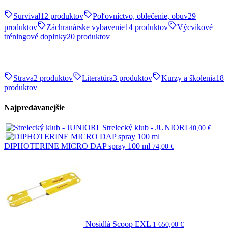
Survival
12 produktov
Poľovníctvo, oblečenie, obuv
29
produktov
Záchranárske vybavenie
14 produktov
Výcvikové
tréningové doplnky
20 produktov
Strava
2 produktov
Literatúra
3 produktov
Kurzy a školenia
18
produktov
Najpredávanejšie
Strelecký klub - JUNIORI
40,00
€
DIPHOTERINE MICRO DAP spray 100 ml
74,00
€
Nosidlá Scoop EXL
1 650,00
€