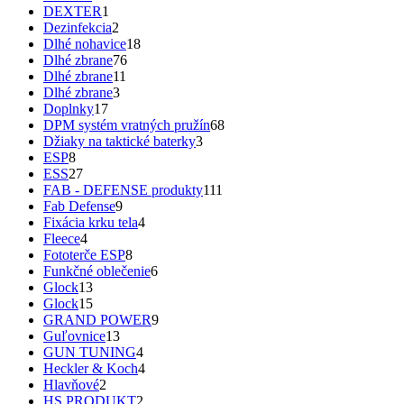
DEXTER
1
Dezinfekcia
2
Dlhé nohavice
18
Dlhé zbrane
76
Dlhé zbrane
11
Dlhé zbrane
3
Doplnky
17
DPM systém vratných pružín
68
Džiaky na taktické baterky
3
ESP
8
ESS
27
FAB - DEFENSE produkty
111
Fab Defense
9
Fixácia krku tela
4
Fleece
4
Fototerče ESP
8
Funkčné oblečenie
6
Glock
13
Glock
15
GRAND POWER
9
Guľovnice
13
GUN TUNING
4
Heckler & Koch
4
Hlavňové
2
HS PRODUKT
2