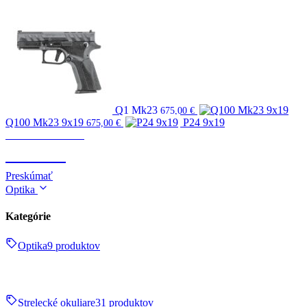
Q1 Mk23
675,00
€
Q100 Mk23 9x19
P24 9x19
675,00
€
Zbrane & strelivo
ZBRANE
Preskúmať
Optika
Kategórie
Optika
9 produktov
Strelecké okuliare
31 produktov