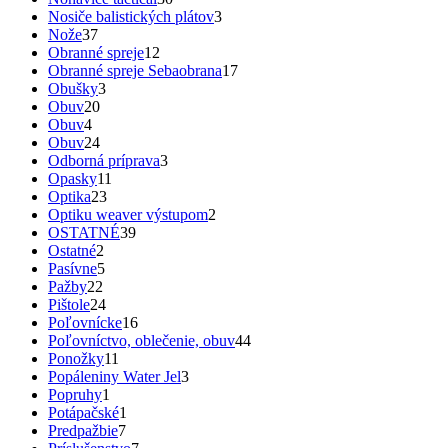
Nosiče balistických plátov
3
Nože
37
Obranné spreje
12
Obranné spreje Sebaobrana
17
Obušky
3
Obuv
20
Obuv
4
Obuv
24
Odborná príprava
3
Opasky
11
Optika
23
Optiku weaver výstupom
2
OSTATNÉ
39
Ostatné
2
Pasívne
5
Pažby
22
Pištole
24
Poľovnícke
16
Poľovníctvo, oblečenie, obuv
44
Ponožky
11
Popáleniny Water Jel
3
Popruhy
1
Potápačské
1
Predpažbie
7