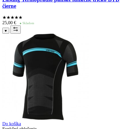
čierne
★★★★
★
25,00
€
● Skladom
♥
Do košíka
Funkčné oblečenie