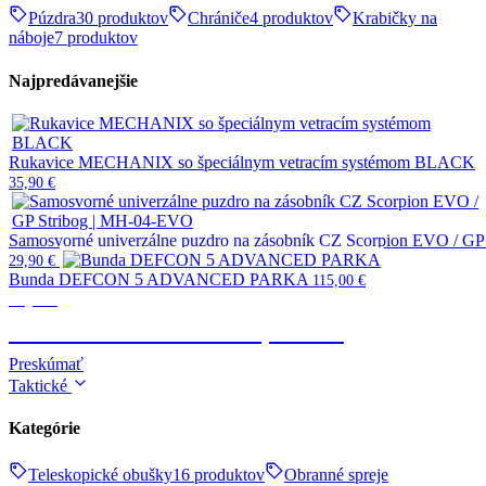
Púzdra
30 produktov
Chrániče
4 produktov
Krabičky na
náboje
7 produktov
Najpredávanejšie
Rukavice MECHANIX so špeciálnym vetracím systémom BLACK
35,90
€
Samosvorné univerzálne puzdro na zásobník CZ Scorpion EVO / G
29,90
€
Bunda DEFCON 5 ADVANCED PARKA
115,00
€
Výstroj
TAKTICKÉ OBLEČENIE, OBUV
Preskúmať
Taktické
Kategórie
Teleskopické obušky
16 produktov
Obranné spreje