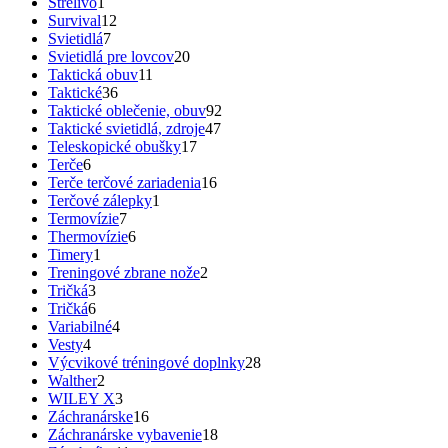
Strelivo
1
Survival
12
Svietidlá
7
Svietidlá pre lovcov
20
Taktická obuv
11
Taktické
36
Taktické oblečenie, obuv
92
Taktické svietidlá, zdroje
47
Teleskopické obušky
17
Terče
6
Terče terčové zariadenia
16
Terčové zálepky
1
Termovízie
7
Thermovízie
6
Timery
1
Treningové zbrane nože
2
Tričká
3
Tričká
6
Variabilné
4
Vesty
4
Výcvikové tréningové doplnky
28
Walther
2
WILEY X
3
Záchranárske
16
Záchranárske vybavenie
18