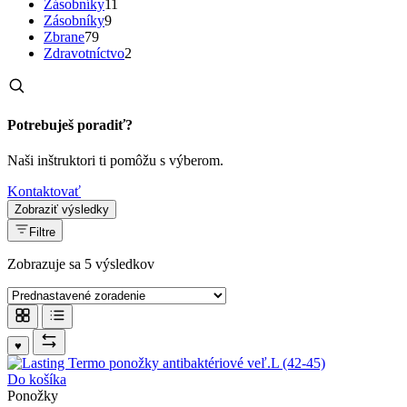
Zásobníky
11
Zásobníky
9
Zbrane
79
Zdravotníctvo
2
Potrebuješ poradiť?
Naši inštruktori ti pomôžu s výberom.
Kontaktovať
Zobraziť výsledky
Filtre
Zobrazuje sa 5 výsledkov
♥
Do košíka
Ponožky