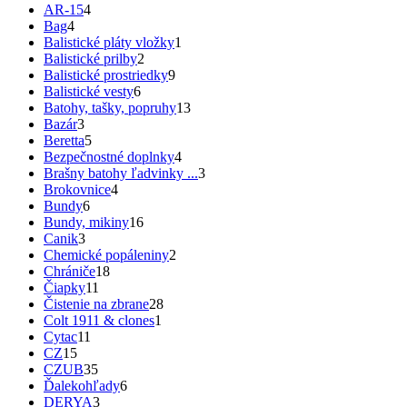
AR-15
4
Bag
4
Balistické pláty vložky
1
Balistické prilby
2
Balistické prostriedky
9
Balistické vesty
6
Batohy, tašky, popruhy
13
Bazár
3
Beretta
5
Bezpečnostné doplnky
4
Brašny batohy ľadvinky ...
3
Brokovnice
4
Bundy
6
Bundy, mikiny
16
Canik
3
Chemické popáleniny
2
Chrániče
18
Čiapky
11
Čistenie na zbrane
28
Colt 1911 & clones
1
Cytac
11
CZ
15
CZUB
35
Ďalekohľady
6
DERYA
3