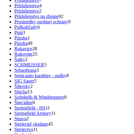
Príslušenstvo
7
Príslušenstvo
4
Príslušenstvo
2
Príslušenstvo na zbrane
92
Prostriedky osobnej ochrany
9
Puškohľady
6
Putá
3
Púzdra
1
Púzdra
49
Rukavice
28
Rukoväte
25
Šatky
2
SCHMEISSER
5
Sebaobrana
3
Semi-auto karabiny - pušky
8
SIG Sauer
5
Šiltovky
2
Sluchu
13
Softshells & Windstoppers
0
Špeciálne
6
Springfield - HS
11
Springfield Armory
11
Strava
2
Strelecké okuliare
45
Strelectvo
11