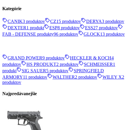
Kategórie
CANIK
3 produktov
CZ
15 produktov
DERYA
3 produktov
DEXTER
1 produkt
ESP
8 produktov
ESS
27 produktov
FAB - DEFENSE produkty
96 produktov
GLOCK
13 produktov
GRAND POWER
9 produktov
HECKLER & KOCH
4
produktov
HS PRODUKT
2 produktov
SCHMEISSER
1
produkt
SIG SAUER
5 produktov
SPRINGFIELD
ARMORY
11 produktov
WALTHER
2 produktov
WILEY X
2
produktov
Najpredávanejšie