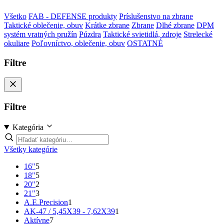
Všetko
FAB - DEFENSE produkty
Príslušenstvo na zbrane
Taktické oblečenie, obuv
Krátke zbrane
Zbrane
Dlhé zbrane
DPM
systém vratných pružín
Púzdra
Taktické svietidlá, zdroje
Strelecké
okuliare
Poľovníctvo, oblečenie, obuv
OSTATNÉ
Filtre
Filtre
Kategória
Všetky kategórie
16"
5
18"
5
20"
2
21"
3
A.E.Precision
1
AK-47 / 5,45X39 - 7,62X39
1
Aktívne
7