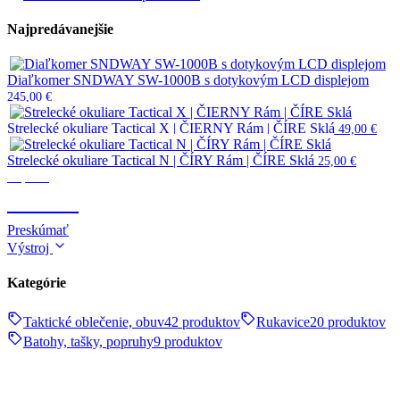
Najpredávanejšie
Diaľkomer SNDWAY SW-1000B s dotykovým LCD displejom
245,00
€
Strelecké okuliare Tactical X | ČIERNY Rám | ČÍRE Sklá
49,00
€
Strelecké okuliare Tactical N | ČÍRY Rám | ČÍRE Sklá
25,00
€
Optika
OPTIKA
Preskúmať
Výstroj
Kategórie
Taktické oblečenie, obuv
42 produktov
Rukavice
20 produktov
Batohy, tašky, popruhy
9 produktov