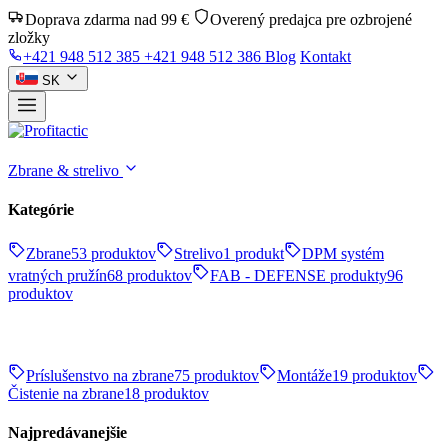
Doprava zdarma nad 99 €
Overený predajca pre ozbrojené
zložky
+421 948 512 385
+421 948 512 386
Blog
Kontakt
SK
Zbrane & strelivo
Kategórie
Zbrane
53 produktov
Strelivo
1 produkt
DPM systém
vratných pružín
68 produktov
FAB - DEFENSE produkty
96
produktov
Príslušenstvo na zbrane
75 produktov
Montáže
19 produktov
Čistenie na zbrane
18 produktov
Najpredávanejšie