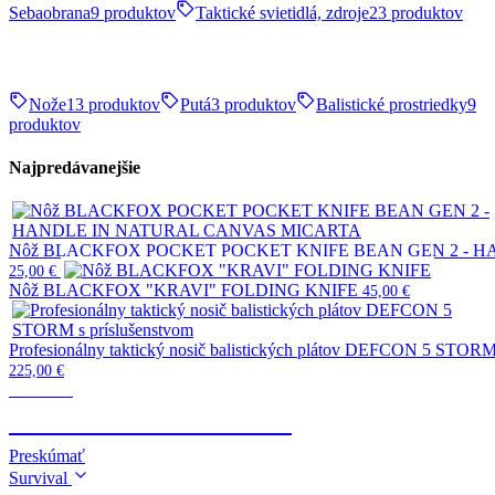
Sebaobrana
9 produktov
Taktické svietidlá, zdroje
23 produktov
Nože
13 produktov
Putá
3 produktov
Balistické prostriedky
9
produktov
Najpredávanejšie
Nôž BLACKFOX POCKET POCKET KNIFE BEAN GEN 2 - 
25,00
€
Nôž BLACKFOX "KRAVI" FOLDING KNIFE
45,00
€
Profesionálny taktický nosič balistických plátov DEFCON 5 STORM 
225,00
€
Taktické
TELESKOPICKÉ OBUŠKY
Preskúmať
Survival