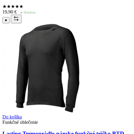
★★★★
★
19,90
€
● Skladom
♥
Do košíka
Funkčné oblečenie
Lasting Termoprádlo pánske funkčné tričko BTD