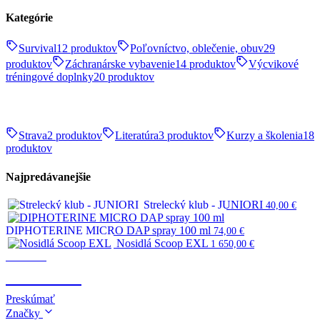
Kategórie
Survival
12 produktov
Poľovníctvo, oblečenie, obuv
29
produktov
Záchranárske vybavenie
14 produktov
Výcvikové
tréningové doplnky
20 produktov
Strava
2 produktov
Literatúra
3 produktov
Kurzy a školenia
18
produktov
Najpredávanejšie
Strelecký klub - JUNIORI
40,00
€
DIPHOTERINE MICRO DAP spray 100 ml
74,00
€
Nosidlá Scoop EXL
1 650,00
€
Survival
SURVIVAL
Preskúmať
Značky