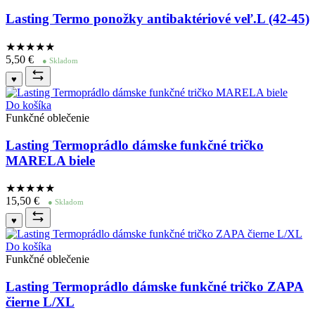
Lasting Termo ponožky antibaktériové veľ.L (42-45)
★★★★
★
5,50
€
● Skladom
♥
Do košíka
Funkčné oblečenie
Lasting Termoprádlo dámske funkčné tričko
MARELA biele
★★★★
★
15,50
€
● Skladom
♥
Do košíka
Funkčné oblečenie
Lasting Termoprádlo dámske funkčné tričko ZAPA
čierne L/XL