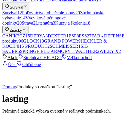
Survival
Survival
12
Poľovníctvo, oblečenie, obuv
29
Záchranárske
vybavenie
14
Výcvikové tréningové
doplnky
20
Strava
2
Literatúra
3
Kurzy a školenia
18
Značky
CANIK
3
CZ
15
DERYA
3
DEXTER
1
ESP
8
ESS
27
FAB - DEFENSE
produkty
96
GLOCK
13
GRAND POWER
9
HECKLER &
KOCH
4
HS PRODUKT
2
SCHMEISSER
1
SIG
SAUER
5
SPRINGFIELD ARMORY
11
WALTHER
2
WILEY X
2
Akcie
Strelnica CHICAGO
Veľkoobchod
Účet
Obľúbené
Domov
/
Produkty so značkou “lasting”
lasting
Prémiová taktická výbava overená v reálnych podmienkach.