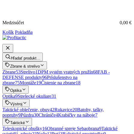
Medzisúčet
0,00
€
Košík
Pokladňa
Hľadať produkt…
Zbrane & strelivo
Zbrane
53
Strelivo
1
DPM systém vratných pružín
68
FAB -
DEFENSE produkty
96
Príslušenstvo na
zbrane
75
Montáže
19
Čistenie na zbrane
18
Optika
Optika
9
Strelecké okuliare
31
Výstroj
Taktické oblečenie, obuv
42
Rukavice
20
Batohy, tašky,
popruhy
9
Púzdra
30
Chrániče
4
Krabičky na náboje
7
Taktické
Teleskopické obušky
16
Obranné spreje Sebaobrana
9
Taktické
svietidlá, zdroje
23
Nože
13
Putá
3
Balistické prostriedky
9