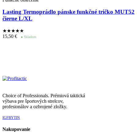
Lasting Termoprádlo pánske funkčné tričko MUT52
čierne L/XL
★★★★
★
15,50
€
● Skladom
Choice of Professionals. Prémiová taktická
výbava pre športových strelcov,
profesionálov a ozbrojené zložky.
IG
FB
YT
IN
Nakupovanie