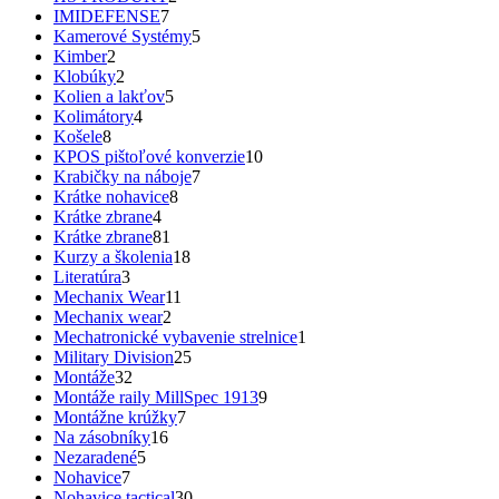
IMIDEFENSE
7
Kamerové Systémy
5
Kimber
2
Klobúky
2
Kolien a lakťov
5
Kolimátory
4
Košele
8
KPOS pištoľové konverzie
10
Krabičky na náboje
7
Krátke nohavice
8
Krátke zbrane
4
Krátke zbrane
81
Kurzy a školenia
18
Literatúra
3
Mechanix Wear
11
Mechanix wear
2
Mechatronické vybavenie strelnice
1
Military Division
25
Montáže
32
Montáže raily MillSpec 1913
9
Montážne krúžky
7
Na zásobníky
16
Nezaradené
5
Nohavice
7
Nohavice tactical
30