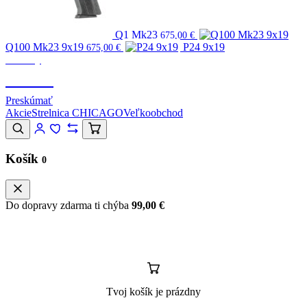
Q1 Mk23
675,00
€
Q100 Mk23 9x19
P24 9x19
675,00
€
Značky
CANIK
Preskúmať
Akcie
Strelnica CHICAGO
Veľkoobchod
Košík
0
Do dopravy zdarma ti chýba
99,00
€
Tvoj košík je prázdny